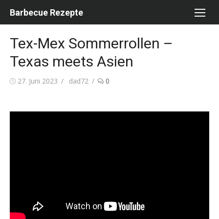
Skip
Barbecue Rezepte
to
content
Tex-Mex Sommerrollen –
Texas meets Asien
Posted
Author
27. Juni 2023
dad72
0
on