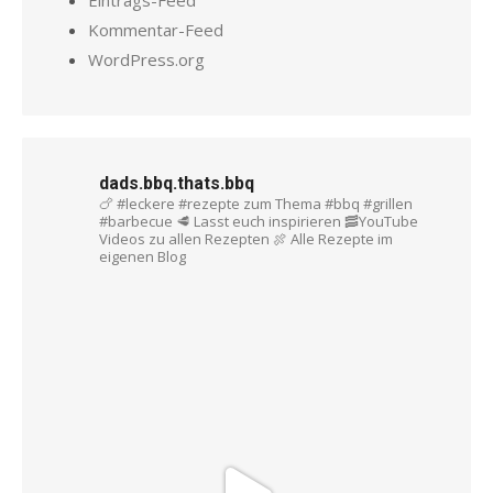
Kommentar-Feed
WordPress.org
dads.bbq.thats.bbq
🍗 #leckere #rezepte zum Thema #bbq #grillen
#barbecue
🥩 Lasst euch inspirieren
🥓YouTube
Videos zu allen Rezepten
🍖 Alle Rezepte im
eigenen Blog