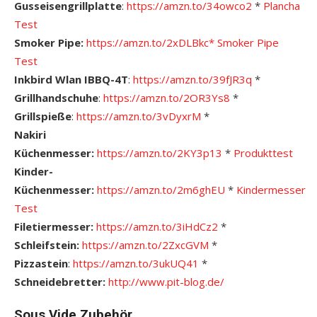
Gusseisengrillplatte
:
https://amzn.to/34owco2
*
Plancha
Test
Smoker Pipe:
https://amzn.to/2xDLBkc*
S
moker Pipe
Test
Inkbird Wlan IBBQ-4T
:
https://amzn.to/39fJR3q
*
Grillhandschuhe
:
https://amzn.to/2OR3Ys8
*
Grillspieße
:
https://amzn.to/3vDyxrM
*
Nakiri
Küchenmesser:
https://amzn.to/2KY3p13
*
Pro
dukttest
Kinder-
Küchenmesser:
https://amzn.to/2m6ghEU
*
Kindermesser
Test
Filetiermesser:
https://amzn.to/3iHdCz2
*
Schleifstein:
https://amzn.to/2ZxcGVM
*
Pizzastein
:
https://amzn.to/3ukUQ41
*
Schneidebretter:
http://www.pit-blog.de/
Sous Vide Zubehör