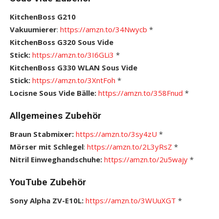
KitchenBoss G210
Vakuumierer
:
https://amzn.to/34Nwycb
*
KitchenBoss G320 Sous Vide
Stick:
https://amzn.to/3I6GLi3
*
KitchenBoss G330 WLAN Sous Vide
Stick:
https://amzn.to/3XntFoh
*
Locisne Sous Vide Bälle:
https://amzn.to/358Fnud
*
Allgemeines Zubehör
Braun Stabmixer:
https://amzn.to/3sy4zU
*
Mörser mit Schlegel
:
https://amzn.to/2L3yRsZ
*
Nitril Einweghandschuhe:
https://amzn.to/2u5wajy
*
YouTube Zubehör
Sony Alpha ZV-E10L:
https://amzn.to/3WUuXGT
*