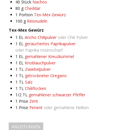
40
Stück
Nachos
80
g
Cheddar
1
Portion
Tex-Mex Gewürz
100
g
Reisnudeln
Tex-Mex Gewürz
1
EL
Ancho Chilipulver
oder Chili Pulver
1
EL
geräuchertes Paprikapulver
oder Paprika rosenscharf
1
EL
gemahlener Kreuzkümmel
1
EL
Knoblauchpulver
1
TL
Zwiebelpulver
1
TL
getrockneter Oregano
1
TL
Salz
1
TL
Chiliflocken
1/2
TL
gemahlener schwarzer Pfeffer
1
Prise
Zimt
1
Prise
Piment
oder gemahlene Nelken
ANLEITUNGEN