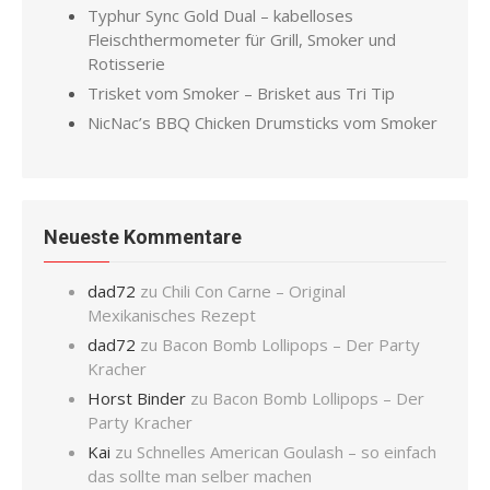
Typhur Sync Gold Dual – kabelloses
Fleischthermometer für Grill, Smoker und
Rotisserie
Trisket vom Smoker – Brisket aus Tri Tip
NicNac’s BBQ Chicken Drumsticks vom Smoker
Neueste Kommentare
dad72
zu
Chili Con Carne – Original
Mexikanisches Rezept
dad72
zu
Bacon Bomb Lollipops – Der Party
Kracher
Horst Binder
zu
Bacon Bomb Lollipops – Der
Party Kracher
Kai
zu
Schnelles American Goulash – so einfach
das sollte man selber machen