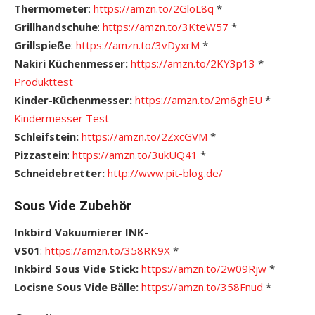
Thermometer
:
https://amzn.to/2GloL8q
*
Grillhandschuhe
:
https://amzn.to/3KteW57
*
Grillspieße
:
https://amzn.to/3vDyxrM
*
Nakiri Küchenmesser:
https://amzn.to/2KY3p13
*
Produkttest
Kinder-Küchenmesser:
https://amzn.to/2m6ghEU
*
Kindermesser Test
Schleifstein:
https://amzn.to/2ZxcGVM
*
Pizzastein
:
https://amzn.to/3ukUQ41
*
Schneidebretter:
http://www.pit-blog.de/
Sous Vide Zubehör
Inkbird Vakuumierer INK-
VS01
:
https://
amzn.to/358RK9X
*
Inkbird Sous Vide Stick:
https://amzn.to/2w09Rjw
*
Locisne Sous Vide Bälle:
https://amzn.to/358Fnud
*