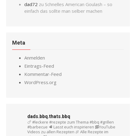
dad72
zu
Schnelles American Goulash – so
einfach das sollte man selber machen
Meta
Anmelden
Eintrags-Feed
Kommentar-Feed
WordPress.org
dads.bbq.thats.bbq
🍗 #leckere #rezepte zum Thema #bbq #grillen
#barbecue
🥩 Lasst euch inspirieren
🥓YouTube
Videos zu allen Rezepten
🍖 Alle Rezepte im