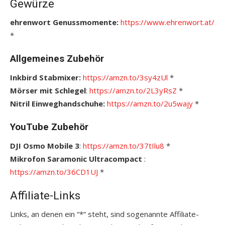
Gewürze
ehrenwort Genussmomente:
https://www.ehrenwort.at/
*
Allgemeines Zubehör
Inkbird Stabmixer:
https://amzn.to/3sy4zUl
*
Mörser mit Schlegel
:
https://amzn.to/2L3yRsZ
*
Nitril Einweghandschuhe:
https://amzn.to/2u5wajy
*
YouTube Zubehör
DJI Osmo Mobile 3
:
https://amzn.to/37tIlu8
*
Mikrofon Saramonic Ultracompact
:
https://amzn.to/36CD1UJ
*
Affiliate-Links
Links, an denen ein “*“ steht, sind sogenannte Affiliate-