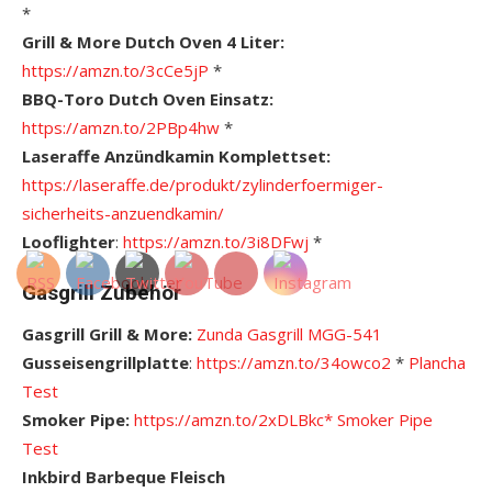
*
Grill & More Dutch Oven 4 Liter:
https://amzn.to/3cCe5jP
*
BBQ-Toro Dutch Oven Einsatz:
https://amzn.to/2PBp4hw
*
Laseraffe Anzündkamin Komplettset:
https://laseraffe.de/produkt/zylinderfoermiger-
sicherheits-anzuendkamin/
Looflighter
:
https://amzn.to/3i8DFwj
*
Gasgrill Zubehör
Gasgrill Grill & More:
Zunda Gasgrill MGG-541
Gusseisengrillplatte
:
https://amzn.to/34owco2
*
Plancha
Test
Smoker Pipe:
https://amzn.to/2xDLBkc*
Smoker Pipe
Test
Inkbird Barbeque Fleisch