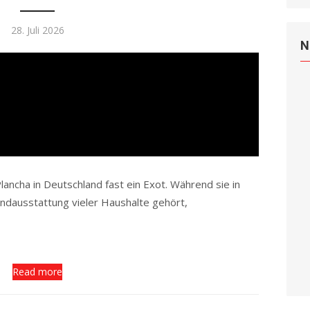
Posted
28. Juli 2026
N
on
ancha in Deutschland fast ein Exot. Während sie in
undausstattung vieler Haushalte gehört,
Read more