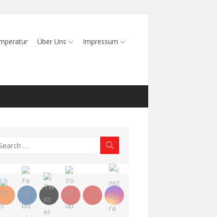
mperatur
Über Uns
Impressum
earch
Search
r: