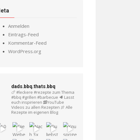
eta
Anmelden
Eintrags-Feed
Kommentar-Feed
WordPress.org
dads.bbq.thats.bbq
🍗 #leckere #rezepte zum Thema
#bbq #grillen #barbecue
🥩 Lasst
euch inspirieren
🥓YouTube
Videos zu allen Rezepten
🍖 Alle
Rezepte im eigenen Blog