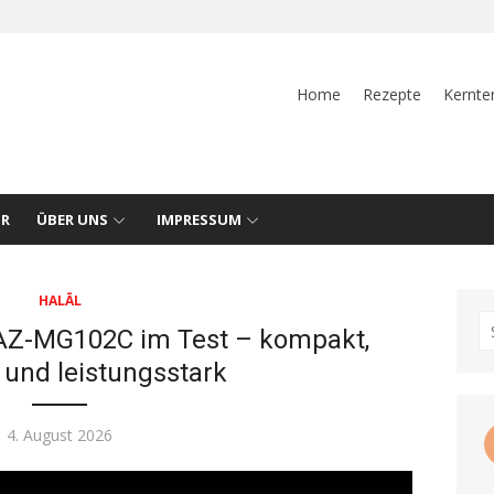
Home
Rezepte
Kernte
UR
ÜBER UNS
IMPRESSUM
HALĀL
S
 AZ-MG102C im Test – kompakt,
fo
g und leistungsstark
Posted
4. August 2026
on