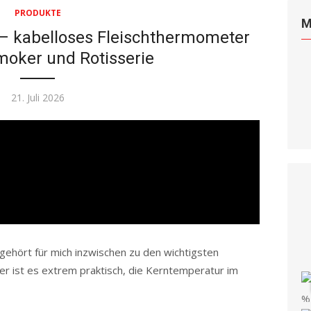
PRODUKTE
M
 – kabelloses Fleischthermometer
 Smoker und Rotisserie
Posted
21. Juli 2026
on
gehört für mich inzwischen zu den wichtigsten
er ist es extrem praktisch, die Kerntemperatur im