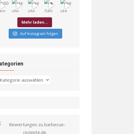
Mehr laden…
Auf Instagram folgen
ategorien
ategorien