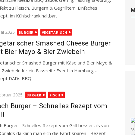
echische Metaxa BBQ Sauce: cremig, rauchig & würzig.
fekt zu Fleisch, Burgern & Gegrilltem. Einfaches
M
ept, im Kühlschrank haltbar.
Read more
ted
Mai 2025
BURGER
VEGETARISCH
getarischer Smashed Cheese Burger
t Bier Mayo & Bier Zwiebeln
etarischer Smashed Burger mit Käse und Bier Mayo &
r Zwiebeln für ein Fassreife Event in Hamburg -
zept DADs BBQ
Read more
ted
Februar 2025
BURGER
FISCH
sch Burger – Schnelles Rezept vom
ll
ch Burger - Schnelles Rezept vom Grill besser als von
onalds da kann man sich die Fahrt sparen - Rezept