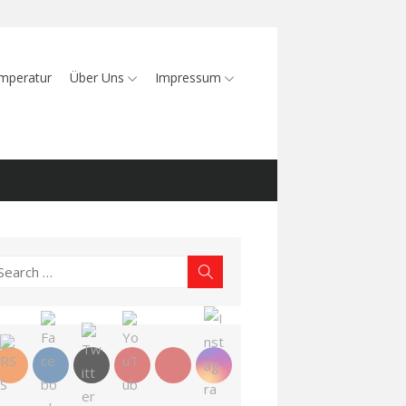
mperatur
Über Uns
Impressum
earch
Search
r: