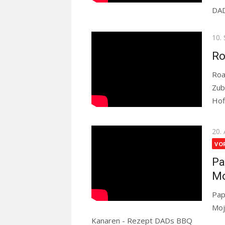
DA
Pos
10.
on
Ro
Roa
Zub
Hof
Pos
20.
on
VO
Pa
Mo
Pap
Moj
Kanaren - Rezept DADs BBQ
Read mo