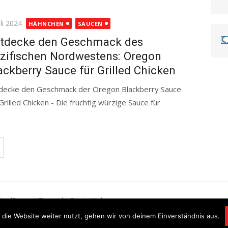
ted
uli 2024
HÄHNCHEN
SAUCEN
tdecke den Geschmack des
zifischen Nordwestens: Oregon
ackberry Sauce für Grilled Chicken
decke den Geschmack der Oregon Blackberry Sauce
 Grilled Chicken - Die fruchtig würzige Sauce für
more
WordPress
/
Theme by Design Lab
die Website weiter nutzt, gehen wir von deinem Einverständnis aus.