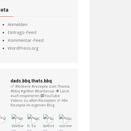
eta
Anmelden
Eintrags-Feed
Kommentar-Feed
WordPress.org
dads.bbq.thats.bbq
🍗 #leckere #rezepte zum Thema
#bbq #grillen #barbecue
🥩 Lasst
euch inspirieren
🥓YouTube
Videos zu allen Rezepten
🍖 Alle
Rezepte im eigenen Blog