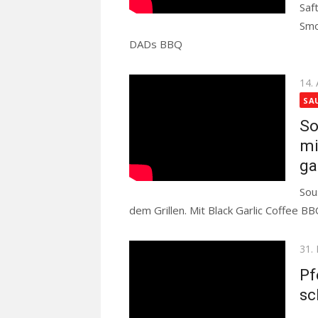
Saf
Smo
DADs BBQ
Read more
Pos
14. 
on
SA
So
mi
ga
Sou
dem Grillen. Mit Black Garlic Coffee B
Pos
31.
on
Pf
sc