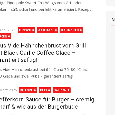
tige Pineapple Sweet Chili Wings vom Grill oder
ker – süß, scharf und perfekt karamellisiert. Rezept
N
ted
April 2026
FLEISCH
GEFLÜGEL
HÄHNCHEN
UCEN
us Vide Hähnchenbrust vom Grill
t Black Garlic Coffee Glace –
rantiert saftig!
s Vide Hähnchenbrust bei 64 °C und 75–80 °C nach
BQ Glace und zwei Rubs – garantiert saftig!
Read more
ted
 März 2026
BURGER
DIPS
SAUCEN
efferkorn Sauce für Burger – cremig,
harf & wie aus der Burgerbude