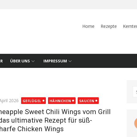
Home
Rezepte
Kernte
UR
ÜBER UNS
IMPRESSUM
S
fo
ted
April 2026
GEFLÜGEL
HÄHNCHEN
SAUCEN
neapple Sweet Chili Wings vom Grill
das ultimative Rezept für süß-
harfe Chicken Wings