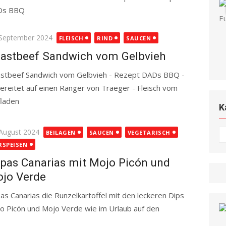
Ds BBQ
Read more
ted
 September 2024
FLEISCH
RIND
SAUCEN
astbeef Sandwich vom Gelbvieh
stbeef Sandwich vom Gelbvieh - Rezept DADs BBQ -
ereitet auf einen Ranger von Traeger - Fleisch vom
laden
Read more
K
ted
 August 2024
K
BEILAGEN
SAUCEN
VEGETARISCH
RSPEISEN
pas Canarias mit Mojo Picón und
jo Verde
as Canarias die Runzelkartoffel mit den leckeren Dips
o Picón und Mojo Verde wie im Urlaub auf den
re