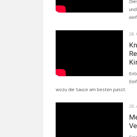
Die
und
ein
Pos
28.
on
Kn
Re
Ki
Ent
Ein
wozu die Sauce am besten passt.
Rea
Pos
26.
on
Me
Ve