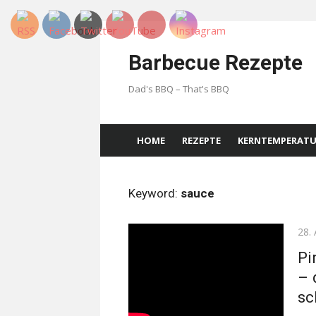
Skip
to
Barbecue Rezepte
content
Dad's BBQ – That's BBQ
HOME
REZEPTE
KERNTEMPERAT
Keyword:
sauce
Pos
28. 
on
Pi
– 
sc