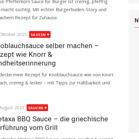
se Pfefferkorn Sauce für Burger ist cremig, pfeffrig
 macht süchtig. Mit echter Burgerbuden-Story und
fachem Rezept für Zuhause.
Read more
N
ted
 Oktober 2025
SAUCEN
oblauchsauce selber machen –
zept wie Knorr &
ndheitserinnerung
decke mein Rezept für Knoblauchsauce wie von Knorr.
fach, cremig & lecker – mit Tipps zur Haltbarkeit und
d more
ted
 August 2025
SAUCEN
taxa BBQ Sauce – die griechische
rführung vom Grill