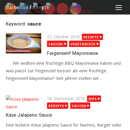
Skip
Barbecue Rezepte
to
content
Keyword:
sauce
Posted
23. Oktober 2018
REZEPTE
on
SAUCEN
VEGETARISCH
Feigensenf Mayonnaise
Wir wollten eine fruchtige BBQ Mayonnaise haben und
was passt zur Feigenzeit besser als eine fruchtige
Feigensenf Mayonnaise? Seit Jahren stellen wir...
Read more
Posted
18. September 2018
DIPS
on
REZEPTE
SAUCEN
Käse Jalapeno Sauce
Eine leckere Käse Jalapeno Sauce für Nachos, Burger oder