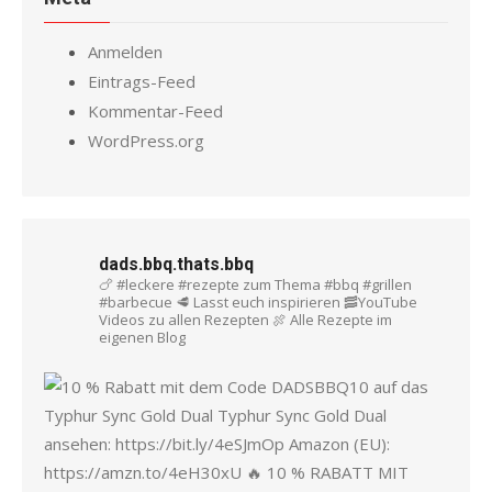
Anmelden
Eintrags-Feed
Kommentar-Feed
WordPress.org
dads.bbq.thats.bbq
🍗 #leckere #rezepte zum Thema #bbq #grillen
#barbecue
🥩 Lasst euch inspirieren
🥓YouTube
Videos zu allen Rezepten
🍖 Alle Rezepte im
eigenen Blog