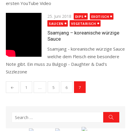
ersten YouTube Video
Read more
Posted
25. Juni 2018
DIPS
EXOTISCH
on
SAUCEN
VEGETARISCH
Ssamjang – koreanische würzige
Sauce
Ssamjang - koreanische würzige Sauce
welche dem Fleisch eine besondere
Note gibt. Ein muss zu Bulgogi - Daughter & Dad's
Sizzlezone
Read more
Seitennummerierung
←
1
…
5
6
7
der
Beiträge
Search
Search
for: