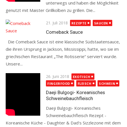
unterwegs und haben die Möglichkeit
genutzt mit Maister Grillkolben zu grillen. Die...
Read more
Posted
21. Juli 2018
REZEPTE
SAUCEN
on
Comeback Sauce
Die Comeback Sauce ist eine klassische Südstaatensauce,
die ihren Ursprung in Jackson, Mississippi, hatte, wo sie im
griechischen Restaurant „The Rotisserie“ serviert wurde.
Unsere...
Read more
Posted
26. Juni 2018
EXOTISCH
on
FINGERFOOD
FLEISCH
SCHWEIN
Daeji Bulgogi- Koreanisches
Schweinebauchfleisch
Daeji Bulgogi- Koreanisches
Schweinebauchfleisch Rezept -
Koreanische Küche - Daughter & Dad's Sizzlezone mit dem