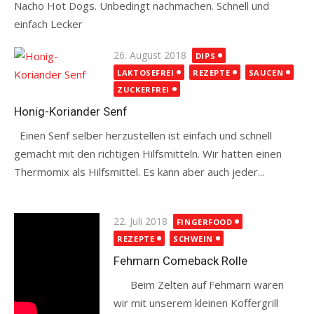
Nacho Hot Dogs. Unbedingt nachmachen. Schnell und
einfach Lecker
Read more
Posted
26. August 2018
DIPS
on
LAKTOSEFREI
REZEPTE
SAUCEN
ZUCKERFREI
Honig-Koriander Senf
Einen Senf selber herzustellen ist einfach und schnell
gemacht mit den richtigen Hilfsmitteln. Wir hatten einen
Thermomix als Hilfsmittel. Es kann aber auch jeder...
Read more
Posted
22. Juli 2018
FINGERFOOD
on
REZEPTE
SCHWEIN
Fehmarn Comeback Rolle
Beim Zelten auf Fehmarn waren
wir mit unserem kleinen Koffergrill