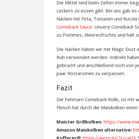
Die Mittel sind beim Zelten immer beg
Leckers zu essen gibt. Bei uns gab e
Nacken mit Feta, Tomaten und Rucola i
Comeback Sauce
. Unsere Comeback Sau
zu Pommes, Meeresfrüchte und halt z
Die Nacken haben wir mit Magic Dust e
Rub verwendet werden. Indirekt haben
gebracht und anschließend noch von jed
paar Röstaromen zu verpassen.
Fazit
Die Fehmarn Comeback Rolle, ist mit w
Fleisch hat durch die Maiskolben ein
Maister Grillkolben:
https://www.ma
Amazon Maiskolben alternative:
ht
Koffergrill:
https://amzn.to/2LrcaOY