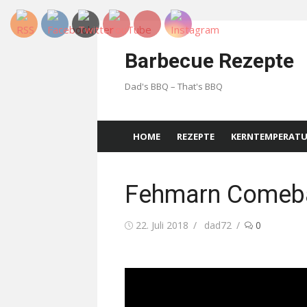
Skip
to
Barbecue Rezepte
content
Dad's BBQ – That's BBQ
HOME
REZEPTE
KERNTEMPERAT
Fehmarn Comeba
Posted
Author
22. Juli 2018
dad72
0
on