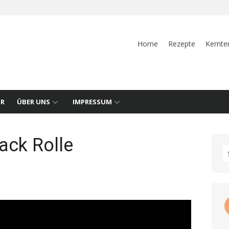
Home
Rezepte
Kernte
UR
ÜBER UNS
IMPRESSUM
ck Rolle
S
fo