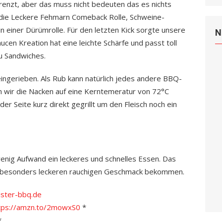
renzt, aber das muss nicht bedeuten das es nichts
s die Leckere Fehmarn Comeback Rolle, Schweine-
n einer Dürümrolle. Für den letzten Kick sorgte unsere
N
cen Kreation hat eine leichte Schärfe und passt toll
u Sandwiches.
ingerieben. Als Rub kann natürlich jedes andere BBQ-
 wir die Nacken auf eine Kerntemeratur von 72°C
er Seite kurz direkt gegrillt um den Fleisch noch ein
enig Aufwand ein leckeres und schnelles Essen. Das
en besonders leckeren rauchigen Geschmack bekommen.
ister-bbq.de
tps://amzn.to/2mowxS0
*
*