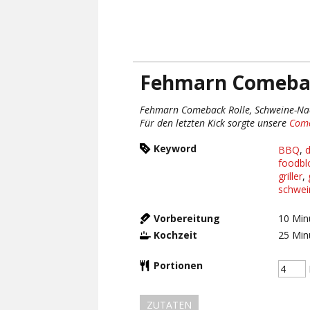
Fehmarn Comebac
Fehmarn Comeback Rolle, Schweine-Nac
Für den letzten Kick sorgte unsere
Come
Keyword
BBQ
,
foodbl
griller
,
schwei
Vorbereitung
10
Min
Kochzeit
25
Min
Portionen
ZUTATEN