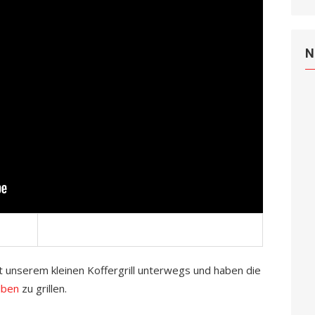
N
 unserem kleinen Koffergrill unterwegs und haben die
olben
zu grillen.