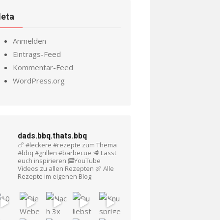
eta
Anmelden
Eintrags-Feed
Kommentar-Feed
WordPress.org
dads.bbq.thats.bbq
🍗 #leckere #rezepte zum Thema
#bbq #grillen #barbecue
🥩 Lasst
euch inspirieren
🥓YouTube
Videos zu allen Rezepten
🍖 Alle
Rezepte im eigenen Blog