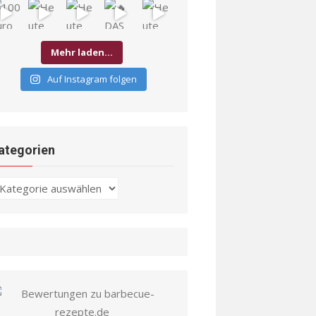
Mehr laden…
Auf Instagram folgen
ategorien
ategorien