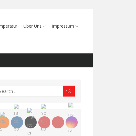
mperatur
Über Uns
Impressum
earch
Search
r: