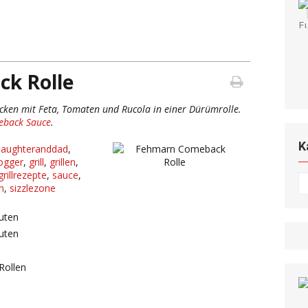
k Rolle
ken mit Feta, Tomaten und Rucola in einer Dürümrolle.
back Sauce
.
K
daughteranddad
,
ogger
,
grill
,
grillen
,
grillrezepte
,
sauce
,
K
n
,
sizzlezone
uten
uten
Rollen