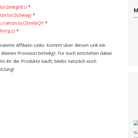
n.to/2m6ghEU
*
M
mzn.to/2u5wajy
*
s://amzn.to/2tImbQY
*
2PnYjLO
*
enannte Affiliate-Links. Kommt über diesen Link ein
 kleinen Provision beteiligt. Für euch entstehen dabei
 ihr die Produkte kauft, bleibt natürlich euch
ützung!