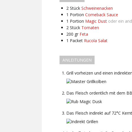
2
Stück
Schweinenacken
1
Portion
Comeback Sauce
1
Portion
Magic Dust
oder ein an
2
Stück
Tomaten
200
gr
Feta
1
Packet
Rucola Salat
ANLEITUNGEN
Grill vorheizen und einen indirekte
Das Fleisch ordentlich mit dem BB
Das Fleisch indirekt auf 72°C Kernt