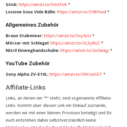
Stick:
https://amzn.to/3XntFoh
*
Locisne Sous Vide Bälle:
https://amzn.to/358Fnud
*
Allgemeines Zubehör
Braun Stabmixer:
https://amzn.to/3sy4zU
*
Mörser mit Schlegel
:
https://amzn.to/2L3yRsZ
*
Nitril Einweghandschuhe:
https://amzn.to/2u5wajy
*
YouTube Zubehör
Sony Alpha ZV-E10L:
https://amzn.to/3WUuXGT
*
Affiliate-Links
Links, an denen ein “*“ steht, sind sogenannte Affiliate-
Links. Kommt über diesen Link ein Einkauf zustande,
werden wir mit einer kleinen Provision beteiligt und für
euch entstehen dabei selbstverständlich keine