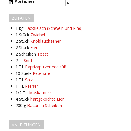
Portionen
ZUTATEN
1
kg
Hackfleisch (Schwein und Rind)
1
Stück
Zwiebel
2
Stück
Knoblauchzehen
2
Stück
Eier
2
Scheiben
Toast
2
Tl
Senf
1
TL
Paprikapulver edelsüß
10
Stiele
Petersilie
1
TL
Salz
1
TL
Pfeffer
1/2
TL
Muskatnuss
4
Stück
hartgekochte Eier
200
g
Bacon in Scheiben
ANLEITUNGEN