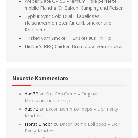
Weber Slate GP 56 Premium – die perfekte
mobile Plancha für Balkon, Camping und Reisen
Typhur Sync Gold Dual – kabelloses
Fleischthermometer für Grill, Smoker und
Rotisserie
Trisket vom Smoker – Brisket aus Tri Tip
NicNac’s BBQ Chicken Drumsticks vom Smoker
Neueste Kommentare
dad72
zu
Chili Con Carne – Original
Mexikanisches Rezept
dad72
zu
Bacon Bomb Lollipops – Der Party
Kracher
Horst Binder
zu
Bacon Bomb Lollipops – Der
Party Kracher