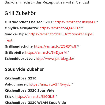
Backofen machst – das Rezept ist ein voller Genuss!
Grill Zubehör
Outdoorchef Chelsea 570 C
:
https://amzn.to/3k0Vy4T
*
Onlyfire Grillplatte
:
https://amzn.to/4g4JSHZ
*
Smoker Pipe:
https://amzn.to/2xDLBkc*
S
moker Pipe
Test
Grillhandschuhe
:
https://amzn.to/2OR3Ys8
*
Grillspieße
:
https://amzn.to/3vDyxrM
*
Schneidebretter:
http://www.pit-blog.de/
Sous Vide Zubehör
KitchenBoss G210
Vakuumierer
:
https://amzn.to/34Nwycb
*
KitchenBoss G320 Sous Vide
Stick:
https://amzn.to/3I6GLi3
*
KitchenBoss G330 WLAN Sous Vide