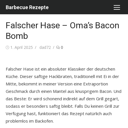
Skip
Barbecue Rezepte
to
content
Falscher Hase – Oma’s Bacon
Bomb
Posted
Author
1. April 2025
dad72
0
on
Falscher Hase ist ein absoluter Klassiker der deutschen
Küche. Dieser saftige Hackbraten, traditionell mit Ei in der
Mitte, bekommt in meiner Version eine Extraportion
Geschmack durch einen Mantel aus knusprigem Bacon. Und
das Beste: Er wird schonend indirekt auf dem Grill gegart,
sodass er besonders saftig bleibt. Falls Du keinen Grill zur
Verfügung hast, funktioniert das Rezept natürlich auch
problemlos im Backofen.