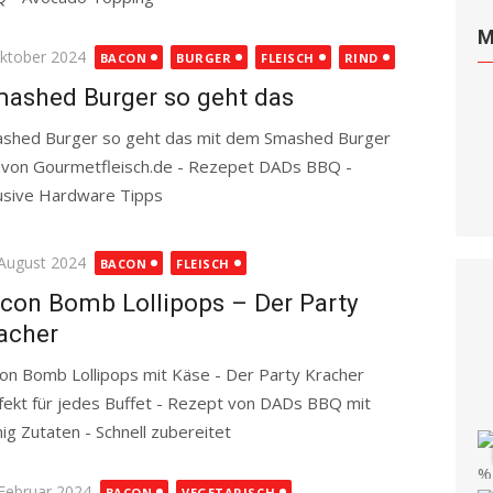
M
ted
Oktober 2024
BACON
BURGER
FLEISCH
RIND
ashed Burger so geht das
shed Burger so geht das mit dem Smashed Burger
 von Gourmetfleisch.de - Rezepet DADs BBQ -
lusive Hardware Tipps
Read more
ted
 August 2024
BACON
FLEISCH
con Bomb Lollipops – Der Party
acher
on Bomb Lollipops mit Käse - Der Party Kracher
fekt für jedes Buffet - Rezept von DADs BBQ mit
ig Zutaten - Schnell zubereitet
Read more
ted
 Februar 2024
BACON
VEGETARISCH