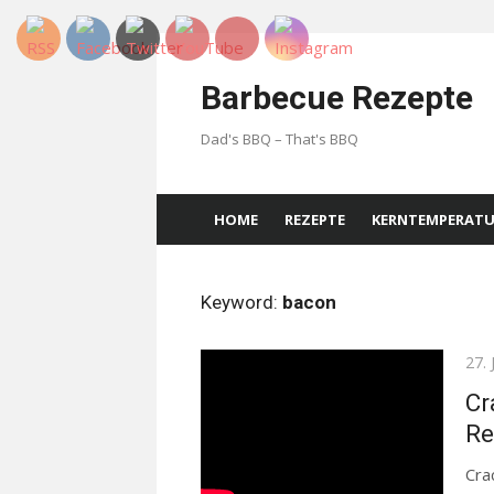
Skip
to
Barbecue Rezepte
content
Dad's BBQ – That's BBQ
HOME
REZEPTE
KERNTEMPERAT
Keyword:
bacon
Pos
27.
on
Cr
Re
Cra