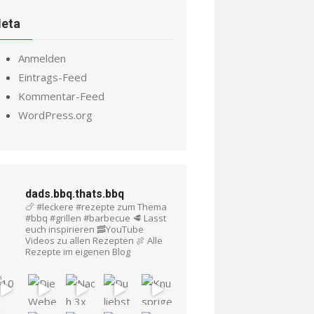
eta
Anmelden
Eintrags-Feed
Kommentar-Feed
WordPress.org
dads.bbq.thats.bbq
🍗 #leckere #rezepte zum Thema
#bbq #grillen #barbecue
🥩 Lasst
euch inspirieren
🥓YouTube
Videos zu allen Rezepten
🍖 Alle
Rezepte im eigenen Blog