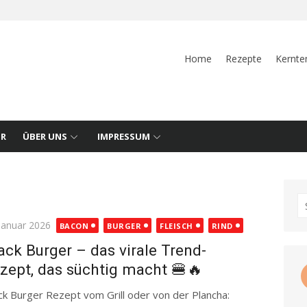
Home
Rezepte
Kernte
UR
ÜBER UNS
IMPRESSUM
S
fo
ted
 Januar 2026
BACON
BURGER
FLEISCH
RIND
ack Burger – das virale Trend-
zept, das süchtig macht 🍔🔥
ck Burger Rezept vom Grill oder von der Plancha: