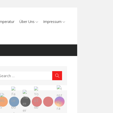
mperatur
Über Uns
Impressum
earch
Search
r: