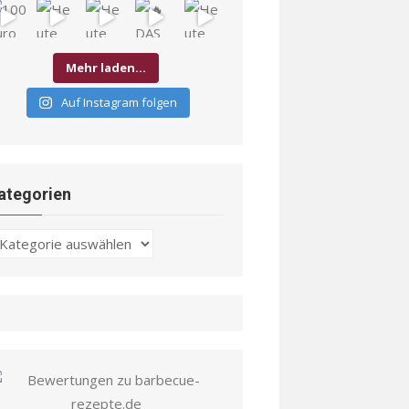
Mehr laden…
Auf Instagram folgen
ategorien
ategorien