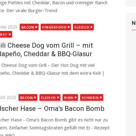
tige Patties mit Cheddar, Bacon und cremiger Ranch
ce. Der virale Burger-Trend
Read more
N
ted
 Mai 2025
BACON
FINGERFOOD
FLEISCH
RST
ili Cheese Dog vom Grill – mit
lapeño, Cheddar & BBQ-Glasur
li Cheese Dog vom Grill – Der Hot Dog mit viel
apeño, Cheddar & BBQ-Glasur mit dem extra Kick |
ted
pril 2025
BACON
FLEISCH
RIND
SCHWEIN
lscher Hase – Oma’s Bacon Bomb
scher Hase - Oma's Bacon Bomb gibt es nicht nur zu
ern. Einfacher Sonntagsbraten gefüllt mit Ei - Rezept
Ds BBQ
Read more