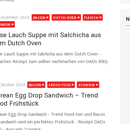
ted
 Dezember 2024
BACON
DUTCH OVEN
FLEISCH
N
HWEIN
se Lauch Suppe mit Salchicha aus
m Dutch Oven
e Lauch Suppe mit Salchicha aus dem Dutch Oven -
faches Rezept zum selber nachmachen von DADs BBQ
ted
 Oktober 2024
BACON
FRÜHSTÜCK
SCHWEIN
rean Egg Drop Sandwich – Trend
od Frühstück
ean Egg Drop Sandwich - Trend Food Eier und Bacon
Sandwich sind ein perfektes Frühstück - Rezept DADs
 - Avocado Topping
Read more