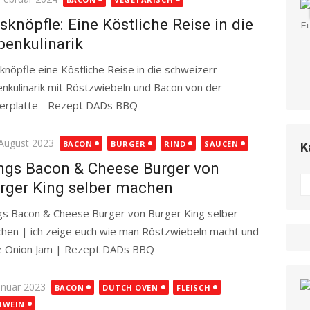
sknöpfle: Eine Köstliche Reise in die
penkulinarik
knöpfle eine Köstliche Reise in die schweizerr
enkulinarik mit Röstzwiebeln und Bacon von der
erplatte - Rezept DADs BBQ
Read more
ted
 August 2023
BACON
BURGER
RIND
SAUCEN
K
ngs Bacon & Cheese Burger von
K
rger King selber machen
gs Bacon & Cheese Burger von Burger King selber
hen | ich zeige euch wie man Röstzwiebeln macht und
e Onion Jam | Rezept DADs BBQ
Read more
ted
Januar 2023
BACON
DUTCH OVEN
FLEISCH
HWEIN