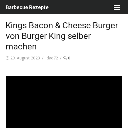
Skip
Barbecue Rezepte
to
content
Kings Bacon & Cheese Burger
von Burger King selber
machen
Posted
Author
29. August 2023
dad72
0
on