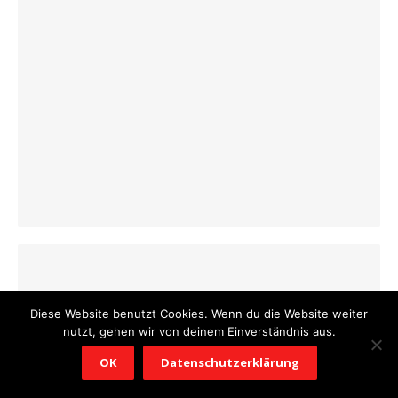
© 2026 Barbecue Rezepte
/
Powered by WordPress
/
Theme by
Design Lab
Diese Website benutzt Cookies. Wenn du die Website weiter
nutzt, gehen wir von deinem Einverständnis aus.
OK
Datenschutzerklärung