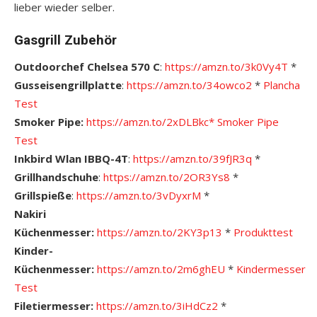
lieber wieder selber.
Gasgrill Zubehör
Outdoorchef Chelsea 570 C
:
https://amzn.to/3k0Vy4T
*
Gusseisengrillplatte
:
https://amzn.to/34owco2
*
Plancha
Test
Smoker Pipe:
https://amzn.to/2xDLBkc*
S
moker Pipe
Test
Inkbird Wlan IBBQ-4T
:
https://amzn.to/39fJR3q
*
Grillhandschuhe
:
https://amzn.to/2OR3Ys8
*
Grillspieße
:
https://amzn.to/3vDyxrM
*
Nakiri
Küchenmesser:
https://amzn.to/2KY3p13
*
Pro
dukttest
Kinder-
Küchenmesser:
https://amzn.to/2m6ghEU
*
Kindermesser
Test
Filetiermesser:
https://amzn.to/3iHdCz2
*