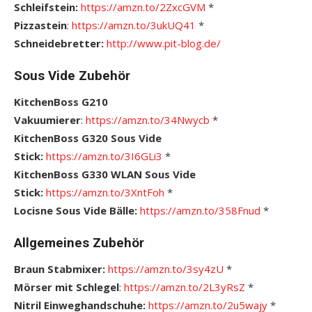
Schleifstein:
https://amzn.to/2ZxcGVM
*
Pizzastein
:
https://amzn.to/3ukUQ41
*
Schneidebretter:
http://www.pit-blog.de/
Sous Vide Zubehör
KitchenBoss G210
Vakuumierer
:
https://amzn.to/34Nwycb
*
KitchenBoss G320 Sous Vide
Stick:
https://amzn.to/3I6GLi3
*
KitchenBoss G330 WLAN Sous Vide
Stick:
https://amzn.to/3XntFoh
*
Locisne Sous Vide Bälle:
https://amzn.to/358Fnud
*
Allgemeines Zubehör
Braun Stabmixer:
https://amzn.to/3sy4zU
*
Mörser mit Schlegel
:
https://amzn.to/2L3yRsZ
*
Nitril Einweghandschuhe:
https://amzn.to/2u5wajy
*