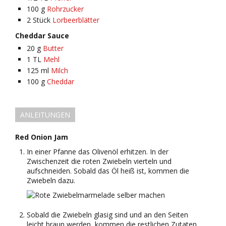
100
g
Rohrzucker
2
Stück
Lorbeerblätter
Cheddar Sauce
20
g
Butter
1
TL
Mehl
125
ml
Milch
100
g
Cheddar
ANLEITUNGEN
Red Onion Jam
In einer Pfanne das Olivenöl erhitzen. In der
Zwischenzeit die roten Zwiebeln vierteln und
aufschneiden. Sobald das Öl heiß ist, kommen die
Zwiebeln dazu.
Sobald die Zwiebeln glasig sind und an den Seiten
leicht braun werden, kommen die restlichen Zutaten