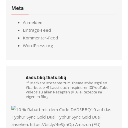
Meta
Anmelden
Eintrags-Feed
Kommentar-Feed
WordPress.org
dads.bbq.thats.bbq
🍗 #leckere #rezepte zum Thema #bbq #grillen
#barbecue
🥩 Lasst euch inspirieren
🥓YouTube
Videos zu allen Rezepten
🍖 Alle Rezepte im
eigenen Blog