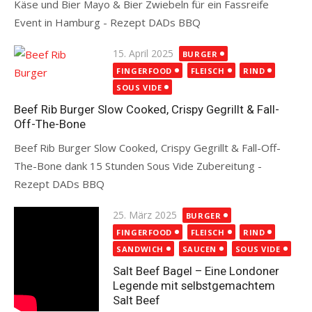
Käse und Bier Mayo & Bier Zwiebeln für ein Fassreife
Event in Hamburg - Rezept DADs BBQ
Read more
Posted
15. April 2025
BURGER
on
FINGERFOOD
FLEISCH
RIND
SOUS VIDE
Beef Rib Burger Slow Cooked, Crispy Gegrillt & Fall-
Off-The-Bone
Beef Rib Burger Slow Cooked, Crispy Gegrillt & Fall-Off-
The-Bone dank 15 Stunden Sous Vide Zubereitung -
Rezept DADs BBQ
Read more
Posted
25. März 2025
BURGER
on
FINGERFOOD
FLEISCH
RIND
SANDWICH
SAUCEN
SOUS VIDE
Salt Beef Bagel – Eine Londoner
Legende mit selbstgemachtem
Salt Beef