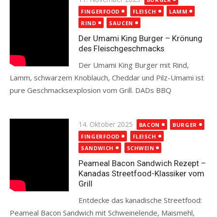
on
FINGERFOOD
FLEISCH
LAMM
RIND
SAUCEN
Der Umami King Burger – Krönung
des Fleischgeschmacks
Der Umami King Burger mit Rind,
Lamm, schwarzem Knoblauch, Cheddar und Pilz-Umami ist
pure Geschmacksexplosion vom Grill. DADs BBQ
Read more
Posted
14. Oktober 2025
BACON
BURGER
on
FINGERFOOD
FLEISCH
SANDWICH
SCHWEIN
Peameal Bacon Sandwich Rezept –
Kanadas Streetfood-Klassiker vom
Grill
Entdecke das kanadische Streetfood:
Peameal Bacon Sandwich mit Schweinelende, Maismehl,