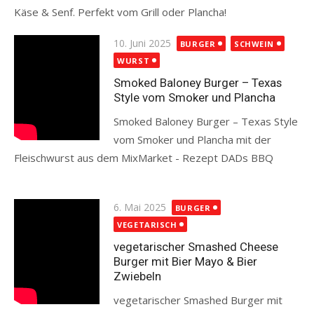
Käse & Senf. Perfekt vom Grill oder Plancha!
Read more
Posted
10. Juni 2025
BURGER
SCHWEIN
on
WURST
Smoked Baloney Burger – Texas
Style vom Smoker und Plancha
Smoked Baloney Burger – Texas Style
vom Smoker und Plancha mit der
Fleischwurst aus dem MixMarket - Rezept DADs BBQ
Read more
Posted
6. Mai 2025
BURGER
on
VEGETARISCH
vegetarischer Smashed Cheese
Burger mit Bier Mayo & Bier
Zwiebeln
vegetarischer Smashed Burger mit