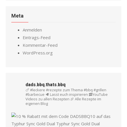
Meta
Anmelden
Eintrags-Feed
Kommentar-Feed
WordPress.org
dads.bbq.thats.bbq
🍗 #leckere #rezepte zum Thema #bbq #grillen
#barbecue
🥩 Lasst euch inspirieren
🥓YouTube
Videos zu allen Rezepten
🍖 Alle Rezepte im
eigenen Blog