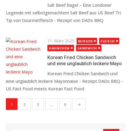
Salt Beef Bagel – Eine Londoner
Legende mit selbstgemachtem Salt Beef aus US Beef Tri
Tip von Gourmetfleisch - Rezept von DADs BBQ
Read more
Posted
11. März 2025
BURGER
FLEISCH
on
HÄHNCHEN
SANDWICH
Korean Fried Chicken Sandwich
und eine unglaublich leckere Mayo
Korean Fried Chicken Sandwich und
eine unglaublich leckere Mayonnaise - Rezept DADs BBQ -
US Fast Food meets Korean Fast Food
Read more
Seitennummerierung
1
2
3
…
6
→
der
Beiträge