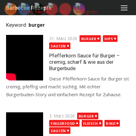
Skip
Barbecue Rezepte
to
content
Keyword:
burger
Posted
31. März 2026
BURGER
DIPS
on
SAUCEN
Pfefferkorn Sauce für Burger –
cremig, scharf & wie aus der
Burgerbude
Diese Pfefferkorn Sauce für Burger ist
cremig, pfeffrig und macht süchtig. Mit echter
Burgerbuden-Story und einfachem Rezept für Zuhause.
Read more
Posted
3. März 2026
BURGER
on
FINGERFOOD
FLEISCH
RIND
SAUCEN