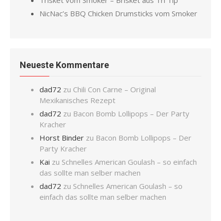
Trisket vom Smoker – Brisket aus Tri Tip
NicNac’s BBQ Chicken Drumsticks vom Smoker
Neueste Kommentare
dad72
zu
Chili Con Carne – Original
Mexikanisches Rezept
dad72
zu
Bacon Bomb Lollipops – Der Party
Kracher
Horst Binder
zu
Bacon Bomb Lollipops – Der
Party Kracher
Kai
zu
Schnelles American Goulash – so einfach
das sollte man selber machen
dad72
zu
Schnelles American Goulash – so
einfach das sollte man selber machen