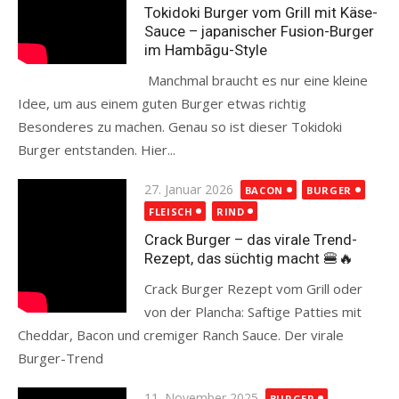
Tokidoki Burger vom Grill mit Käse-
Sauce – japanischer Fusion-Burger
im Hambāgu-Style
Manchmal braucht es nur eine kleine
Idee, um aus einem guten Burger etwas richtig
Besonderes zu machen. Genau so ist dieser Tokidoki
Burger entstanden. Hier...
Read more
Posted
27. Januar 2026
BACON
BURGER
on
FLEISCH
RIND
Crack Burger – das virale Trend-
Rezept, das süchtig macht 🍔🔥
Crack Burger Rezept vom Grill oder
von der Plancha: Saftige Patties mit
Cheddar, Bacon und cremiger Ranch Sauce. Der virale
Burger-Trend
Read more
Posted
11. November 2025
BURGER