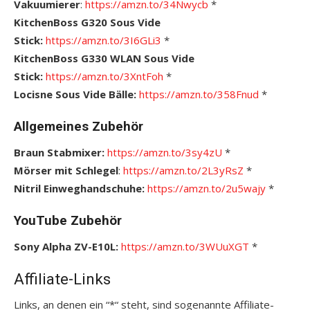
Vakuumierer
:
https://amzn.to/34Nwycb
*
KitchenBoss G320 Sous Vide
Stick:
https://amzn.to/3I6GLi3
*
KitchenBoss G330 WLAN Sous Vide
Stick:
https://amzn.to/3XntFoh
*
Locisne Sous Vide Bälle:
https://amzn.to/358Fnud
*
Allgemeines Zubehör
Braun Stabmixer:
https://amzn.to/3sy4zU
*
Mörser mit Schlegel
:
https://amzn.to/2L3yRsZ
*
Nitril Einweghandschuhe:
https://amzn.to/2u5wajy
*
YouTube Zubehör
Sony Alpha ZV-E10L:
https://amzn.to/3WUuXGT
*
Affiliate-Links
Links, an denen ein “*“ steht, sind sogenannte Affiliate-