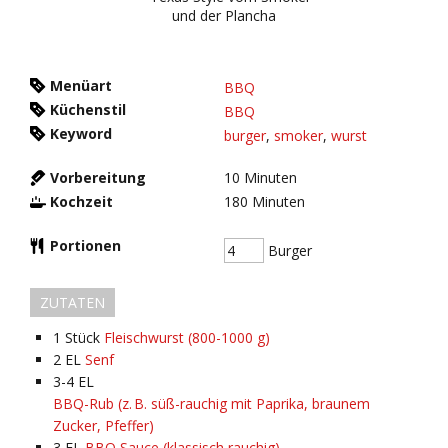
Menüart
BBQ
Küchenstil
BBQ
Keyword
burger
,
smoker
,
wurst
Vorbereitung
10
Minuten
Kochzeit
180
Minuten
Portionen
Burger
ZUTATEN
1
Stück
Fleischwurst (800-1000 g)
2
EL
Senf
3-4
EL
BBQ-Rub (z. B. süß-rauchig mit Paprika, braunem
Zucker, Pfeffer)
3
EL
BBQ Sauce (klassisch rauchig)