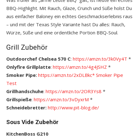
BBQ-Highlight. Mit Rauch, Glaze, Crunch und Süße holst Du
aus einfacher Baloney ein echtes Geschmackserlebnis raus
– und mit der Texas Style Variante hast Du alles: Rauch,
Würze, Süße und eine ordentliche Portion BBQ-Soul.
Grill Zubehör
Outdoorchef Chelsea 570 C
:
https://amzn.to/3k0Vy4T
*
Onlyfire Grillplatte
:
https://amzn.to/4g4JSHZ
*
Smoker Pipe:
https://amzn.to/2xDLBkc*
S
moker Pipe
Test
Grillhandschuhe
:
https://amzn.to/2OR3Ys8
*
Grillspieße
:
https://amzn.to/3vDyxrM
*
Schneidebretter:
http://www.pit-blog.de/
Sous Vide Zubehör
KitchenBoss G210