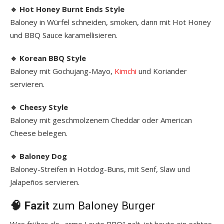
🔹 Hot Honey Burnt Ends Style
Baloney in Würfel schneiden, smoken, dann mit Hot Honey
und BBQ Sauce karamellisieren.
🔹 Korean BBQ Style
Baloney mit Gochujang-Mayo,
Kimchi
und Koriander
servieren.
🔹 Cheesy Style
Baloney mit geschmolzenem Cheddar oder American
Cheese belegen.
🔹 Baloney Dog
Baloney-Streifen in Hotdog-Buns, mit Senf, Slaw und
Jalapeños servieren.
🧠 Fazit
zum Baloney Burger
Was früher als „arme Leute BBQ“ galt, ist heute ein echtes