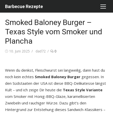
Skip
Barbecue Rezepte
to
content
Smoked Baloney Burger –
Texas Style vom Smoker und
Plancha
Posted
Author
10. Juni 2025
dad72
0
on
Wenn du denkst, Fleischwurst sei langweilig, dann hast du
noch kein echtes
Smoked Baloney Burger
gegessen. In
den Südstaaten der USA ist diese BBQ-Delikatesse längst
Kult – und ich zeige Dir heute die
Texas Style Variante
vom Smoker mit Honig-BBQ-Glaze, karamellisierten
Zwiebeln und rauchiger Würze. Dazu gibt’s den
Hintergrund zur Entstehung dieses Sandwich-Klassikers –