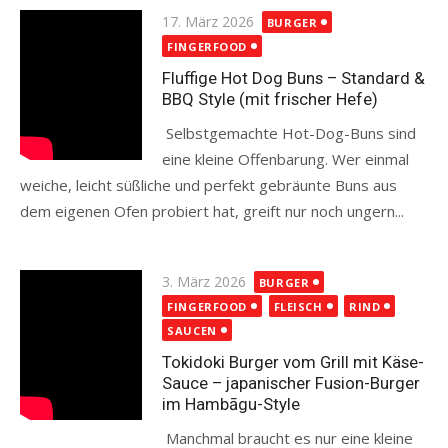
Posted
17. März 2026
BURGER
on
FINGERFOOD
Fluffige Hot Dog Buns – Standard &
BBQ Style (mit frischer Hefe)
Selbstgemachte Hot-Dog-Buns sind
eine kleine Offenbarung. Wer einmal
weiche, leicht süßliche und perfekt gebräunte Buns aus
dem eigenen Ofen probiert hat, greift nur noch ungern...
Read more
Posted
3. März 2026
BURGER
on
FINGERFOOD
FLEISCH
RIND
SAUCEN
Tokidoki Burger vom Grill mit Käse-
Sauce – japanischer Fusion-Burger
im Hambāgu-Style
Manchmal braucht es nur eine kleine