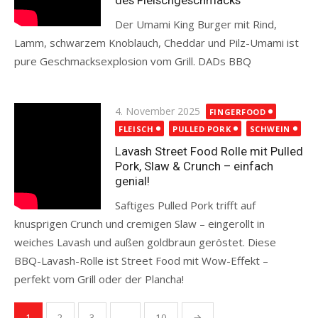
des Fleischgeschmacks
Der Umami King Burger mit Rind,
Lamm, schwarzem Knoblauch, Cheddar und Pilz-Umami ist
pure Geschmacksexplosion vom Grill. DADs BBQ
Read more
Posted
4. November 2025
FINGERFOOD
on
FLEISCH
PULLED PORK
SCHWEIN
Lavash Street Food Rolle mit Pulled
Pork, Slaw & Crunch – einfach
genial!
Saftiges Pulled Pork trifft auf
knusprigen Crunch und cremigen Slaw – eingerollt in
weiches Lavash und außen goldbraun geröstet. Diese
BBQ-Lavash-Rolle ist Street Food mit Wow-Effekt –
perfekt vom Grill oder der Plancha!
Read more
Seitennummerierung
1
2
3
…
10
→