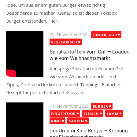
Idee, um aus einem guten Burger etwas richtig
Besonderes zu machen. Genau so ist dieser Tokidoki
Burger entstanden. Hier...
Read more
Posted
25. November 2025
FINGERFOOD
on
VEGETARISCH
Spiralkartoffeln vom Grill – Loaded
wie vom Weihnachtsmarkt
Knusprige Spiralkartoffeln vom Grill
wie vom Weihnachtsmarkt – mit
Tipps, Tricks und leckeren Loaded-Toppings. Einfaches
Rezept für perfekte Kartoffelspiralen.
Read more
Posted
11. November 2025
BURGER
on
FINGERFOOD
FLEISCH
LAMM
RIND
SAUCEN
Der Umami King Burger – Krönung