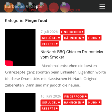
Skip
Barbecue Rezepte
to
content
Kategorie:
Fingerfood
Posted
7. Juli 2026
FINGERFOOD
on
GEFLÜGEL
HÄHNCHEN
HUHN
REZEPTE
NicNac’s BBQ Chicken Drumsticks
vom Smoker
Manchmal entstehen die besten
Grillrezepte ganz spontan beim Einkaufen. Eigentlich wollte
ich diese Drumsticks mit klassischen NicNac’s Original
zubereiten. Dann sind mir jedoch die neuen...
Read more
Posted
16. Juni 2026
FINGERFOOD
on
GEFLÜGEL
HÄHNCHEN
HUHN
REZEPTE