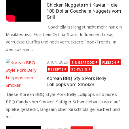
Chicken Nuggets mit Kaviar – die
100-Dollar Coachella Nuggets vom
Grill
Coachella ist längst nicht mehr nur ein
Musikfestival. Es ist ein Ort für Stars, Influencer, Luxus,
verrückte Outfits und noch verrücktere Food-Trends. In
den sozialen...
Read more
Posted
9. Juni 2026
FINGERFOOD
FLEISCH
on
REZEPTE
SCHWEIN
Korean BBQ Style Pork Belly
Lollipops vom Smoker
Diese Korean BBQ Style Pork Belly Lollipops sind pures
BBQ Candy vom Smoker. Saftiger Schweinebauch wird auf
Spieße gesteckt, langsam über Kirschholz geräuchert und
mit...
Read more