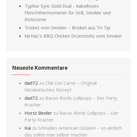
Typhur Sync Gold Dual – kabelloses
Fleischthermometer für Grill, Smoker und
Rotisserie
Trisket vom Smoker – Brisket aus Tri Tip
NicNac’s BBQ Chicken Drumsticks vom Smoker
Neueste Kommentare
dad72
zu
Chili Con Carne – Original
Mexikanisches Rezept
dad72
zu
Bacon Bomb Lollipops – Der Party
Kracher
Horst Binder
zu
Bacon Bomb Lollipops – Der
Party Kracher
Kai
zu
Schnelles American Goulash – so einfach
das sollte man selber machen