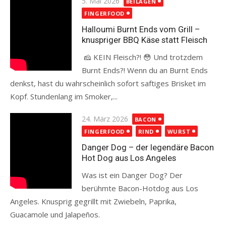
Posted
5. Mai 2026
BEILAGEN
on
FINGERFOOD
Halloumi Burnt Ends vom Grill –
knuspriger BBQ Käse statt Fleisch
🧀 KEIN Fleisch?! 😳 Und trotzdem
Burnt Ends?! Wenn du an Burnt Ends
denkst, hast du wahrscheinlich sofort saftiges Brisket im
Kopf. Stundenlang im Smoker,...
Read more
Posted
24. März 2026
BACON
on
FINGERFOOD
RIND
WURST
Danger Dog – der legendäre Bacon
Hot Dog aus Los Angeles
Was ist ein Danger Dog? Der
berühmte Bacon-Hotdog aus Los
Angeles. Knusprig gegrillt mit Zwiebeln, Paprika,
Guacamole und Jalapeños.
Read more