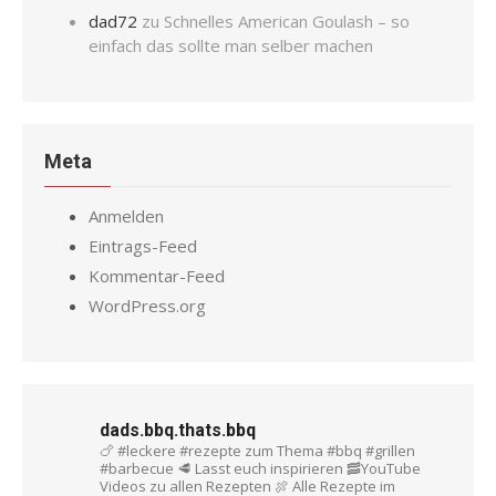
dad72
zu
Schnelles American Goulash – so
einfach das sollte man selber machen
Meta
Anmelden
Eintrags-Feed
Kommentar-Feed
WordPress.org
dads.bbq.thats.bbq
🍗 #leckere #rezepte zum Thema #bbq #grillen
#barbecue
🥩 Lasst euch inspirieren
🥓YouTube
Videos zu allen Rezepten
🍖 Alle Rezepte im