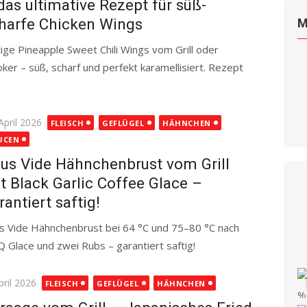
das ultimative Rezept für süß-
harfe Chicken Wings
M
tige Pineapple Sweet Chili Wings vom Grill oder
ker – süß, scharf und perfekt karamellisiert. Rezept
ted
April 2026
FLEISCH
GEFLÜGEL
HÄHNCHEN
UCEN
us Vide Hähnchenbrust vom Grill
t Black Garlic Coffee Glace –
rantiert saftig!
s Vide Hähnchenbrust bei 64 °C und 75–80 °C nach
BQ Glace und zwei Rubs – garantiert saftig!
Read more
ted
pril 2026
FLEISCH
GEFLÜGEL
HÄHNCHEN