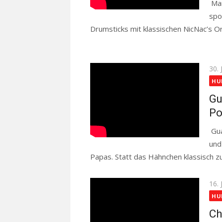
Man
spo
Drumsticks mit klassischen NicNac’s Ori
Read more
Pos
30. 
on
HU
Gu
Po
Gua
und
Papas. Statt das Hähnchen klassisch zu 
Pos
16. 
on
HU
Ch