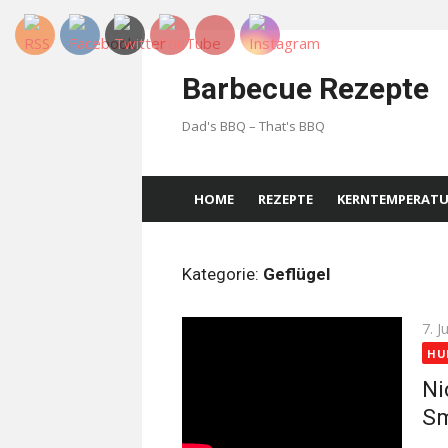
Skip
to
Barbecue Rezepte
content
Dad's BBQ – That's BBQ
HOME
REZEPTE
KERNTEMPERAT
Kategorie:
Geflügel
Pos
7. J
on
HU
Ni
S