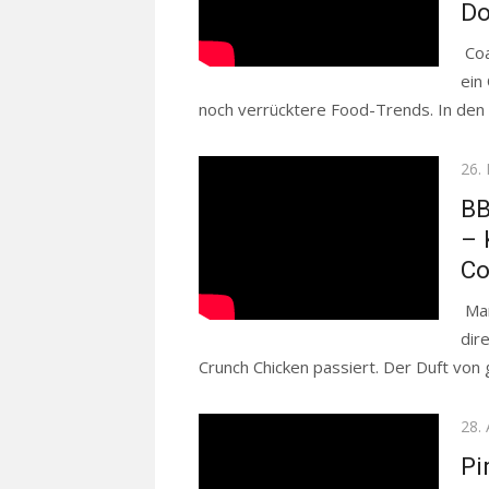
Do
Coa
ein
noch verrücktere Food-Trends. In den s
Pos
26.
on
BB
– 
Co
Man
dir
Crunch Chicken passiert. Der Duft von g
Pos
28. 
on
Pi