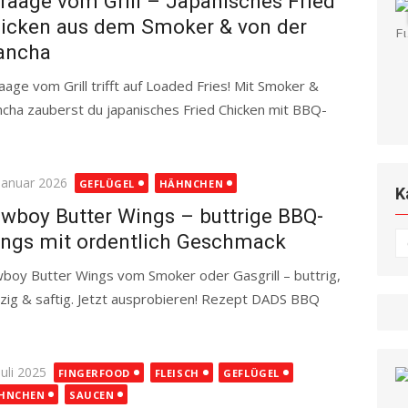
raage vom Grill – Japanisches Fried
icken aus dem Smoker & von der
ancha
aage vom Grill trifft auf Loaded Fries! Mit Smoker &
ncha zauberst du japanisches Fried Chicken mit BBQ-
ted
 Januar 2026
GEFLÜGEL
HÄHNCHEN
K
wboy Butter Wings – buttrige BBQ-
ngs mit ordentlich Geschmack
K
boy Butter Wings vom Smoker oder Gasgrill – buttrig,
zig & saftig. Jetzt ausprobieren! Rezept DADS BBQ
d more
ted
Juli 2025
FINGERFOOD
FLEISCH
GEFLÜGEL
HNCHEN
SAUCEN