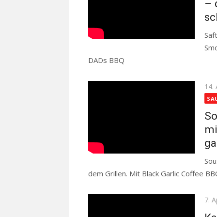
– 
sc
Saf
Smo
DADs BBQ
Read more
Pos
14. 
on
SA
So
mi
ga
Sou
dem Grillen. Mit Black Garlic Coffee B
Pos
7. A
on