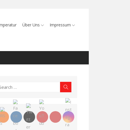
mperatur
Über Uns
Impressum
earch
Search
r: