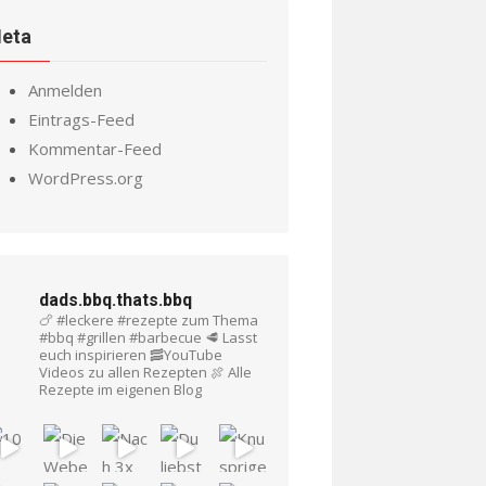
eta
Anmelden
Eintrags-Feed
Kommentar-Feed
WordPress.org
dads.bbq.thats.bbq
🍗 #leckere #rezepte zum Thema
#bbq #grillen #barbecue
🥩 Lasst
euch inspirieren
🥓YouTube
Videos zu allen Rezepten
🍖 Alle
Rezepte im eigenen Blog