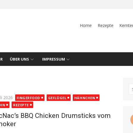
Home
Rezepte
Kernte
UR
ÜBER UNS
IMPRESSUM
S
fo
ted
uli 2026
FINGERFOOD
GEFLÜGEL
HÄHNCHEN
HN
REZEPTE
cNac’s BBQ Chicken Drumsticks vom
moker