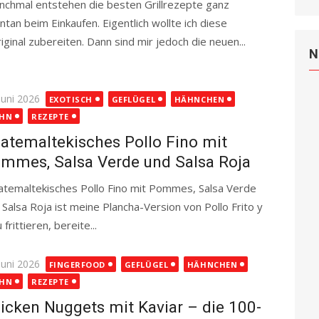
chmal entstehen die besten Grillrezepte ganz
ntan beim Einkaufen. Eigentlich wollte ich diese
ginal zubereiten. Dann sind mir jedoch die neuen...
N
ted
Juni 2026
EXOTISCH
GEFLÜGEL
HÄHNCHEN
HN
REZEPTE
atemaltekisches Pollo Fino mit
mmes, Salsa Verde und Salsa Roja
temaltekisches Pollo Fino mit Pommes, Salsa Verde
 Salsa Roja ist meine Plancha-Version von Pollo Frito y
frittieren, bereite...
Read more
ted
Juni 2026
FINGERFOOD
GEFLÜGEL
HÄHNCHEN
HN
REZEPTE
icken Nuggets mit Kaviar – die 100-