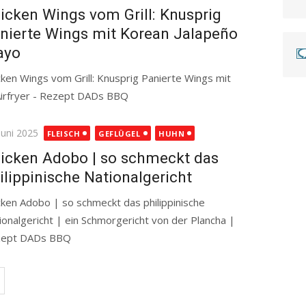
icken Wings vom Grill: Knusprig
nierte Wings mit Korean Jalapeño
ayo
cken Wings vom Grill: Knusprig Panierte Wings mit
Airfryer - Rezept DADs BBQ
Read more
ted
Juni 2025
FLEISCH
GEFLÜGEL
HUHN
icken Adobo | so schmeckt das
ilippinische Nationalgericht
cken Adobo | so schmeckt das philippinische
ionalgericht | ein Schmorgericht von der Plancha |
zept DADs BBQ
Read more