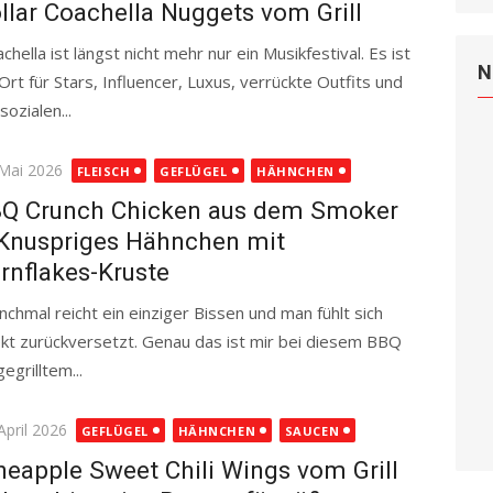
llar Coachella Nuggets vom Grill
chella ist längst nicht mehr nur ein Musikfestival. Es ist
N
 Ort für Stars, Influencer, Luxus, verrückte Outfits und
ozialen...
Read more
ted
 Mai 2026
FLEISCH
GEFLÜGEL
HÄHNCHEN
Q Crunch Chicken aus dem Smoker
Knuspriges Hähnchen mit
rnflakes-Kruste
chmal reicht ein einziger Bissen und man fühlt sich
ekt zurückversetzt. Genau das ist mir bei diesem BBQ
egrilltem...
Read more
ted
April 2026
GEFLÜGEL
HÄHNCHEN
SAUCEN
neapple Sweet Chili Wings vom Grill