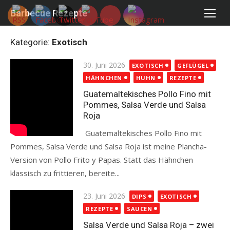
Skip
Barbecue Rezepte
to
content
Kategorie:
Exotisch
Posted
30. Juni 2026
EXOTISCH
GEFLÜGEL
on
HÄHNCHEN
HUHN
REZEPTE
Guatemaltekisches Pollo Fino mit
Pommes, Salsa Verde und Salsa
Roja
Guatemaltekisches Pollo Fino mit
Pommes, Salsa Verde und Salsa Roja ist meine Plancha-
Version von Pollo Frito y Papas. Statt das Hähnchen
klassisch zu frittieren, bereite...
Read more
Posted
23. Juni 2026
DIPS
EXOTISCH
on
REZEPTE
SAUCEN
Salsa Verde und Salsa Roja – zwei