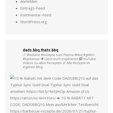
Anmelden
Eintrags-Feed
Kommentar-Feed
WordPress.org
dads.bbq.thats.bbq
🍗 #leckere #rezepte zum Thema #bbq #grillen
#barbecue
🥩 Lasst euch inspirieren
🥓YouTube
Videos zu allen Rezepten
🍖 Alle Rezepte im
eigenen Blog