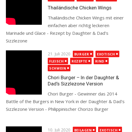
Thailändische Chicken Wings
Thailändische Chicken Wings mit einer
einfachen aber richtig leckeren
Marinade und Glace - Rezept by Daughter & Dad's
Sizzlezone
Read more
Posted
21. Juli 2020
BURGER
EXOTISCH
on
FLEISCH
REZEPTE
RIND
SCHWEIN
Chori Burger – In der Daughter &
Dad’s Sizzlezone Version
Chori Burger - Gewinner das 2014
Battle of the Burgers in New York in der Daughter & Dad's
Sizzlezone Version - Philippinischer Chorizo Burger
Read more
Posted
10. Juli 2020
BEILAGEN
EXOTISCH