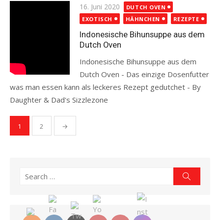
Posted
16. Juni 2020
DUTCH OVEN
on
EXOTISCH
HÄHNCHEN
REZEPTE
Indonesische Bihunsuppe aus dem
Dutch Oven
Indonesische Bihunsuppe aus dem
Dutch Oven - Das einzige Dosenfutter
was man essen kann als leckeres Rezept gedutchet - By
Daughter & Dad's Sizzlezone
Read more
Seitennummerierung
1
2
→
der
Beiträge
Search
Search
for: