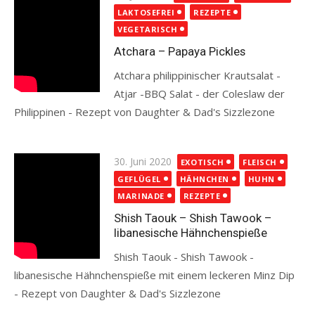
on
LAKTOSEFREI
REZEPTE
VEGETARISCH
Atchara – Papaya Pickles
Atchara philippinischer Krautsalat -
Atjar -BBQ Salat - der Coleslaw der
Philippinen - Rezept von Daughter & Dad's Sizzlezone
Read more
Posted
30. Juni 2020
EXOTISCH
FLEISCH
on
GEFLÜGEL
HÄHNCHEN
HUHN
MARINADE
REZEPTE
Shish Taouk – Shish Tawook –
libanesische Hähnchenspieße
Shish Taouk - Shish Tawook -
libanesische Hähnchenspieße mit einem leckeren Minz Dip
- Rezept von Daughter & Dad's Sizzlezone
Read more