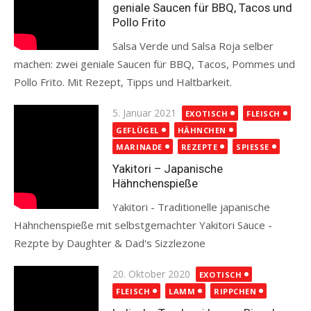
geniale Saucen für BBQ, Tacos und
Pollo Frito
Salsa Verde und Salsa Roja selber
machen: zwei geniale Saucen für BBQ, Tacos, Pommes und
Pollo Frito. Mit Rezept, Tipps und Haltbarkeit.
Read more
Posted
5. Januar 2021
EXOTISCH
FLEISCH
on
GEFLÜGEL
HÄHNCHEN
MARINADE
REZEPTE
SPIESSE
Yakitori – Japanische
Hähnchenspieße
Yakitori - Traditionelle japanische
Hähnchenspieße mit selbstgemachter Yakitori Sauce -
Rezpte by Daughter & Dad's Sizzlezone
Read more
Posted
20. Oktober 2020
EXOTISCH
on
FLEISCH
LAMM
RIPPCHEN