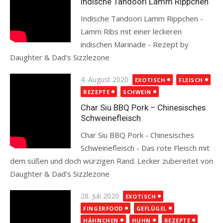
Indische Tandoori Lamm Rippchen
Indische Tandoori Lamm Rippchen -
Lamm Ribs mit einer leckeren
indischen Marinade - Rezept by
Daughter & Dad's Sizzlezone
Read more
Posted
4. August 2020
EXOTISCH
FLEISCH
on
REZEPTE
SCHWEIN
Char Siu BBQ Pork – Chinesisches
Schweinefleisch
Char Siu BBQ Pork - Chinesisches
Schweinefleisch - Das rote Fleisch mit
dem süßen und doch würzigen Rand. Lecker zubereitet von
Daughter & Dad's Sizzlezone
Read more
Posted
28. Juli 2020
EXOTISCH
on
FINGERFOOD
GEFLÜGEL
HÄHNCHEN
HUHN
REZEPTE