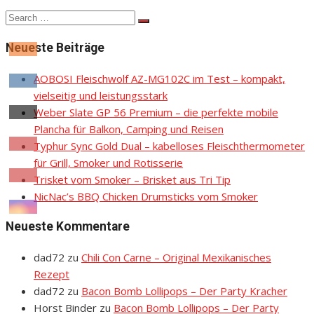
Search
Search
for:
Neueste Beiträge
AOBOSI Fleischwolf AZ-MG102C im Test – kompakt,
vielseitig und leistungsstark
Weber Slate GP 56 Premium – die perfekte mobile
Plancha für Balkon, Camping und Reisen
Typhur Sync Gold Dual – kabelloses Fleischthermometer
für Grill, Smoker und Rotisserie
Trisket vom Smoker – Brisket aus Tri Tip
NicNac’s BBQ Chicken Drumsticks vom Smoker
Neueste Kommentare
dad72
zu
Chili Con Carne – Original Mexikanisches
Rezept
dad72
zu
Bacon Bomb Lollipops – Der Party Kracher
Horst Binder
zu
Bacon Bomb Lollipops – Der Party