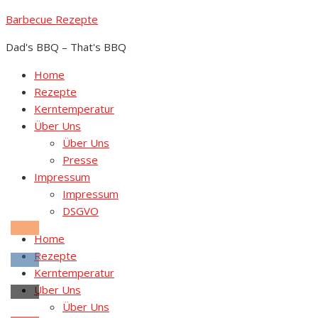
Skip
Barbecue Rezepte
to
Dad's BBQ – That's BBQ
content
Home
Rezepte
Kerntemperatur
Über Uns
Über Uns
Presse
Impressum
Impressum
DSGVO
Home
Rezepte
Kerntemperatur
Über Uns
Über Uns