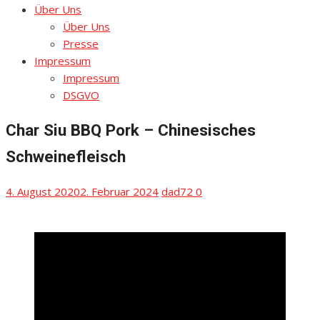
Über Uns
Über Uns
Presse
Impressum
Impressum
DSGVO
Char Siu BBQ Pork – Chinesisches
Schweinefleisch
Posted
Author
4. August 2020
2. Februar 2024
dad72
0
on