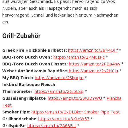
süß würzigen Geschmack. Es passt hervorragend zu Wok
Nudeln, aber auch als Hauptgericht mach es sich
hervorragend. Schnell und lecker lädt hier zum Nachmachen
ein.
Grill-Zubehör
Greek Fire Holzkohle Briketts:
https://amzn.to/3944QFf
*
BBQ-Toro Dutch Oven :
https://amzn.to/2PM0zPc
*
BBQ-Toro Dutch Oven Einsatz:
https://amzn.to/2PBp4hw
*
Weber Anzündkamin Rapidfire
:
https://amzn.to/2s2H0Ju
*
My BBQ Torch
:
https://amzn.to/2Shprjm
*
Inkbird Barbeque Fleisch
Thermometer
:
https://amzn.to/2GloL8q
*
Gusseisengrillplatte
:
https://amzn.to/2wUDYWU
*
Plancha
Test
Smoker Pipe:
https://amzn.to/2xDLBkc*
Smoker Pipe Test
Grillhandschuhe
:
https://amzn.to/3KteW57
*
Grillspieße
:
https://amzn.to/2A68Fct
*