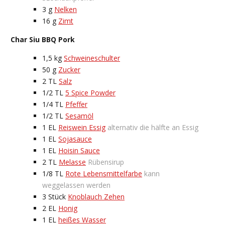
3
g
Nelken
16
g
Zimt
Char Siu BBQ Pork
1,5
kg
Schweineschulter
50
g
Zucker
2
TL
Salz
1/2
TL
5 Spice Powder
1/4
TL
Pfeffer
1/2
TL
Sesamöl
1
EL
Reiswein Essig
alternativ die hälfte an Essig
1
EL
Sojasauce
1
EL
Hoisin Sauce
2
TL
Melasse
Rübensirup
1/8
TL
Rote Lebensmittelfarbe
kann
weggelassen werden
3
Stück
Knoblauch Zehen
2
EL
Honig
1
EL
heißes Wasser