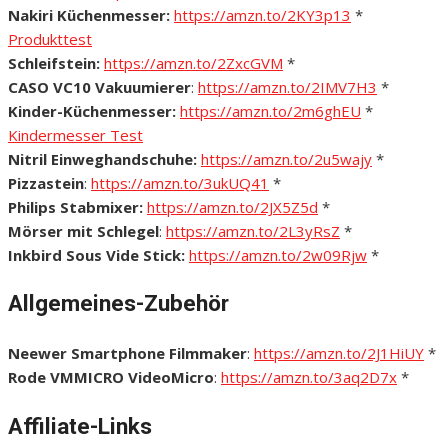
Nakiri Küchenmesser:
https://amzn.to/2KY3p13
*
Produkttest
Schleifstein:
https://amzn.to/2ZxcGVM
*
CASO VC10 Vakuumierer
:
https://amzn.to/2IMV7H3
*
Kinder-Küchenmesser:
https://amzn.to/2m6ghEU
*
Kindermesser Test
Nitril Einweghandschuhe:
https://amzn.to/2u5wajy
*
Pizzastein
:
https://amzn.to/3ukUQ41
*
Philips Stabmixer:
https://amzn.to/2JX5Z5d
*
Mörser mit Schlegel
:
https://amzn.to/2L3yRsZ
*
Inkbird Sous Vide Stick:
https://amzn.to/2w09Rjw
*
Allgemeines-Zubehör
Neewer Smartphone Filmmaker
:
https://amzn.to/2J1HiUY
*
Rode VMMICRO VideoMicro
:
https://amzn.to/3aq2D7x
*
Affiliate-Links