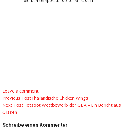
die Kerntemperatur sollte 75 °C sein.
Leave a comment
Previous Post
Thailändische Chicken Wings
Beitragsnavigation
Next Post
Hotspot Wettbewerb der GBA – Ein Bericht aus
Glissen
Schreibe einen Kommentar