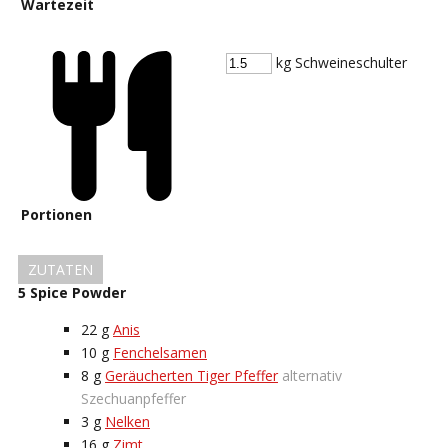
Wartezeit
kg Schweineschulter
Portionen
ZUTATEN
5 Spice Powder
22
g
Anis
10
g
Fenchelsamen
8
g
Geräucherten Tiger Pfeffer
alternativ
Szechuanpfeffer
3
g
Nelken
16
g
Zimt