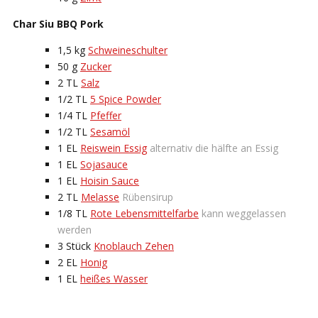
Char Siu BBQ Pork
1,5
kg
Schweineschulter
50
g
Zucker
2
TL
Salz
1/2
TL
5 Spice Powder
1/4
TL
Pfeffer
1/2
TL
Sesamöl
1
EL
Reiswein Essig
alternativ die hälfte an Essig
1
EL
Sojasauce
1
EL
Hoisin Sauce
2
TL
Melasse
Rübensirup
1/8
TL
Rote Lebensmittelfarbe
kann weggelassen
werden
3
Stück
Knoblauch Zehen
2
EL
Honig
1
EL
heißes Wasser