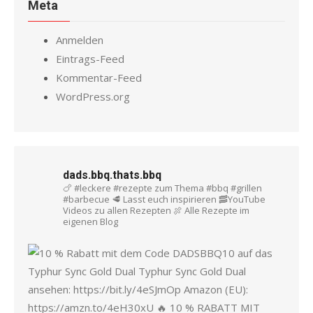
Meta
Anmelden
Eintrags-Feed
Kommentar-Feed
WordPress.org
dads.bbq.thats.bbq
🍗 #leckere #rezepte zum Thema #bbq #grillen
#barbecue
🥩 Lasst euch inspirieren
🥓YouTube
Videos zu allen Rezepten
🍖 Alle Rezepte im
eigenen Blog