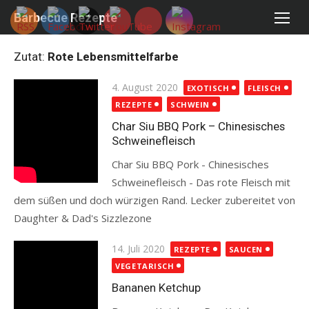
Skip
Barbecue Rezepte
to
content
Zutat:
Rote Lebensmittelfarbe
Posted
4. August 2020
EXOTISCH
FLEISCH
on
REZEPTE
SCHWEIN
Char Siu BBQ Pork – Chinesisches
Schweinefleisch
Char Siu BBQ Pork - Chinesisches
Schweinefleisch - Das rote Fleisch mit
dem süßen und doch würzigen Rand. Lecker zubereitet von
Daughter & Dad's Sizzlezone
Read more
Posted
14. Juli 2020
REZEPTE
SAUCEN
on
VEGETARISCH
Bananen Ketchup