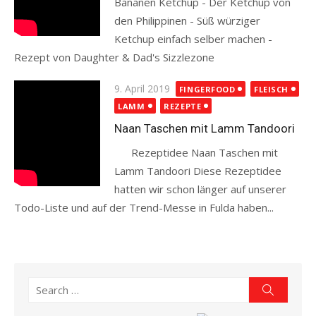
Bananen Ketchup - Der Ketchup von
den Philippinen - Süß würziger
Ketchup einfach selber machen -
Rezept von Daughter & Dad's Sizzlezone
Read more
Posted
9. April 2019
FINGERFOOD
FLEISCH
on
LAMM
REZEPTE
Naan Taschen mit Lamm Tandoori
Rezeptidee Naan Taschen mit
Lamm Tandoori Diese Rezeptidee
hatten wir schon länger auf unserer
Todo-Liste und auf der Trend-Messe in Fulda haben...
Read more
Search
Search
for: