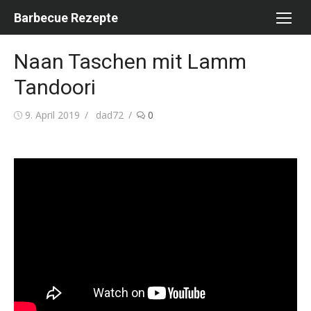
Skip
Barbecue Rezepte
to
content
Naan Taschen mit Lamm
Tandoori
Posted
Author
9. April 2019
dad72
0
on