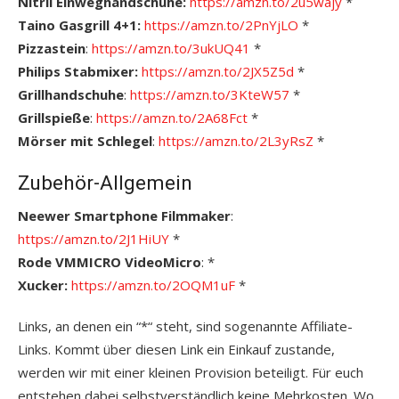
Nitril Einweghandschuhe:
https://amzn.to/2u5wajy
*
Taino Gasgrill 4+1:
https://amzn.to/2PnYjLO
*
Pizzastein
:
https://amzn.to/3ukUQ41
*
Philips Stabmixer:
https://amzn.to/2JX5Z5d
*
Grillhandschuhe
:
https://amzn.to/3KteW57
*
Grillspieße
:
https://amzn.to/2A68Fct
*
Mörser mit Schlegel
:
https://amzn.to/2L3yRsZ
*
Zubehör-Allgemein
Neewer Smartphone Filmmaker
:
https://amzn.to/2J1HiUY
*
Rode VMMICRO VideoMicro
: *
Xucker:
https://amzn.to/2OQM1uF
*
Links, an denen ein “*“ steht, sind sogenannte Affiliate-
Links. Kommt über diesen Link ein Einkauf zustande,
werden wir mit einer kleinen Provision beteiligt. Für euch
entstehen dabei selbstverständlich keine Mehrkosten. Wo