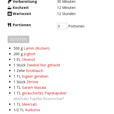
Vorbereitung
30
Minuten
Kochzeit
12
Minuten
Wartezeit
12
Stunden
Portionen
Portionen
ZUTATEN
500
g
Lamm (Rücken)
200
g
Joghurt
1
EL
Olivenöl
1
Stück
Zwiebel fein gehackt
1
Zehe
Knoblauch
1
TL
Ingwer gerieben
1
Stück
Zitrone
1
TL
Garam Masala
1
TL
geräuchertes Paprikapulver
alternativ Paprika Rosenscharf
1
TL
Meersalz
1/2
TL
Kurkuma