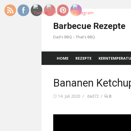
Skip
to
Barbecue Rezepte
content
Dad's BBQ – That's BBQ
HOME
REZEPTE
KERNTEMPERAT
Bananen Ketchu
Posted
Author
14. Juli 2020
dad72
0
on