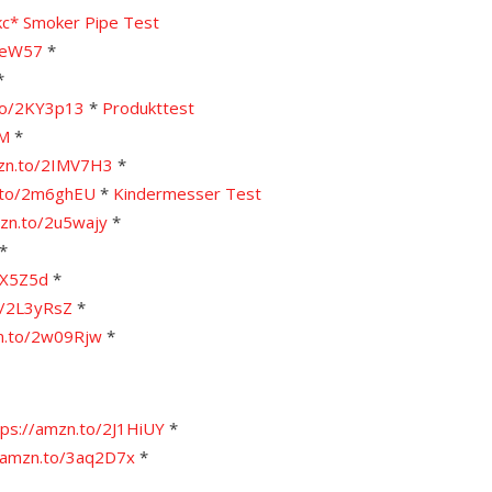
kc*
Smoker Pipe Test
KteW57
*
*
.to/2KY3p13
*
Produkttest
VM
*
mzn.to/2IMV7H3
*
n.to/2m6ghEU
*
Kindermesser Test
mzn.to/2u5wajy
*
*
JX5Z5d
*
o/2L3yRsZ
*
zn.to/2w09Rjw
*
tps://amzn.to/2J1HiUY
*
//amzn.to/3aq2D7x
*