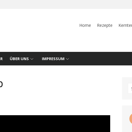
Home
Rezepte
Kernte
UR
ÜBER UNS
IMPRESSUM
p
S
fo