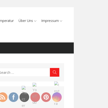
mperatur
Über Uns
Impressum
earch
Search
r: