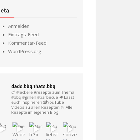
eta
Anmelden
Eintrags-Feed
Kommentar-Feed
WordPress.org
dads.bbq.thats.bbq
🍗 #leckere #rezepte zum Thema
#bbq #grillen #barbecue
🥩 Lasst
euch inspirieren
🥓YouTube
Videos zu allen Rezepten
🍖 Alle
Rezepte im eigenen Blog