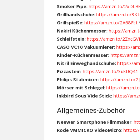
Smoker Pipe:
https://amzn.to/2xDLB
Grillhandschuhe
:
https://amzn.to/3
Grillspieße
:
https://amzn.to/2A68Fct
Nakiri Küchenmesser:
https://amzn
Schleifstein:
https://amzn.to/2ZxcG
CASO VC10 Vakuumierer
:
https://a
Kinder-Küchenmesser:
https://amz
Nitril Einweghandschuhe:
https://a
Pizzastein
:
https://amzn.to/3ukUQ41
Philips Stabmixer:
https://amzn.to/2
Mörser mit Schlegel
:
https://amzn.t
Inkbird Sous Vide Stick:
https://am
Allgemeines-Zubehör
Neewer Smartphone Filmmaker
:
ht
Rode VMMICRO VideoMicro
:
https: