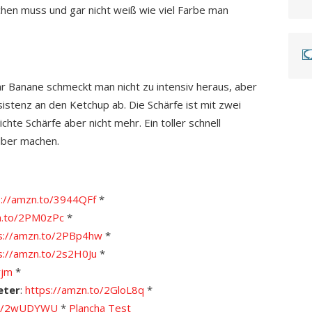
hen muss und gar nicht weiß wie viel Farbe man
r Banane schmeckt man nicht zu intensiv heraus, aber
istenz an den Ketchup ab. Die Schärfe ist mit zwei
eichte Schärfe aber nicht mehr. Ein toller schnell
lber machen.
s://amzn.to/3944QFf
*
n.to/2PM0zPc
*
s://amzn.to/2PBp4hw
*
s://amzn.to/2s2H0Ju
*
rjm
*
eter
:
https://amzn.to/2GloL8q
*
.to/2wUDYWU
*
Plancha Test