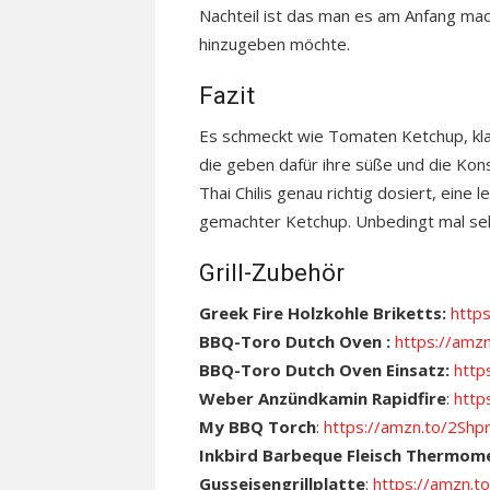
Nachteil ist das man es am Anfang mac
hinzugeben möchte.
Fazit
Es schmeckt wie Tomaten Ketchup, kla
die geben dafür ihre süße und die Kons
Thai Chilis genau richtig dosiert, eine l
gemachter Ketchup. Unbedingt mal se
Grill-Zubehör
Greek Fire Holzkohle Briketts:
http
BBQ-Toro Dutch Oven :
https://amz
BBQ-Toro Dutch Oven Einsatz:
http
Weber Anzündkamin Rapidfire
:
http
My BBQ Torch
:
https://amzn.to/2Shp
Inkbird Barbeque Fleisch Thermom
Gusseisengrillplatte
:
https://amzn