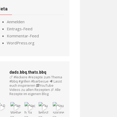
eta
Anmelden
Eintrags-Feed
Kommentar-Feed
WordPress.org
dads.bbq.thats.bbq
🍗 #leckere #rezepte zum Thema
#bbq #grillen #barbecue
🥩 Lasst
euch inspirieren
🥓YouTube
Videos zu allen Rezepten
🍖 Alle
Rezepte im eigenen Blog