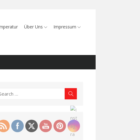
mperatur
Über Uns
Impressum
earch
Search
r: