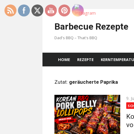
Skip
to
Barbecue Rezepte
content
Dad's BBQ – That's BBQ
HOME
REZEPTE
KERNTEMPERAT
Zutat:
geräucherte Paprika
Pos
9. J
on
SC
Ko
v