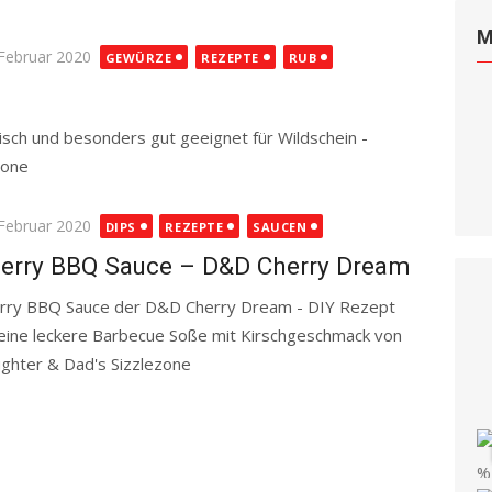
M
ted
 Februar 2020
GEWÜRZE
REZEPTE
RUB
eisch und besonders gut geeignet für Wildschein -
ezone
Read more
ted
 Februar 2020
DIPS
REZEPTE
SAUCEN
erry BBQ Sauce – D&D Cherry Dream
rry BBQ Sauce der D&D Cherry Dream - DIY Rezept
 eine leckere Barbecue Soße mit Kirschgeschmack von
ghter & Dad's Sizzlezone
Read more