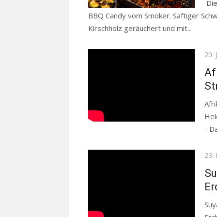
Die
BBQ Candy vom Smoker. Saftiger Schwe
Kirschholz geräuchert und mit...
Read 
Pos
20. 
on
Af
St
Afr
Hei
- D
Pos
23.
on
Su
Er
Suy