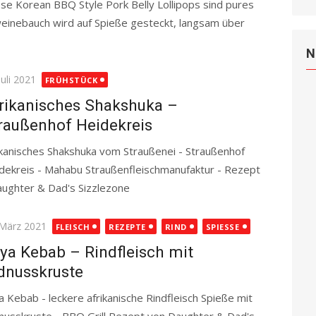
se Korean BBQ Style Pork Belly Lollipops sind pures
inebauch wird auf Spieße gesteckt, langsam über
more
N
ted
Juli 2021
FRÜHSTÜCK
rikanisches Shakshuka –
raußenhof Heidekreis
ikanisches Shakshuka vom Straußenei - Straußenhof
dekreis - Mahabu Straußenfleischmanufaktur - Rezept
aughter & Dad's Sizzlezone
Read more
ted
 März 2021
FLEISCH
REZEPTE
RIND
SPIESSE
ya Kebab – Rindfleisch mit
dnusskruste
a Kebab - leckere afrikanische Rindfleisch Spieße mit