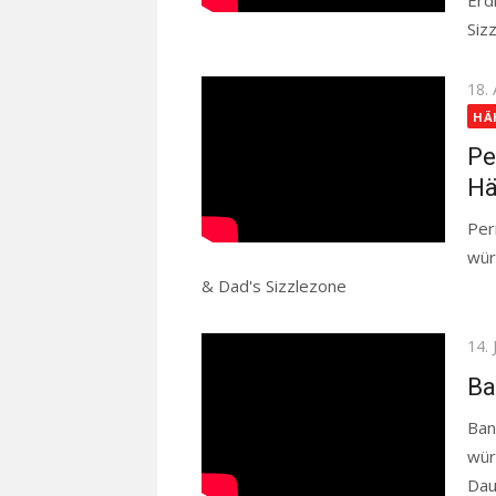
Erd
Siz
Pos
18.
on
HÄ
Pe
Hä
Per
wür
& Dad's Sizzlezone
Read more
Pos
14. 
on
Ba
Ban
wür
Dau