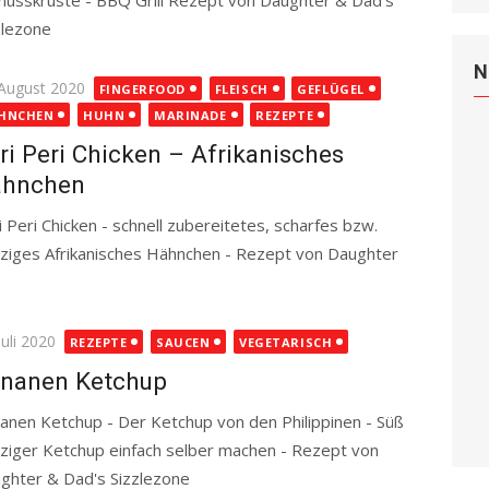
nusskruste - BBQ Grill Rezept von Daughter & Dad's
zlezone
Read more
N
ted
 August 2020
FINGERFOOD
FLEISCH
GEFLÜGEL
HNCHEN
HUHN
MARINADE
REZEPTE
ri Peri Chicken – Afrikanisches
hnchen
i Peri Chicken - schnell zubereitetes, scharfes bzw.
ziges Afrikanisches Hähnchen - Rezept von Daughter
ted
Juli 2020
REZEPTE
SAUCEN
VEGETARISCH
nanen Ketchup
anen Ketchup - Der Ketchup von den Philippinen - Süß
ziger Ketchup einfach selber machen - Rezept von
ghter & Dad's Sizzlezone
Read more