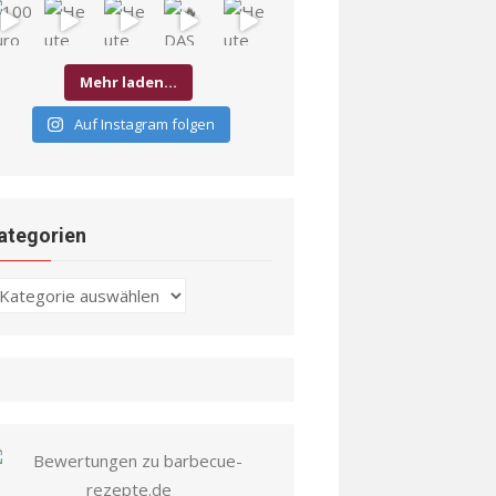
Mehr laden…
Auf Instagram folgen
ategorien
ategorien