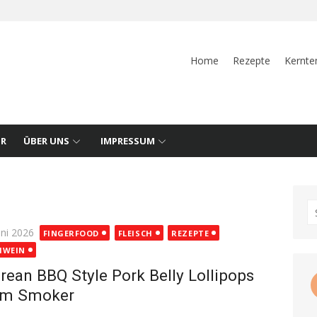
Home
Rezepte
Kernte
UR
ÜBER UNS
IMPRESSUM
S
fo
ted
uni 2026
FINGERFOOD
FLEISCH
REZEPTE
HWEIN
rean BBQ Style Pork Belly Lollipops
om Smoker