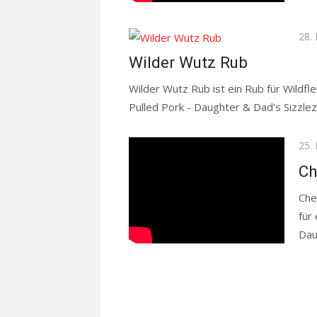
Pos
28.
on
Wilder Wutz Rub
Wilder Wutz Rub ist ein Rub für Wildfl
Pulled Pork - Daughter & Dad's Sizzl
Pos
25.
on
Ch
Che
für
Dau