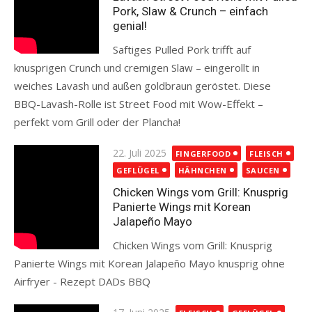
Pork, Slaw & Crunch – einfach
genial!
Saftiges Pulled Pork trifft auf
knusprigen Crunch und cremigen Slaw – eingerollt in
weiches Lavash und außen goldbraun geröstet. Diese
BBQ-Lavash-Rolle ist Street Food mit Wow-Effekt –
perfekt vom Grill oder der Plancha!
Read more
Posted
22. Juli 2025
FINGERFOOD
FLEISCH
on
GEFLÜGEL
HÄHNCHEN
SAUCEN
Chicken Wings vom Grill: Knusprig
Panierte Wings mit Korean
Jalapeño Mayo
Chicken Wings vom Grill: Knusprig
Panierte Wings mit Korean Jalapeño Mayo knusprig ohne
Airfryer - Rezept DADs BBQ
Read more
Posted