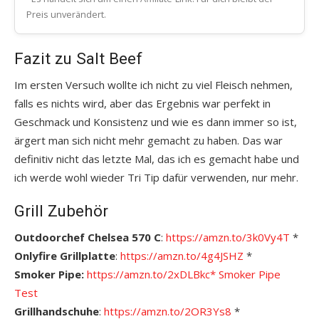
Preis unverändert.
Fazit zu Salt Beef
Im ersten Versuch wollte ich nicht zu viel Fleisch nehmen,
falls es nichts wird, aber das Ergebnis war perfekt in
Geschmack und Konsistenz und wie es dann immer so ist,
ärgert man sich nicht mehr gemacht zu haben. Das war
definitiv nicht das letzte Mal, das ich es gemacht habe und
ich werde wohl wieder Tri Tip dafür verwenden, nur mehr.
Grill Zubehör
Outdoorchef Chelsea 570 C
:
https://amzn.to/3k0Vy4T
*
Onlyfire Grillplatte
:
https://amzn.to/4g4JSHZ
*
Smoker Pipe:
https://amzn.to/2xDLBkc*
S
moker Pipe
Test
Grillhandschuhe
:
https://amzn.to/2OR3Ys8
*