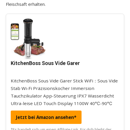
Fleischsaft erhalten.
KitchenBoss Sous Vide Garer
KitchenBoss Sous Vide Garer Stick WiFi：Sous Vide
Stab Wi-Fi Präzisionskocher Immersion
Tauchzikulator App-Steuerung IPX7 Wasserdicht
Ultra-leise LED Touch Display 1100W 40℃-90℃
Jetzt bei Amazon ansehen*
*Es handelt sich um einen Affiliate-Link. Für dich bleibt der