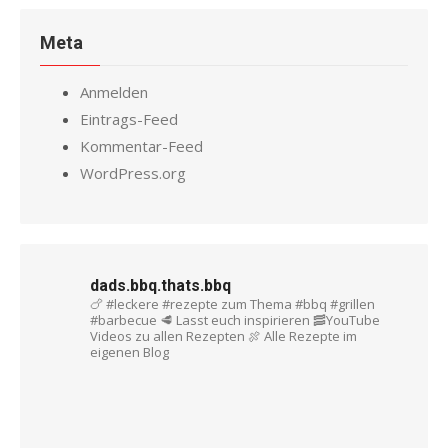
Meta
Anmelden
Eintrags-Feed
Kommentar-Feed
WordPress.org
dads.bbq.thats.bbq
🍗 #leckere #rezepte zum Thema #bbq #grillen
#barbecue
🥩 Lasst euch inspirieren
🥓YouTube
Videos zu allen Rezepten
🍖 Alle Rezepte im
eigenen Blog