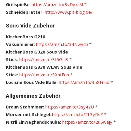
Grillspieße
:
https://amzn.to/3vDyxrM
*
Schneidebretter:
http://www.pit-blog.de/
Sous Vide Zubehör
KitchenBoss G210
Vakuumierer
:
https://amzn.to/34Nwycb
*
KitchenBoss G320 Sous Vide
Stick:
https://amzn.to/3I6GLi3
*
KitchenBoss G330 WLAN Sous Vide
Stick:
https://amzn.to/3XntFoh
*
Locisne Sous Vide Bälle:
https://amzn.to/358Fnud
*
Allgemeines Zubehör
Braun Stabmixer:
https://amzn.to/3sy4zU
*
Mörser mit Schlegel
:
https://amzn.to/2L3yRsZ
*
Nitril Einweghandschuhe:
https://amzn.to/2u5wajy
*