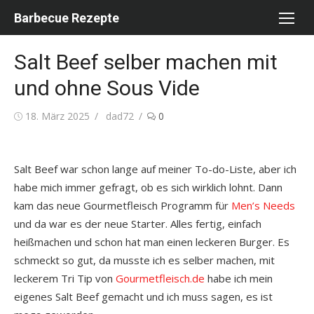
Skip
Barbecue Rezepte
to
content
Salt Beef selber machen mit
und ohne Sous Vide
Posted
Author
18. März 2025
dad72
0
on
Salt Beef war schon lange auf meiner To-do-Liste, aber ich
habe mich immer gefragt, ob es sich wirklich lohnt. Dann
kam das neue Gourmetfleisch Programm für
Men’s Needs
und da war es der neue Starter. Alles fertig, einfach
heißmachen und schon hat man einen leckeren Burger. Es
schmeckt so gut, da musste ich es selber machen, mit
leckerem Tri Tip von
Gourmetfleisch.de
habe ich mein
eigenes Salt Beef gemacht und ich muss sagen, es ist