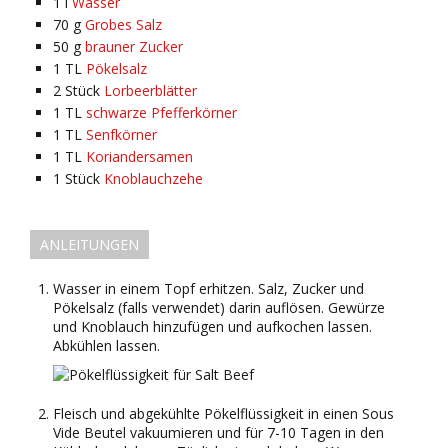
1
l
Wasser
70
g
Grobes Salz
50
g
brauner Zucker
1
TL
Pökelsalz
2
Stück
Lorbeerblätter
1
TL
schwarze Pfefferkörner
1
TL
Senfkörner
1
TL
Koriandersamen
1
Stück
Knoblauchzehe
ANLEITUNGEN
Wasser in einem Topf erhitzen. Salz, Zucker und
Pökelsalz (falls verwendet) darin auflösen. Gewürze
und Knoblauch hinzufügen und aufkochen lassen.
Abkühlen lassen.
Fleisch und abgekühlte Pökelflüssigkeit in einen Sous
Vide Beutel vakuumieren und für 7-10 Tagen in den