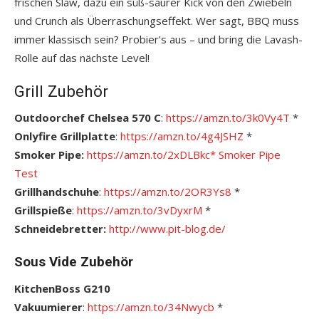
frischen Slaw, dazu ein süß-saurer Kick von den Zwiebeln
und Crunch als Überraschungseffekt. Wer sagt, BBQ muss
immer klassisch sein? Probier’s aus – und bring die Lavash-
Rolle auf das nächste Level!
Grill Zubehör
Outdoorchef Chelsea 570 C
:
https://amzn.to/3k0Vy4T
*
Onlyfire Grillplatte
:
https://amzn.to/4g4JSHZ
*
Smoker Pipe:
https://amzn.to/2xDLBkc*
S
moker Pipe
Test
Grillhandschuhe
:
https://amzn.to/2OR3Ys8
*
Grillspieße
:
https://amzn.to/3vDyxrM
*
Schneidebretter:
http://www.pit-blog.de/
Sous Vide Zubehör
KitchenBoss G210
Vakuumierer
:
https://amzn.to/34Nwycb
*