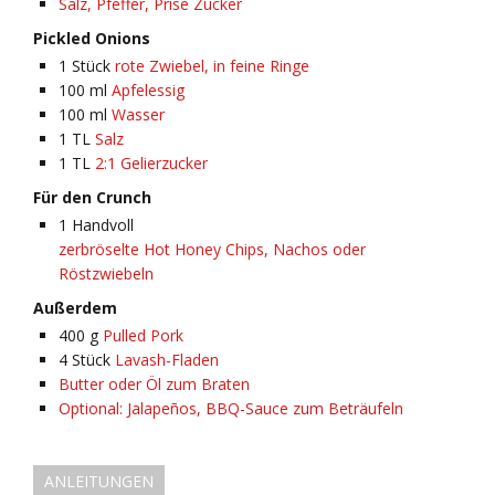
Salz, Pfeffer, Prise Zucker
Pickled Onions
1
Stück
rote Zwiebel, in feine Ringe
100
ml
Apfelessig
100
ml
Wasser
1
TL
Salz
1
TL
2:1 Gelierzucker
Für den Crunch
1
Handvoll
zerbröselte Hot Honey Chips, Nachos oder
Röstzwiebeln
Außerdem
400
g
Pulled Pork
4
Stück
Lavash-Fladen
Butter oder Öl zum Braten
Optional: Jalapeños, BBQ-Sauce zum Beträufeln
ANLEITUNGEN