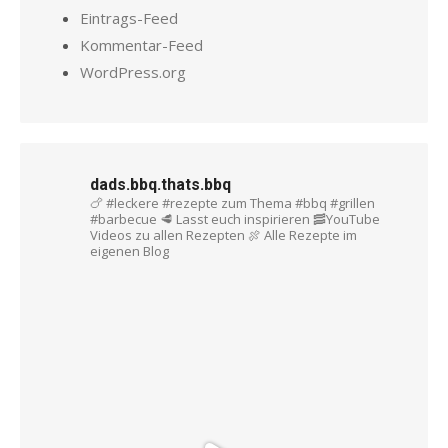
Eintrags-Feed
Kommentar-Feed
WordPress.org
dads.bbq.thats.bbq
🍗 #leckere #rezepte zum Thema #bbq #grillen
#barbecue
🥩 Lasst euch inspirieren
🥓YouTube
Videos zu allen Rezepten
🍖 Alle Rezepte im
eigenen Blog