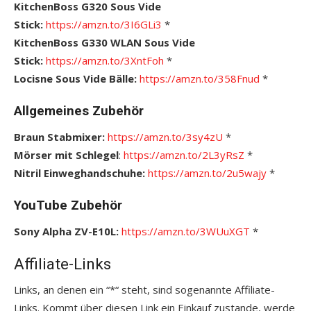
KitchenBoss G320 Sous Vide
Stick:
https://amzn.to/3I6GLi3
*
KitchenBoss G330 WLAN Sous Vide
Stick:
https://amzn.to/3XntFoh
*
Locisne Sous Vide Bälle:
https://amzn.to/358Fnud
*
Allgemeines Zubehör
Braun Stabmixer:
https://amzn.to/3sy4zU
*
Mörser mit Schlegel
:
https://amzn.to/2L3yRsZ
*
Nitril Einweghandschuhe:
https://amzn.to/2u5wajy
*
YouTube Zubehör
Sony Alpha ZV-E10L:
https://amzn.to/3WUuXGT
*
Affiliate-Links
Links, an denen ein “*“ steht, sind sogenannte Affiliate-
Links. Kommt über diesen Link ein Einkauf zustande, werde