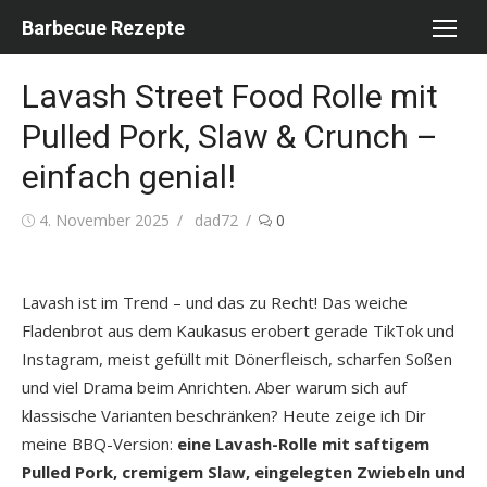
Skip
Barbecue Rezepte
to
content
Lavash Street Food Rolle mit
Pulled Pork, Slaw & Crunch –
einfach genial!
Posted
Author
4. November 2025
dad72
0
on
Lavash ist im Trend – und das zu Recht! Das weiche
Fladenbrot aus dem Kaukasus erobert gerade TikTok und
Instagram, meist gefüllt mit Dönerfleisch, scharfen Soßen
und viel Drama beim Anrichten. Aber warum sich auf
klassische Varianten beschränken? Heute zeige ich Dir
meine BBQ-Version:
eine Lavash-Rolle mit saftigem
Pulled Pork, cremigem Slaw, eingelegten Zwiebeln und