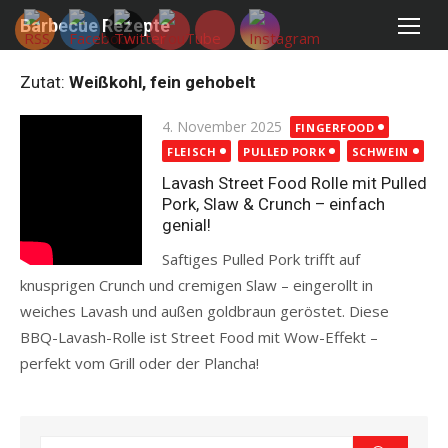
Skip
Barbecue Rezepte
to
content
Zutat:
Weißkohl, fein gehobelt
Posted
4. November 2025
FINGERFOOD
on
FLEISCH
PULLED PORK
SCHWEIN
Lavash Street Food Rolle mit Pulled
Pork, Slaw & Crunch – einfach
genial!
Saftiges Pulled Pork trifft auf
knusprigen Crunch und cremigen Slaw – eingerollt in
weiches Lavash und außen goldbraun geröstet. Diese
BBQ-Lavash-Rolle ist Street Food mit Wow-Effekt –
perfekt vom Grill oder der Plancha!
Read more