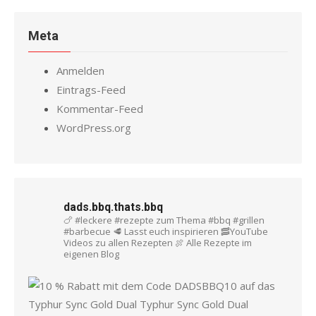
Meta
Anmelden
Eintrags-Feed
Kommentar-Feed
WordPress.org
dads.bbq.thats.bbq
🍗 #leckere #rezepte zum Thema #bbq #grillen
#barbecue
🥩 Lasst euch inspirieren
🥓YouTube
Videos zu allen Rezepten
🍖 Alle Rezepte im
eigenen Blog