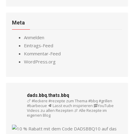
Meta
Anmelden
Eintrags-Feed
Kommentar-Feed
WordPress.org
dads.bbq.thats.bbq
🍗 #leckere #rezepte zum Thema #bbq #grillen
#barbecue
🥩 Lasst euch inspirieren
🥓YouTube
Videos zu allen Rezepten
🍖 Alle Rezepte im
eigenen Blog