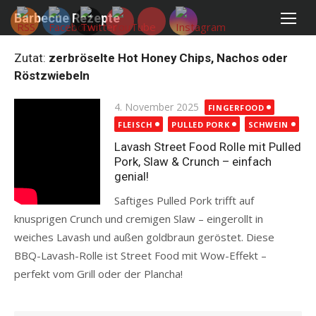
Skip
Barbecue Rezepte
to
content
Zutat:
zerbröselte Hot Honey Chips, Nachos oder
Röstzwiebeln
Posted
4. November 2025
FINGERFOOD
on
FLEISCH
PULLED PORK
SCHWEIN
Lavash Street Food Rolle mit Pulled
Pork, Slaw & Crunch – einfach
genial!
Saftiges Pulled Pork trifft auf
knusprigen Crunch und cremigen Slaw – eingerollt in
weiches Lavash und außen goldbraun geröstet. Diese
BBQ-Lavash-Rolle ist Street Food mit Wow-Effekt –
perfekt vom Grill oder der Plancha!
Read more