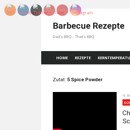
Skip
to
Barbecue Rezepte
content
Dad's BBQ – That's BBQ
HOME
REZEPTE
KERNTEMPERAT
Zutat:
5 Spice Powder
Pos
4. 
on
SC
Ch
Sc