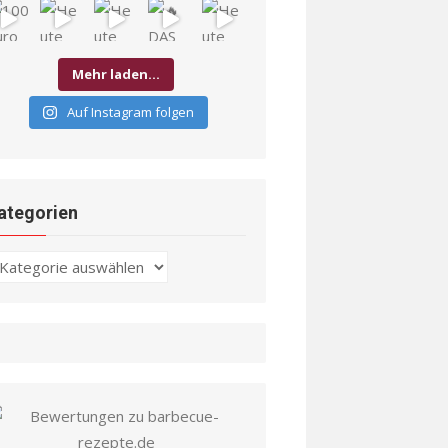
Mehr laden…
Auf Instagram folgen
ategorien
ategorien