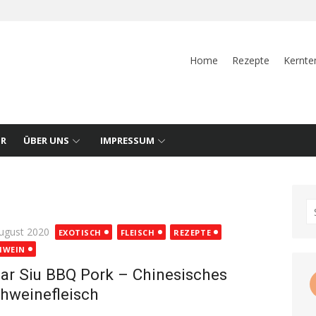
Home
Rezepte
Kernte
UR
ÜBER UNS
IMPRESSUM
S
fo
ted
August 2020
EXOTISCH
FLEISCH
REZEPTE
HWEIN
ar Siu BBQ Pork – Chinesisches
hweinefleisch