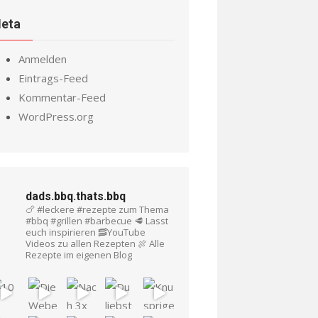
eta
Anmelden
Eintrags-Feed
Kommentar-Feed
WordPress.org
dads.bbq.thats.bbq
🍗 #leckere #rezepte zum Thema
#bbq #grillen #barbecue
🥩 Lasst
euch inspirieren
🥓YouTube
Videos zu allen Rezepten
🍖 Alle
Rezepte im eigenen Blog