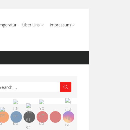
mperatur
Über Uns
Impressum
earch
Search
r: