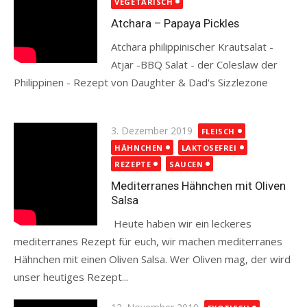
VEGETARISCH
Atchara – Papaya Pickles
Atchara philippinischer Krautsalat -
Atjar -BBQ Salat - der Coleslaw der
Philippinen - Rezept von Daughter & Dad's Sizzlezone
Read more
Posted
3. Dezember 2019
FLEISCH
on
HÄHNCHEN
LAKTOSEFREI
REZEPTE
SAUCEN
Mediterranes Hähnchen mit Oliven
Salsa
Heute haben wir ein leckeres
mediterranes Rezept für euch, wir machen mediterranes
Hähnchen mit einen Oliven Salsa. Wer Oliven mag, der wird
unser heutiges Rezept...
Read more
Posted