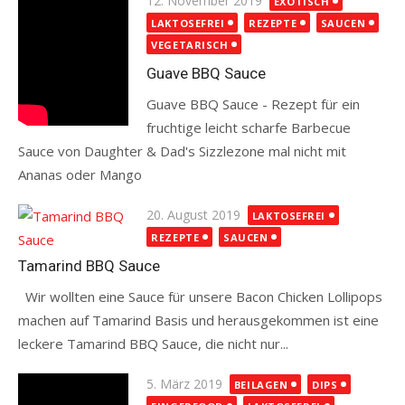
12. November 2019
EXOTISCH
on
LAKTOSEFREI
REZEPTE
SAUCEN
VEGETARISCH
Guave BBQ Sauce
Guave BBQ Sauce - Rezept für ein
fruchtige leicht scharfe Barbecue
Sauce von Daughter & Dad's Sizzlezone mal nicht mit
Ananas oder Mango
Read more
Posted
20. August 2019
LAKTOSEFREI
on
REZEPTE
SAUCEN
Tamarind BBQ Sauce
Wir wollten eine Sauce für unsere Bacon Chicken Lollipops
machen auf Tamarind Basis und herausgekommen ist eine
leckere Tamarind BBQ Sauce, die nicht nur...
Read more
Posted
5. März 2019
BEILAGEN
DIPS
on