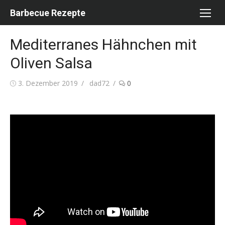
Skip
Barbecue Rezepte
to
content
Mediterranes Hähnchen mit
Oliven Salsa
Posted
Author
3. Dezember 2019
dad72
0
on