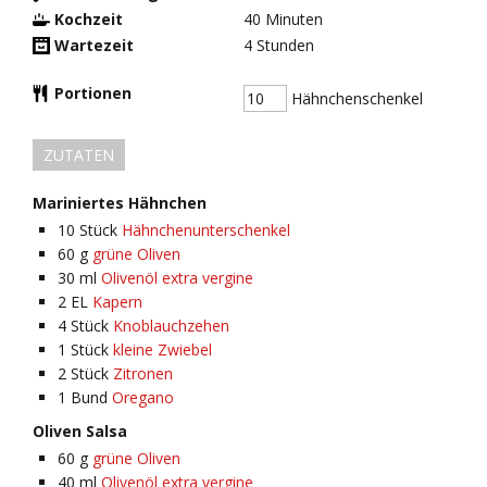
Kochzeit
40
Minuten
Wartezeit
4
Stunden
Portionen
Hähnchenschenkel
ZUTATEN
Mariniertes Hähnchen
10
Stück
Hähnchenunterschenkel
60
g
grüne Oliven
30
ml
Olivenöl extra vergine
2
EL
Kapern
4
Stück
Knoblauchzehen
1
Stück
kleine Zwiebel
2
Stück
Zitronen
1
Bund
Oregano
Oliven Salsa
60
g
grüne Oliven
40
ml
Olivenöl extra vergine