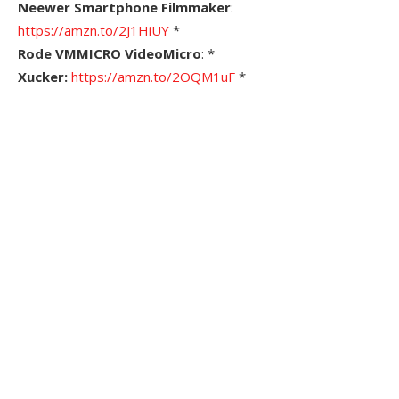
Neewer Smartphone Filmmaker
:
https://amzn.to/2J1HiUY
*
Rode VMMICRO VideoMicro
: *
Xucker:
https://amzn.to/2OQM1uF
*