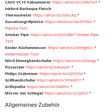
CASO VC10 Vakuumierer
:
https://amzn.to/2IMV7H3
*
Inkbird Barbeque Fleisch
Thermometer
:
https://amzn.to/2GloL8q
*
Gusseisengrillplatte
:
https://amzn.to/2wUDYWU
*
Plancha Test
Smoker Pipe:
https://amzn.to/2xDLBkc*
Smoker Pipe
Test
Kinder-Küchenmesser:
https://amzn.to/2m6ghEU
*
Kindermesser Test
Nitril Einweghandschuhe:
https://amzn.to/2u5wajy
*
Pizzastein
:
https://amzn.to/3ukUQ41
*
Philips Stabmixer:
https://amzn.to/2JX5Z5d
*
Grillhandschuhe
:
https://amzn.to/3KteW57
*
Grillspieße
:
https://amzn.to/2A68Fct
*
Mörser mit Schlegel
:
https://amzn.to/2L3yRsZ
*
Allgemeines-Zubehör