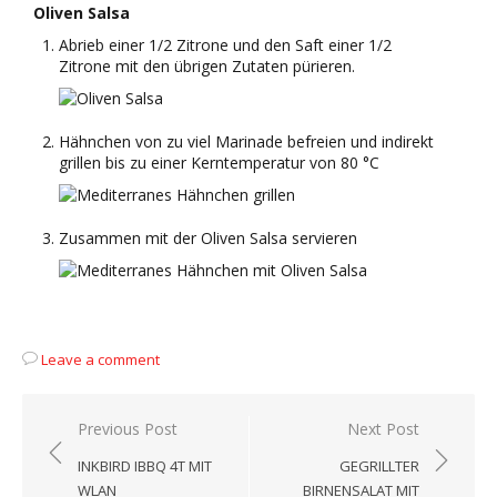
Oliven Salsa
Abrieb einer 1/2 Zitrone und den Saft einer 1/2
Zitrone mit den übrigen Zutaten pürieren.
Hähnchen von zu viel Marinade befreien und indirekt
grillen bis zu einer Kerntemperatur von 80 °C
Zusammen mit der Oliven Salsa servieren
Leave a comment
Beitragsnavigation
Previous Post
Next Post
INKBIRD IBBQ 4T MIT
GEGRILLTER
WLAN
BIRNENSALAT MIT