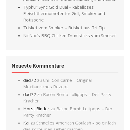
Typhur Sync Gold Dual – kabelloses
Fleischthermometer für Grill, Smoker und
Rotisserie
Trisket vom Smoker – Brisket aus Tri Tip
NicNac’s BBQ Chicken Drumsticks vom Smoker
Neueste Kommentare
dad72
zu
Chili Con Carne – Original
Mexikanisches Rezept
dad72
zu
Bacon Bomb Lollipops – Der Party
Kracher
Horst Binder
zu
Bacon Bomb Lollipops – Der
Party Kracher
Kai
zu
Schnelles American Goulash – so einfach
das sollte man selber machen