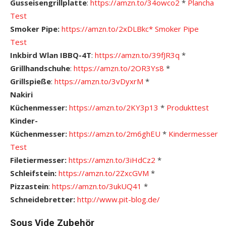
Gusseisengrillplatte
:
https://amzn.to/34owco2
*
Plancha
Test
Smoker Pipe:
https://amzn.to/2xDLBkc*
S
moker Pipe
Test
Inkbird Wlan IBBQ-4T
:
https://amzn.to/39fJR3q
*
Grillhandschuhe
:
https://amzn.to/2OR3Ys8
*
Grillspieße
:
https://amzn.to/3vDyxrM
*
Nakiri
Küchenmesser:
https://amzn.to/2KY3p13
*
Pro
dukttest
Kinder-
Küchenmesser:
https://amzn.to/2m6ghEU
*
Kindermesser
Test
Filetiermesser:
https://amzn.to/3iHdCz2
*
Schleifstein:
https://amzn.to/2ZxcGVM
*
Pizzastein
:
https://amzn.to/3ukUQ41
*
Schneidebretter:
http://www.pit-blog.de/
Sous Vide Zubehör