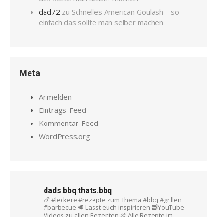
dad72
zu
Schnelles American Goulash – so
einfach das sollte man selber machen
Meta
Anmelden
Eintrags-Feed
Kommentar-Feed
WordPress.org
dads.bbq.thats.bbq
🍗 #leckere #rezepte zum Thema #bbq #grillen
#barbecue
🥩 Lasst euch inspirieren
🥓YouTube
Videos zu allen Rezepten
🍖 Alle Rezepte im