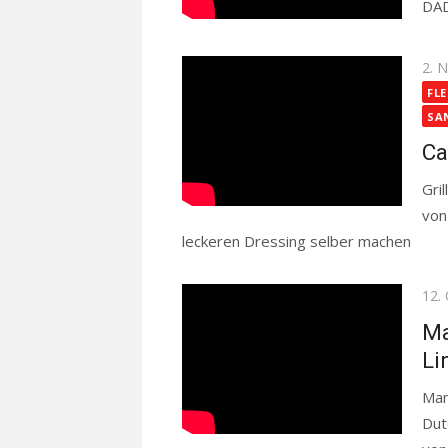
DA
Pos
2. 
on
FLE
SA
Ca
Gri
von
leckeren Dressing selber machen
Rea
Pos
12.
on
Ma
Li
Mam
Dut