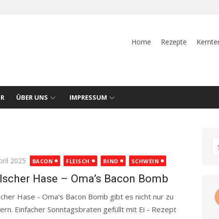
Home
Rezepte
Kernte
UR
ÜBER UNS
IMPRESSUM
S
fo
ted
pril 2025
BACON
FLEISCH
RIND
SCHWEIN
lscher Hase – Oma’s Bacon Bomb
scher Hase - Oma's Bacon Bomb gibt es nicht nur zu
ern. Einfacher Sonntagsbraten gefüllt mit Ei - Rezept