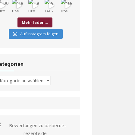
Mehr laden…
Auf Instagram folgen
ategorien
ategorien