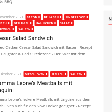
Ds BBQ
Read more
ted
November 2021
BACON
BEILAGEN
FINGERFOOD
N
ISCH
GEFLÜGEL
HÄHNCHEN
SALAT
NDWICH
SAUCEN
esar Salad Sandwich
lled Chicken Caesar Salad Sandwich mit Bacon - Rezept
 Daughter & Dad's Sizzlezone - Der Salat mit dem
d more
ted
 Oktober 2021
DUTCH OVEN
FLEISCH
SAUCEN
mma Leone’s Meatballs mit
nguini
ma Leone's leckere Meatballs mit Linguine aus dem
ch Oven auch für den Slow Cooker geeignet - Rezept