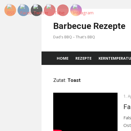
Skip
to
Barbecue Rezepte
content
Dad's BBQ – That's BBQ
HOME
REZEPTE
KERNTEMPERAT
Zutat:
Toast
Pos
1. A
on
Fa
Fal
Ost