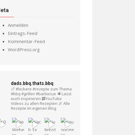
eta
Anmelden
Eintrags-Feed
Kommentar-Feed
WordPress.org
dads.bbq.thats.bbq
🍗 #leckere #rezepte zum Thema
#bbq #grillen #barbecue
🥩 Lasst
euch inspirieren
🥓YouTube
Videos zu allen Rezepten
🍖 Alle
Rezepte im eigenen Blog