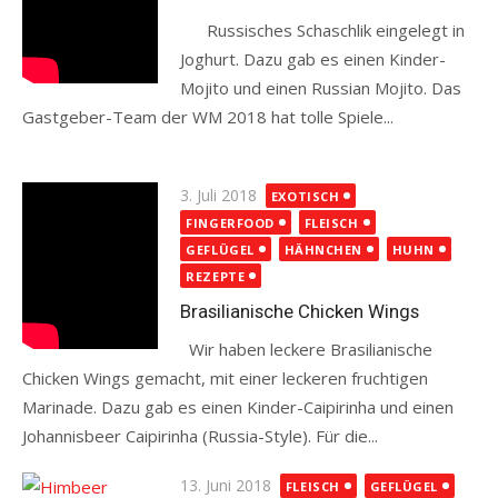
Russisches Schaschlik eingelegt in
Joghurt. Dazu gab es einen Kinder-
Mojito und einen Russian Mojito. Das
Gastgeber-Team der WM 2018 hat tolle Spiele...
Read more
Posted
3. Juli 2018
EXOTISCH
on
FINGERFOOD
FLEISCH
GEFLÜGEL
HÄHNCHEN
HUHN
REZEPTE
Brasilianische Chicken Wings
Wir haben leckere Brasilianische
Chicken Wings gemacht, mit einer leckeren fruchtigen
Marinade. Dazu gab es einen Kinder-Caipirinha und einen
Johannisbeer Caipirinha (Russia-Style). Für die...
Read more
Posted
13. Juni 2018
FLEISCH
GEFLÜGEL