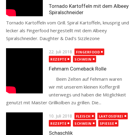
Tornado Kartoffeln mit dem Albeey
Spiralschneider
Tornado Kartoffeln vom Grill. Spiral Kartoffeln, knusprig und
lecker als Fingerfood hergestellt mit dem Albeey
Spiralschneider. Daughter & Dad's Sizzlezone
Read more
Posted
22. Juli 2018
FINGERFOOD
on
REZEPTE
SCHWEIN
Fehmarn Comeback Rolle
Beim Zelten auf Fehmarn waren
wir mit unserem kleinen Koffergrill
unterwegs und haben die Möglichkeit
genutzt mit Maister Grillkolben zu grillen. Die...
Read more
Posted
10. Juli 2018
FLEISCH
LAKTOSEFREI
on
REZEPTE
SCHWEIN
SPIESSE
Schaschlik