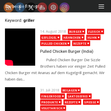
Skip
Barbecue Rezepte
to
content
Keyword:
griller
Posted
14. August 2018
BURGER
FLEISCH
on
GEFLÜGEL
HÄHNCHEN
HUHN
PULLED CHICKEN
REZEPTE
Pulled Chicken Burger (India)
Pulled Chicken Burger Die Sizzle
Brothers haben vor einiger Zeit Pulled
Chicken Burger mit Ananas auf dem Kugelgrill gemacht. Wir
haben das...
Read more
Posted
31. Juli 2018
BEILAGEN
on
FINGERFOOD
LAKTOSEFREI
PRODUKTE
REZEPTE
SPIESSE
VEGETARISCH