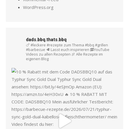
WordPress.org
dads.bbq.thats.bbq
🍗 #leckere #rezepte zum Thema #bbq #grillen
#barbecue
🥩 Lasst euch inspirieren
🥓YouTube
Videos zu allen Rezepten
🍖 Alle Rezepte im
eigenen Blog