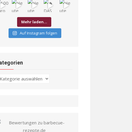
Mehr laden…
Auf Instagram folgen
ategorien
ategorien