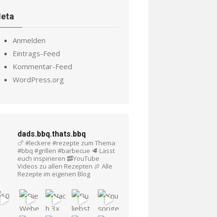
eta
Anmelden
Eintrags-Feed
Kommentar-Feed
WordPress.org
dads.bbq.thats.bbq
🍗 #leckere #rezepte zum Thema
#bbq #grillen #barbecue
🥩 Lasst
euch inspirieren
🥓YouTube
Videos zu allen Rezepten
🍖 Alle
Rezepte im eigenen Blog