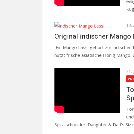
ein
Kug
Pos
13.
on
Original indischer Mango 
Ein Mango Lassi gehört zur indische
nutzt frische asiatische Honig Mango. 
Pos
31. 
on
PR
To
Sp
Tor
und
Spiralschneider. Daughter & Dad's Siz