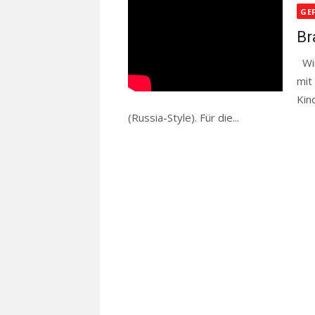
on
GE
Br
Wir
mit
Kin
(Russia-Style). Für die...
Read more