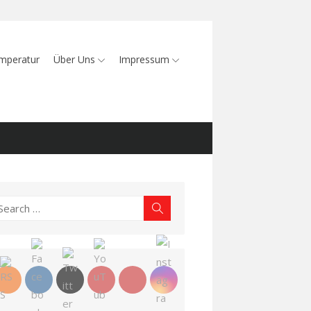
mperatur
Über Uns
Impressum
earch
Search
r: