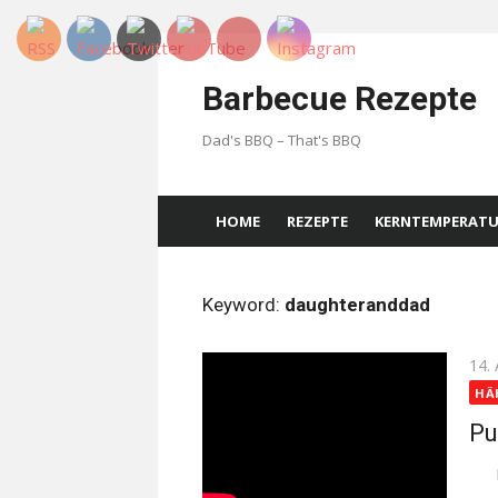
Skip
to
Barbecue Rezepte
content
Dad's BBQ – That's BBQ
HOME
REZEPTE
KERNTEMPERAT
Keyword:
daughteranddad
Pos
14.
on
HÄ
Pu
Pul