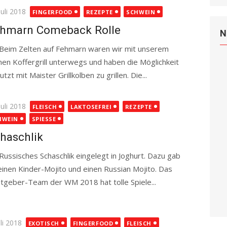
ted
Juli 2018
FINGERFOOD
REZEPTE
SCHWEIN
hmarn Comeback Rolle
N
m Zelten auf Fehmarn waren wir mit unserem
inen Koffergrill unterwegs und haben die Möglichkeit
tzt mit Maister Grillkolben zu grillen. Die...
Read more
ted
Juli 2018
FLEISCH
LAKTOSEFREI
REZEPTE
HWEIN
SPIESSE
haschlik
sisches Schaschlik eingelegt in Joghurt. Dazu gab
einen Kinder-Mojito und einen Russian Mojito. Das
tgeber-Team der WM 2018 hat tolle Spiele...
ted
uli 2018
EXOTISCH
FINGERFOOD
FLEISCH