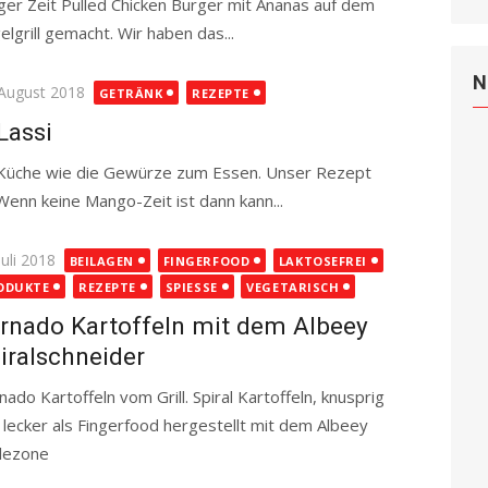
iger Zeit Pulled Chicken Burger mit Ananas auf dem
elgrill gemacht. Wir haben das...
Read more
N
ted
 August 2018
GETRÄNK
REZEPTE
Lassi
n Küche wie die Gewürze zum Essen. Unser Rezept
Wenn keine Mango-Zeit ist dann kann...
Read more
ted
Juli 2018
BEILAGEN
FINGERFOOD
LAKTOSEFREI
ODUKTE
REZEPTE
SPIESSE
VEGETARISCH
rnado Kartoffeln mit dem Albeey
iralschneider
nado Kartoffeln vom Grill. Spiral Kartoffeln, knusprig
 lecker als Fingerfood hergestellt mit dem Albeey
zlezone
Read more