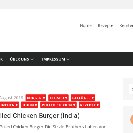
Home
Rezepte
Kernte
UR
ÜBER UNS
IMPRESSUM
S
fo
ted
 August 2018
BURGER
FLEISCH
GEFLÜGEL
HNCHEN
HUHN
PULLED CHICKEN
REZEPTE
lled Chicken Burger (India)
led Chicken Burger Die Sizzle Brothers haben vor