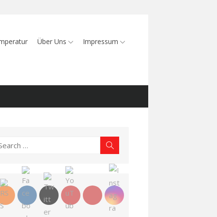
mperatur
Über Uns
Impressum
earch
Search
r: