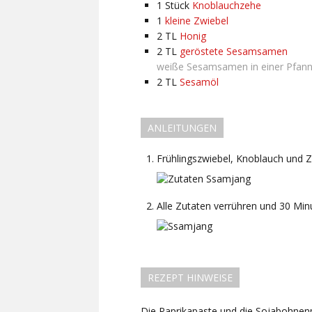
1
Stück
Knoblauchzehe
1
kleine Zwiebel
2
TL
Honig
2
TL
geröstete Sesamsamen
weiße Sesamsamen in einer Pfann
2
TL
Sesamöl
ANLEITUNGEN
Frühlingszwiebel, Knoblauch und Zw
Alle Zutaten verrühren und 30 Min
REZEPT HINWEISE
Die Paprikapaste und die Sojabohnenp