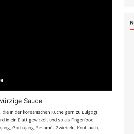
N
würzige Sauce
, die in der koreanischen Küche gern zu Bulgogi
d in ein Blatt gewickelt und so als Fingerfood
ang, Gochujang, Sesamöl, Zwiebeln, Knoblauch,