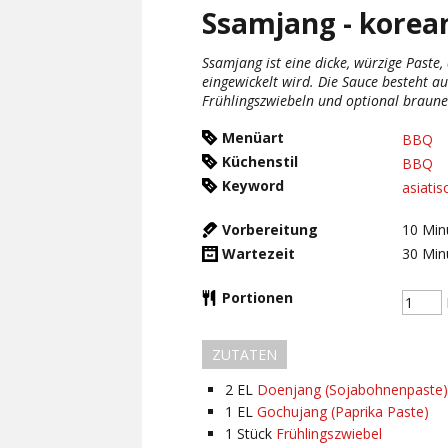
Ssamjang - korea
Ssamjang ist eine dicke, würzige Paste,
eingewickelt wird. Die Sauce besteht a
Frühlingszwiebeln und optional braun
Menüart
BBQ
Küchenstil
BBQ
Keyword
asiatis
Vorbereitung
10
Min
Wartezeit
30
Min
Portionen
ZUTATEN
2
EL
Doenjang (Sojabohnenpaste)
1
EL
Gochujang (Paprika Paste)
1
Stück
Frühlingszwiebel