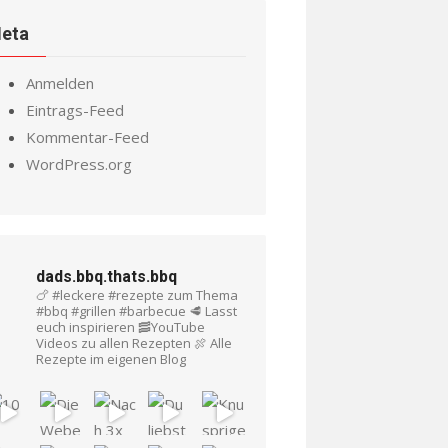
eta
Anmelden
Eintrags-Feed
Kommentar-Feed
WordPress.org
dads.bbq.thats.bbq
🍗 #leckere #rezepte zum Thema
#bbq #grillen #barbecue
🥩 Lasst
euch inspirieren
🥓YouTube
Videos zu allen Rezepten
🍖 Alle
Rezepte im eigenen Blog