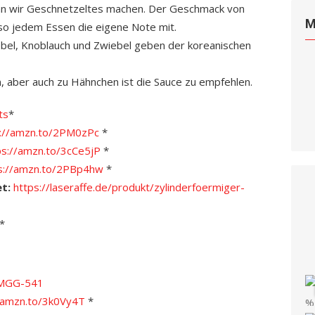
enn wir Geschnetzeltes machen. Der Geschmack von
M
 so jedem Essen die eigene Note mit.
ebel, Knoblauch und Zwiebel geben der koreanischen
 aber auch zu Hähnchen ist die Sauce zu empfehlen.
ts
*
s://amzn.to/2PM0zPc
*
ps://amzn.to/3cCe5jP
*
s://amzn.to/2PBp4hw
*
et:
https://laseraffe.de/produkt/zylinderfoermiger-
*
l MGG-541
/amzn.to/3k0Vy4T
*