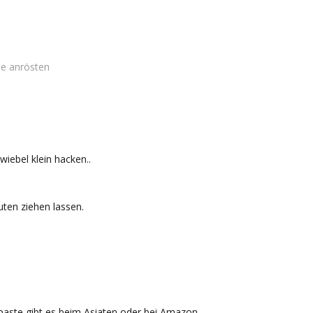
e anrösten
iebel klein hacken..
uten ziehen lassen.
aste gibt es beim Asiaten oder bei Amazon.