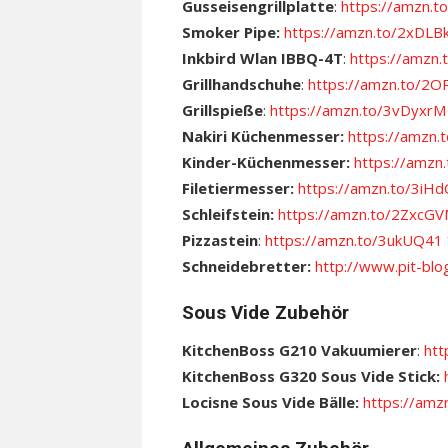
Gusseisengrillplatte
:
https://amzn.
Smoker Pipe:
https://amzn.to/2xDLB
Inkbird Wlan IBBQ-4T
:
https://amzn.
Grillhandschuhe
:
https://amzn.to/2
Grillspieße
:
https://amzn.to/3vDyxrM
Nakiri Küchenmesser:
https://amzn
Kinder-Küchenmesser:
https://amz
Filetiermesser:
https://amzn.to/3iHd
Schleifstein:
https://amzn.to/2ZxcG
Pizzastein
:
https://amzn.to/3ukUQ41
Schneidebretter:
http://www.pit-blo
Sous Vide Zubehör
KitchenBoss G210 Vakuumierer
:
htt
KitchenBoss G320 Sous Vide Stick:
Locisne Sous Vide Bälle:
https://amz