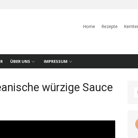
Home
Rezepte
Kernte
UR
ÜBER UNS
IMPRESSUM
anische würzige Sauce
S
fo