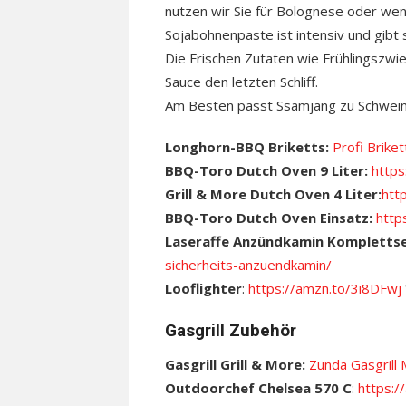
nutzen wir Sie für Bolognese oder w
Sojabohnenpaste ist intensiv und gibt
Die Frischen Zutaten wie Frühlingszwi
Sauce den letzten Schliff.
Am Besten passt Ssamjang zu Schwein,
Longhorn-BBQ Briketts:
Profi Briket
BBQ-Toro Dutch Oven 9 Liter:
http
Grill & More Dutch Oven 4 Liter:
htt
BBQ-Toro Dutch Oven Einsatz:
http
Laseraffe Anzündkamin Kompletts
sicherheits-anzuendkamin/
Looflighter
:
https://amzn.to/3i8DFwj
Gasgrill Zubehör
Gasgrill Grill & More:
Zunda Gasgril
Outdoorchef Chelsea 570 C
:
https:/