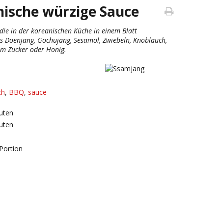
nische würzige Sauce
 die in der koreanischen Küche in einem Blatt
us Doenjang, Gochujang, Sesamöl, Zwiebeln, Knoblauch,
em Zucker oder Honig.
ch
,
BBQ
,
sauce
uten
uten
Portion