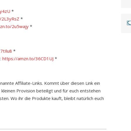
sy4zU
*
o/2L3yRsZ
*
zn.to/2u5wajy
*
7tIlu8
*
t
:
https://amzn.to/36CD1UJ
*
enannte Affiliate-Links. Kommt über diesen Link ein
 kleinen Provision beteiligt und für euch entstehen
ten. Wo ihr die Produkte kauft, bleibt natürlich euch