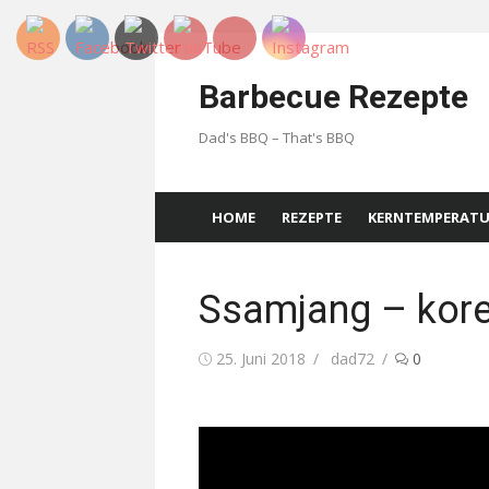
Skip
to
Barbecue Rezepte
content
Dad's BBQ – That's BBQ
HOME
REZEPTE
KERNTEMPERAT
Ssamjang – kore
Posted
Author
25. Juni 2018
dad72
0
on