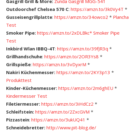
Gasgrill Grill & More:
Zunda Gasgrill MGG-541
Outdoorchef Chelsea 570 C
:
https://amzn.to/3k0Vy4T
*
Gusseisengrillplatte
:
https://amzn.to/34owco2
*
Plancha
Test
Smoker Pipe:
https://amzn.to/2xDLBkc*
Smoker Pipe
Test
Inkbird Wlan IBBQ-4T
:
https://amzn.to/39fJR3q
*
Grillhandschuhe
:
https://amzn.to/2OR3Ys8
*
Grillspieße
:
https://amzn.to/3vDyxrM
*
Nakiri Küchenmesser:
https://amzn.to/2KY3p13
*
Produkttest
Kinder-Küchenmesser:
https://amzn.to/2m6ghEU
*
Kindermesser Test
Filetiermesser:
https://amzn.to/3iHdCz2
*
Schleifstein:
https://amzn.to/2ZxcGVM
*
Pizzastein
:
https://amzn.to/3ukUQ41
*
Schneidebretter:
http://www.pit-blog.de/