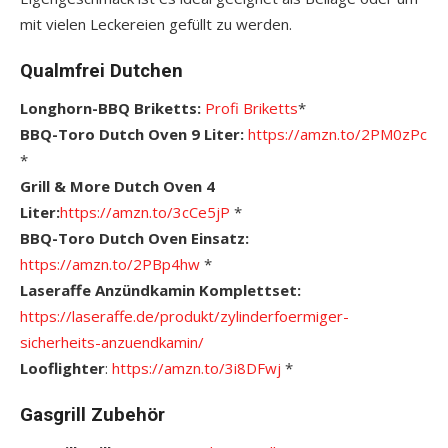
mit vielen Leckereien gefüllt zu werden.
Qualmfrei Dutchen
Longhorn-BBQ Briketts:
Profi Briketts
*
BBQ-Toro Dutch Oven 9 Liter:
https://amzn.to/2PM0zPc
*
Grill & More Dutch Oven 4
Liter:
https://amzn.to/3cCe5jP
*
BBQ-Toro Dutch Oven Einsatz:
https://amzn.to/2PBp4hw
*
Laseraffe Anzündkamin Komplettset:
https://laseraffe.de/produkt/zylinderfoermiger-
sicherheits-anzuendkamin/
Looflighter
:
https://amzn.to/3i8DFwj
*
Gasgrill Zubehör