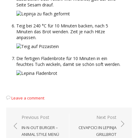
Seite Sesam drauf.
Teig bei 240 °C für 10 Minuten backen, nach 5
Minuten das Brot wenden. Zeit je nach Hitze
anpassen.
Die fertigen Fladenbrote für 10 Minuten in ein
feuchtes Tuch wickeln, damit sie schön soft werden.
Leave a comment
Beitragsnavigation
Previous Post
Next Post
IN-N-OUT BURGER –
CEVAPCICI IN LEPINJA
ANIMAL STYLE MENÜ
GRILLBROT