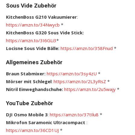
Sous Vide Zubehör
KitchenBoss G210 Vakuumierer
:
https://amzn.to/34Nwycb
*
KitchenBoss G320 Sous Vide Stick:
https://amzn.to/3I6GLi3
*
Locisne Sous Vide Bälle:
https://amzn.to/358Fnud
*
Allgemeines Zubehör
Braun Stabmixer:
https://amzn.to/3sy4zU
*
Mörser mit Schlegel
:
https://amzn.to/2L3yRsZ
*
Nitril Einweghandschuhe:
https://amzn.to/2u5wajy
*
YouTube Zubehör
DJI Osmo Mobile 3
:
https://amzn.to/37tIlu8
*
Mikrofon Saramonic Ultracompact
:
https://amzn.to/36CD1UJ
*