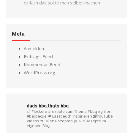
einfach das sollte man selber machen
Meta
Anmelden
Eintrags-Feed
Kommentar-Feed
WordPress.org
dads.bbq.thats.bbq
🍗 #leckere #rezepte zum Thema #bbq #grillen
#barbecue
🥩 Lasst euch inspirieren
🥓YouTube
Videos zu allen Rezepten
🍖 Alle Rezepte im
eigenen Blog