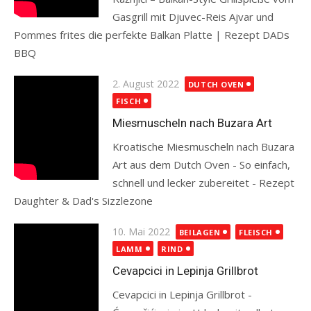
Gasgrill mit Djuvec-Reis Ajvar und
Pommes frites die perfekte Balkan Platte | Rezept DADs
BBQ
Read more
Posted
2. August 2022
DUTCH OVEN
on
FISCH
Miesmuscheln nach Buzara Art
Kroatische Miesmuscheln nach Buzara
Art aus dem Dutch Oven - So einfach,
schnell und lecker zubereitet - Rezept
Daughter & Dad's Sizzlezone
Read more
Posted
10. Mai 2022
BEILAGEN
FLEISCH
on
LAMM
RIND
Cevapcici in Lepinja Grillbrot
Cevapcici in Lepinja Grillbrot -