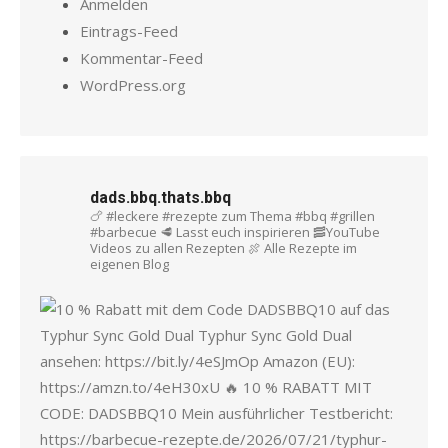
Anmelden
Eintrags-Feed
Kommentar-Feed
WordPress.org
dads.bbq.thats.bbq
🍗 #leckere #rezepte zum Thema #bbq #grillen
#barbecue
🥩 Lasst euch inspirieren
🥓YouTube
Videos zu allen Rezepten
🍖 Alle Rezepte im
eigenen Blog