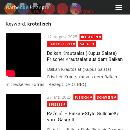
Skip
Barbecue Rezepte
to
content
Keyword:
krotatisch
Posted
12. August 2025
BEILAGEN
on
LAKTOSEFREI
SALAT
Balkan Krautsalat (Kupus Salata) –
Frischer Krautsalat aus dem Balkan
Balkan Krautsalat (Kupus Salata) –
Frischer Krautsalat aus dem Balkan
mit leckeren Extras - Rezept DADs BBQ
Read more
Posted
27. Mai 2025
FLEISCH
SCHWEIN
on
SPIESSE
Ražnjići – Balkan-Style Grillspieße
vom Gasgrill
Ražnjići – Balkan-Style Grillspieße vom