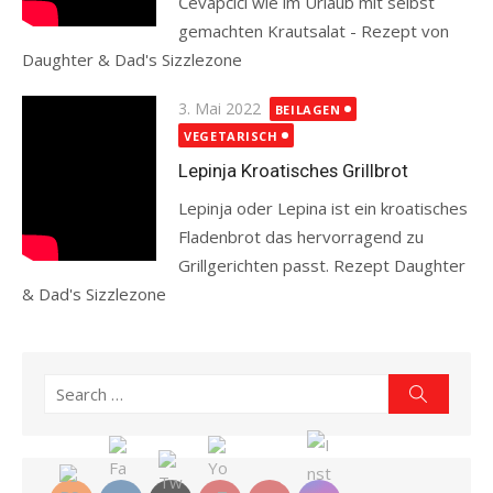
Ćevapčići wie im Urlaub mit selbst
gemachten Krautsalat - Rezept von
Daughter & Dad's Sizzlezone
Read more
Posted
3. Mai 2022
BEILAGEN
on
VEGETARISCH
Lepinja Kroatisches Grillbrot
Lepinja oder Lepina ist ein kroatisches
Fladenbrot das hervorragend zu
Grillgerichten passt. Rezept Daughter
& Dad's Sizzlezone
Read more
Search
Search
for: