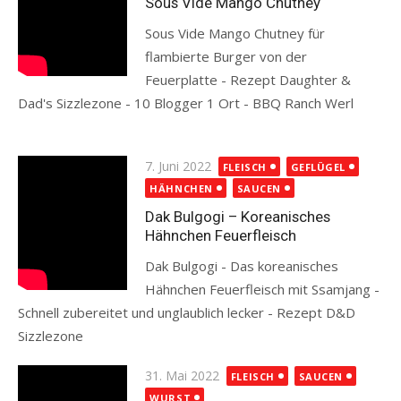
Sous Vide Mango Chutney
Sous Vide Mango Chutney für
flambierte Burger von der
Feuerplatte - Rezept Daughter &
Dad's Sizzlezone - 10 Blogger 1 Ort - BBQ Ranch Werl
Read more
Posted
7. Juni 2022
FLEISCH
GEFLÜGEL
on
HÄHNCHEN
SAUCEN
Dak Bulgogi – Koreanisches
Hähnchen Feuerfleisch
Dak Bulgogi - Das koreanisches
Hähnchen Feuerfleisch mit Ssamjang -
Schnell zubereitet und unglaublich lecker - Rezept D&D
Sizzlezone
Read more
Posted
31. Mai 2022
FLEISCH
SAUCEN
on
WURST