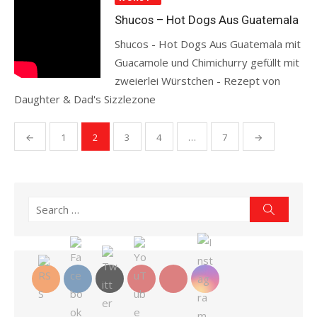
Shucos – Hot Dogs Aus Guatemala
Shucos - Hot Dogs Aus Guatemala mit
Guacamole und Chimichurry gefüllt mit
zweierlei Würstchen - Rezept von
Daughter & Dad's Sizzlezone
Read more
Seitennummerierung
←
1
2
3
4
…
7
→
der
Beiträge
Search
Search
for: