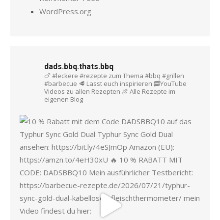
WordPress.org
dads.bbq.thats.bbq
🍗 #leckere #rezepte zum Thema #bbq #grillen
#barbecue
🥩 Lasst euch inspirieren
🥓YouTube
Videos zu allen Rezepten
🍖 Alle Rezepte im
eigenen Blog