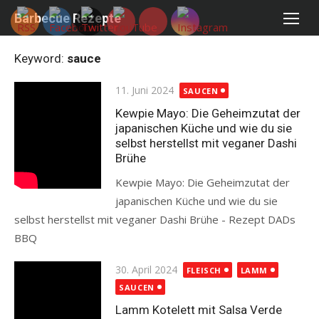
Skip
Barbecue Rezepte
to
content
Keyword:
sauce
Posted
11. Juni 2024
SAUCEN
on
Kewpie Mayo: Die Geheimzutat der
japanischen Küche und wie du sie
selbst herstellst mit veganer Dashi
Brühe
Kewpie Mayo: Die Geheimzutat der
japanischen Küche und wie du sie
selbst herstellst mit veganer Dashi Brühe - Rezept DADs
BBQ
Read more
Posted
30. April 2024
FLEISCH
LAMM
on
SAUCEN
Lamm Kotelett mit Salsa Verde