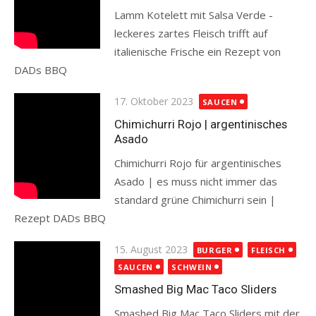
Lamm Kotelett mit Salsa Verde -
leckeres zartes Fleisch trifft auf
italienische Frische ein Rezept von
DADs BBQ
Read more
Posted
17. Oktober 2023
SAUCEN
on
Chimichurri Rojo | argentinisches
Asado
Chimichurri Rojo für argentinisches
Asado | es muss nicht immer das
standard grüne Chimichurri sein |
Rezept DADs BBQ
Read more
Posted
15. August 2023
BURGER
FLEISCH
on
SAUCEN
SCHWEIN
Smashed Big Mac Taco Sliders
Smashed Big Mac Taco Sliders mit der