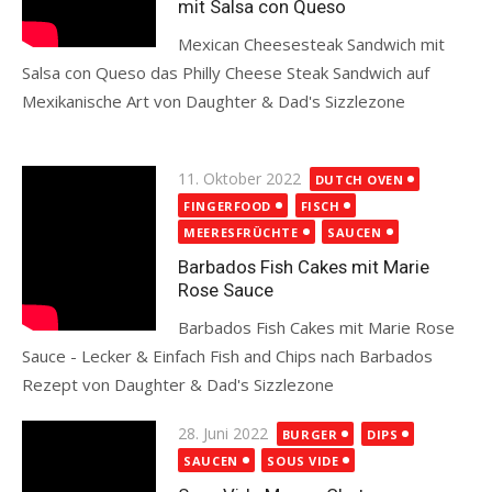
mit Salsa con Queso
Mexican Cheesesteak Sandwich mit
Salsa con Queso das Philly Cheese Steak Sandwich auf
Mexikanische Art von Daughter & Dad's Sizzlezone
Read more
Posted
11. Oktober 2022
DUTCH OVEN
on
FINGERFOOD
FISCH
MEERESFRÜCHTE
SAUCEN
Barbados Fish Cakes mit Marie
Rose Sauce
Barbados Fish Cakes mit Marie Rose
Sauce - Lecker & Einfach Fish and Chips nach Barbados
Rezept von Daughter & Dad's Sizzlezone
Read more
Posted
28. Juni 2022
BURGER
DIPS
on
SAUCEN
SOUS VIDE