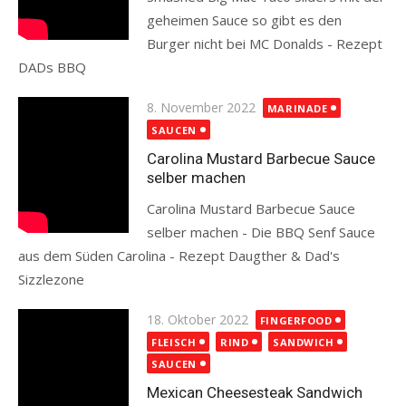
geheimen Sauce so gibt es den
Burger nicht bei MC Donalds - Rezept
DADs BBQ
Read more
Posted
8. November 2022
MARINADE
on
SAUCEN
Carolina Mustard Barbecue Sauce
selber machen
Carolina Mustard Barbecue Sauce
selber machen - Die BBQ Senf Sauce
aus dem Süden Carolina - Rezept Daugther & Dad's
Sizzlezone
Read more
Posted
18. Oktober 2022
FINGERFOOD
on
FLEISCH
RIND
SANDWICH
SAUCEN
Mexican Cheesesteak Sandwich