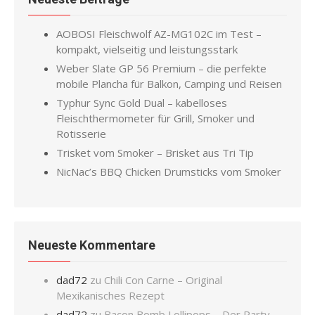
AOBOSI Fleischwolf AZ-MG102C im Test –
kompakt, vielseitig und leistungsstark
Weber Slate GP 56 Premium – die perfekte
mobile Plancha für Balkon, Camping und Reisen
Typhur Sync Gold Dual – kabelloses
Fleischthermometer für Grill, Smoker und
Rotisserie
Trisket vom Smoker – Brisket aus Tri Tip
NicNac’s BBQ Chicken Drumsticks vom Smoker
Neueste Kommentare
dad72
zu
Chili Con Carne – Original
Mexikanisches Rezept
dad72
zu
Bacon Bomb Lollipops – Der Party