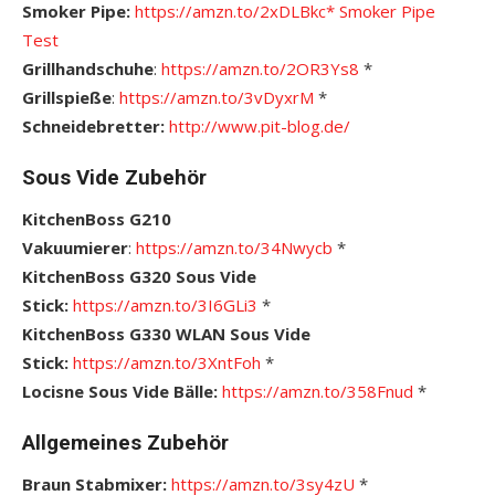
Smoker Pipe:
https://amzn.to/2xDLBkc*
S
moker Pipe
Test
Grillhandschuhe
:
https://amzn.to/2OR3Ys8
*
Grillspieße
:
https://amzn.to/3vDyxrM
*
Schneidebretter:
http://www.pit-blog.de/
Sous Vide Zubehör
KitchenBoss G210
Vakuumierer
:
https://amzn.to/34Nwycb
*
KitchenBoss G320 Sous Vide
Stick:
https://amzn.to/3I6GLi3
*
KitchenBoss G330 WLAN Sous Vide
Stick:
https://amzn.to/3XntFoh
*
Locisne Sous Vide Bälle:
https://amzn.to/358Fnud
*
Allgemeines Zubehör
Braun Stabmixer:
https://amzn.to/3sy4zU
*