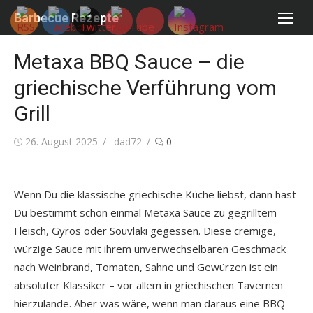
Skip
Barbecue Rezepte
to
content
Metaxa BBQ Sauce – die
griechische Verführung vom
Grill
Posted
Author
26. August 2025
dad72
0
on
Wenn Du die klassische griechische Küche liebst, dann hast
Du bestimmt schon einmal Metaxa Sauce zu gegrilltem
Fleisch, Gyros oder Souvlaki gegessen. Diese cremige,
würzige Sauce mit ihrem unverwechselbaren Geschmack
nach Weinbrand, Tomaten, Sahne und Gewürzen ist ein
absoluter Klassiker – vor allem in griechischen Tavernen
hierzulande. Aber was wäre, wenn man daraus eine BBQ-