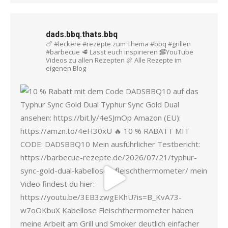
dads.bbq.thats.bbq
🍗 #leckere #rezepte zum Thema #bbq #grillen
#barbecue
🥩 Lasst euch inspirieren
🥓YouTube
Videos zu allen Rezepten
🍖 Alle Rezepte im
eigenen Blog