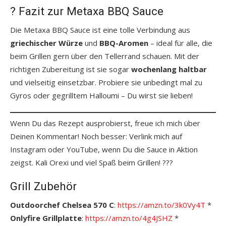
? Fazit zur Metaxa BBQ Sauce
Die Metaxa BBQ Sauce ist eine tolle Verbindung aus
griechischer Würze
und
BBQ-Aromen
– ideal für alle, die
beim Grillen gern über den Tellerrand schauen. Mit der
richtigen Zubereitung ist sie sogar
wochenlang haltbar
und vielseitig einsetzbar. Probiere sie unbedingt mal zu
Gyros oder gegrilltem Halloumi – Du wirst sie lieben!
Wenn Du das Rezept ausprobierst, freue ich mich über
Deinen Kommentar! Noch besser: Verlink mich auf
Instagram oder YouTube, wenn Du die Sauce in Aktion
zeigst. Kali Orexi und viel Spaß beim Grillen! ???
Grill Zubehör
Outdoorchef Chelsea 570 C
:
https://amzn.to/3k0Vy4T
*
Onlyfire Grillplatte
:
https://amzn.to/4g4JSHZ
*