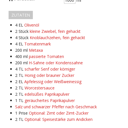
ml
ZUTATEN
4
EL
Olivenöl
2
Stück
kleine Zwiebel, fein gehackt
4
Stück
Knoblauchzehen, fein gehackt
4
EL
Tomatenmark
200
ml
Metaxa
400
ml
passierte Tomaten
200
ml
H-Sahne oder Kondenssahne
4
TL
scharfer Senf oder körniger
2
TL
Honig oder brauner Zucker
2
EL
Apfelessig oder Weißweinessig
2
TL
Worcestersauce
2
TL
edelsüßes Paprikapulver
1
TL
geräuchertes Paprikapulver
Salz und schwarzer Pfeffer nach Geschmack
1
Prise
Optional: Zimt oder Zimt-Zucker
2
TL
Optional: Speisestärke zum Andicken