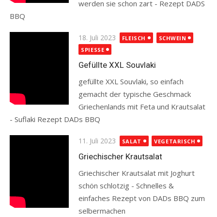
werden sie schon zart - Rezept DADS
BBQ
Read more
Posted
18. Juli 2023
FLEISCH
SCHWEIN
on
SPIESSE
Gefüllte XXL Souvlaki
gefüllte XXL Souvlaki, so einfach
gemacht der typische Geschmack
Griechenlands mit Feta und Krautsalat
- Suflaki Rezept DADs BBQ
Read more
Posted
11. Juli 2023
SALAT
VEGETARISCH
on
Griechischer Krautsalat
Griechischer Krautsalat mit Joghurt
schön schlotzig - Schnelles &
einfaches Rezept von DADs BBQ zum
selbermachen
Read more