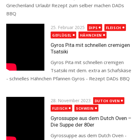
Griechenland Urlaub! Rezept zum selber machen DADs
BBQ
Read more
Posted
25. Februar 2025
DIPS
FLEISCH
on
GEFLÜGEL
HÄHNCHEN
Gyros Pita mit schnellen cremigen
Tsatsiki
Gyros Pita mit schnellen cremigen
Tsatsiki mit dem. extra an Schafskäse
- schnelles Hähnchen Pfannen Gyros - Rezept DADs BBQ
Read more
Posted
28. November 2023
DUTCH OVEN
on
FLEISCH
SCHWEIN
Gyrossuppe aus dem Dutch Oven –
Die Suppe der 80er
Gyrossuppe aus dem Dutch Oven -