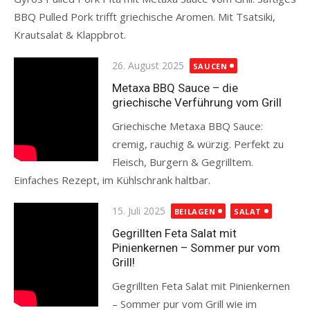
BBQ Pulled Pork trifft griechische Aromen. Mit Tsatsiki,
Krautsalat & Klappbrot.
Read more
Posted
26. August 2025
SAUCEN
on
Metaxa BBQ Sauce – die
griechische Verführung vom Grill
Griechische Metaxa BBQ Sauce:
cremig, rauchig & würzig. Perfekt zu
Fleisch, Burgern & Gegrilltem.
Einfaches Rezept, im Kühlschrank haltbar.
Read more
Posted
15. Juli 2025
BEILAGEN
SALAT
on
Gegrillten Feta Salat mit
Pinienkernen – Sommer pur vom
Grill!
Gegrillten Feta Salat mit Pinienkernen
– Sommer pur vom Grill wie im