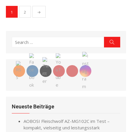
Seitennummerierung
1
2
→
der
Beiträge
Search
Search
for:
Neueste Beiträge
AOBOSI Fleischwolf AZ-MG102C im Test –
kompakt, vielseitig und leistungsstark