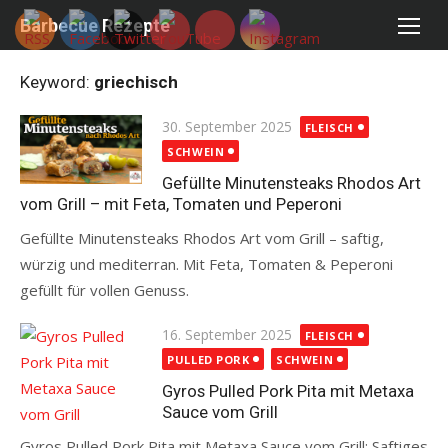
Skip
Barbecue Rezepte
to
content
Keyword:
griechisch
Posted
30. September 2025
FLEISCH
on
SCHWEIN
Gefüllte Minutensteaks Rhodos Art
vom Grill – mit Feta, Tomaten und Peperoni
Gefüllte Minutensteaks Rhodos Art vom Grill – saftig,
würzig und mediterran. Mit Feta, Tomaten & Peperoni
gefüllt für vollen Genuss.
Read more
Posted
16. September 2025
FLEISCH
on
PULLED PORK
SCHWEIN
Gyros Pulled Pork Pita mit Metaxa
Sauce vom Grill
Gyros Pulled Pork Pita mit Metaxa Sauce vom Grill: Saftiges