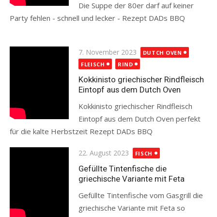
Die Suppe der 80er darf auf keiner
Party fehlen - schnell und lecker - Rezept DADs BBQ
Read more
Posted
7. November 2023
DUTCH OVEN
on
FLEISCH
RIND
Kokkinisto griechischer Rindfleisch
Eintopf aus dem Dutch Oven
Kokkinisto griechischer Rindfleisch
Eintopf aus dem Dutch Oven perfekt
für die kalte Herbstzeit Rezept DADs BBQ
Read more
Posted
22. August 2023
FISCH
on
Gefüllte Tintenfische die
griechische Variante mit Feta
Gefüllte Tintenfische vom Gasgrill die
griechische Variante mit Feta so