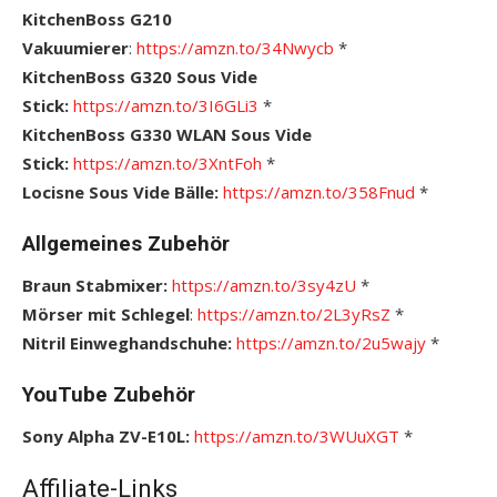
KitchenBoss G210
Vakuumierer
:
https://amzn.to/34Nwycb
*
KitchenBoss G320 Sous Vide
Stick:
https://amzn.to/3I6GLi3
*
KitchenBoss G330 WLAN Sous Vide
Stick:
https://amzn.to/3XntFoh
*
Locisne Sous Vide Bälle:
https://amzn.to/358Fnud
*
Allgemeines Zubehör
Braun Stabmixer:
https://amzn.to/3sy4zU
*
Mörser mit Schlegel
:
https://amzn.to/2L3yRsZ
*
Nitril Einweghandschuhe:
https://amzn.to/2u5wajy
*
YouTube Zubehör
Sony Alpha ZV-E10L:
https://amzn.to/3WUuXGT
*
Affiliate-Links