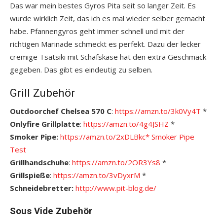
Das war mein bestes Gyros Pita seit so langer Zeit. Es
wurde wirklich Zeit, das ich es mal wieder selber gemacht
habe. Pfannengyros geht immer schnell und mit der
richtigen Marinade schmeckt es perfekt. Dazu der lecker
cremige Tsatsiki mit Schafskäse hat den extra Geschmack
gegeben. Das gibt es eindeutig zu selben.
Grill Zubehör
Outdoorchef Chelsea 570 C
:
https://amzn.to/3k0Vy4T
*
Onlyfire Grillplatte
:
https://amzn.to/4g4JSHZ
*
Smoker Pipe:
https://amzn.to/2xDLBkc*
S
moker Pipe
Test
Grillhandschuhe
:
https://amzn.to/2OR3Ys8
*
Grillspieße
:
https://amzn.to/3vDyxrM
*
Schneidebretter:
http://www.pit-blog.de/
Sous Vide Zubehör