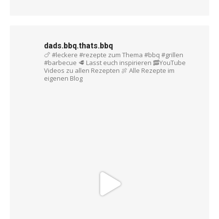
dads.bbq.thats.bbq
🍗 #leckere #rezepte zum Thema #bbq #grillen
#barbecue
🥩 Lasst euch inspirieren
🥓YouTube
Videos zu allen Rezepten
🍖 Alle Rezepte im
eigenen Blog