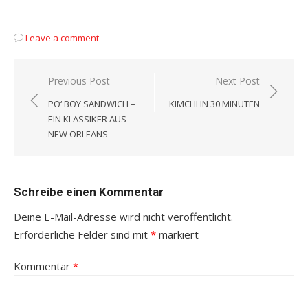
Leave a comment
Beitragsnavigation
Previous Post
Next Post
PO‘ BOY SANDWICH –
KIMCHI IN 30 MINUTEN
EIN KLASSIKER AUS
NEW ORLEANS
Schreibe einen Kommentar
Deine E-Mail-Adresse wird nicht veröffentlicht.
Erforderliche Felder sind mit
*
markiert
Kommentar
*