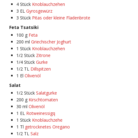
4
Stück
Knoblauchzehen
3
EL
Gyrosgewürz
3
Stück
Pitas oder kleine Fladenbrote
Feta Tsatsiki
100
g
Feta
200
ml
Griechischer Joghurt
1
Stück
Knoblauchzehen
1/2
Stück
Zitrone
1/4
Stück
Gurke
1/2
TL
Dillspitzen
1
El
Olivenöl
Salat
1/2
Stück
Salatgurke
200
g
Kirschtomaten
30
ml
Olivenöl
1
EL
Rotweinessigq
1
Stück
Knoblauchzehe
1
Tl
getrocknetes Oregano
1/2
TL
Salz