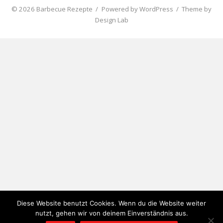
© 2026 Barbecue Rezepte
/
Powered by WordPress
/
Theme by
Design Lab
Diese Website benutzt Cookies. Wenn du die Website weiter
nutzt, gehen wir von deinem Einverständnis aus.