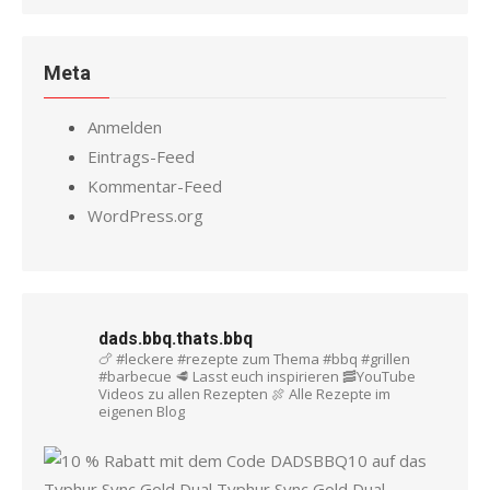
Meta
Anmelden
Eintrags-Feed
Kommentar-Feed
WordPress.org
dads.bbq.thats.bbq
🍗 #leckere #rezepte zum Thema #bbq #grillen
#barbecue
🥩 Lasst euch inspirieren
🥓YouTube
Videos zu allen Rezepten
🍖 Alle Rezepte im
eigenen Blog