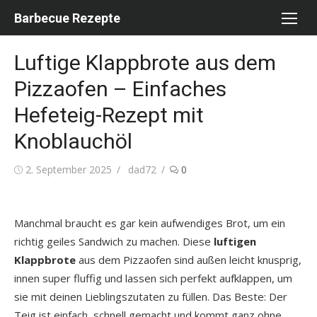
Skip
Barbecue Rezepte
to
content
Luftige Klappbrote aus dem
Pizzaofen – Einfaches
Hefeteig-Rezept mit
Knoblauchöl
Posted
Author
2. September 2025
dad72
0
on
Manchmal braucht es gar kein aufwendiges Brot, um ein
richtig geiles Sandwich zu machen. Diese
luftigen
Klappbrote
aus dem Pizzaofen sind außen leicht knusprig,
innen super fluffig und lassen sich perfekt aufklappen, um
sie mit deinen Lieblingszutaten zu füllen. Das Beste: Der
Teig ist einfach, schnell gemacht und kommt ganz ohne