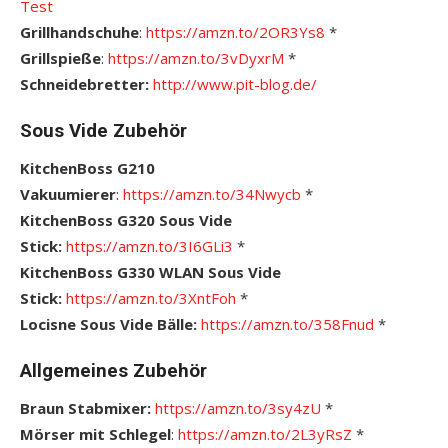
Test
Grillhandschuhe
:
https://amzn.to/2OR3Ys8
*
Grillspieße
:
https://amzn.to/3vDyxrM
*
Schneidebretter:
http://www.pit-blog.de/
Sous Vide Zubehör
KitchenBoss G210
Vakuumierer
:
https://amzn.to/34Nwycb
*
KitchenBoss G320 Sous Vide
Stick:
https://amzn.to/3I6GLi3
*
KitchenBoss G330 WLAN Sous Vide
Stick:
https://amzn.to/3XntFoh
*
Locisne Sous Vide Bälle:
https://amzn.to/358Fnud
*
Allgemeines Zubehör
Braun Stabmixer:
https://amzn.to/3sy4zU
*
Mörser mit Schlegel
:
https://amzn.to/2L3yRsZ
*