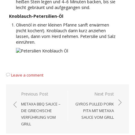
heißen Stein legen und 4–6 Minuten backen, bis sie
leicht gebräunt und aufgegangen sind.
Knoblauch-Petersilien-Öl
Olivenöl in einer kleinen Pfanne sanft erwärmen
(nicht kochen!). Knoblauch darin kurz anziehen
lassen, dann vom Herd nehmen. Petersilie und Salz
einrühren.
Leave a comment
Beitragsnavigation
Previous Post
Next Post
METAXA BBQ SAUCE –
GYROS PULLED PORK
DIE GRIECHISCHE
PITA MIT METAXA
VERFÜHRUNG VOM
SAUCE VOM GRILL
GRILL