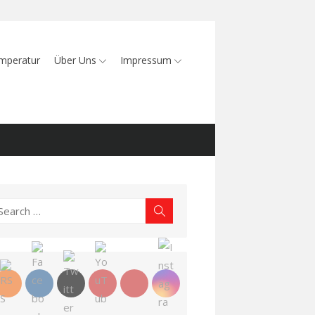
mperatur
Über Uns
Impressum
earch
Search
r: