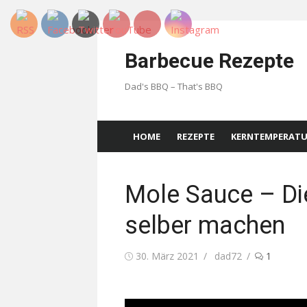
Skip
to
Barbecue Rezepte
content
Dad's BBQ – That's BBQ
HOME
REZEPTE
KERNTEMPERAT
Mole Sauce – Di
selber machen
Posted
Author
30. März 2021
dad72
1
on