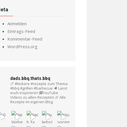
eta
Anmelden
Eintrags-Feed
Kommentar-Feed
WordPress.org
dads.bbq.thats.bbq
🍗 #leckere #rezepte zum Thema
#bbq #grillen #barbecue
🥩 Lasst
euch inspirieren
🥓YouTube
Videos zu allen Rezepten
🍖 Alle
Rezepte im eigenen Blog