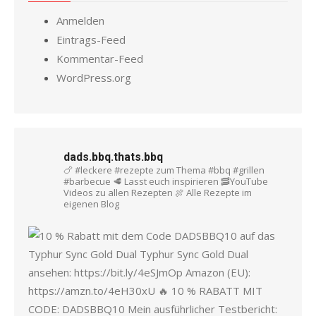
Anmelden
Eintrags-Feed
Kommentar-Feed
WordPress.org
dads.bbq.thats.bbq
🍗 #leckere #rezepte zum Thema #bbq #grillen
#barbecue
🥩 Lasst euch inspirieren
🥓YouTube
Videos zu allen Rezepten
🍖 Alle Rezepte im
eigenen Blog