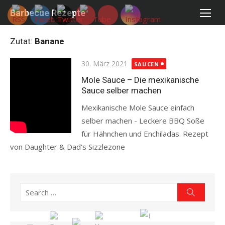
Skip
Barbecue Rezepte
to
content
Zutat:
Banane
Posted
30. März 2021
SAUCEN
on
Mole Sauce – Die mexikanische
Sauce selber machen
Mexikanische Mole Sauce einfach
selber machen - Leckere BBQ Soße
für Hähnchen und Enchiladas. Rezept
von Daughter & Dad's Sizzlezone
Read more
Search
Search
for: