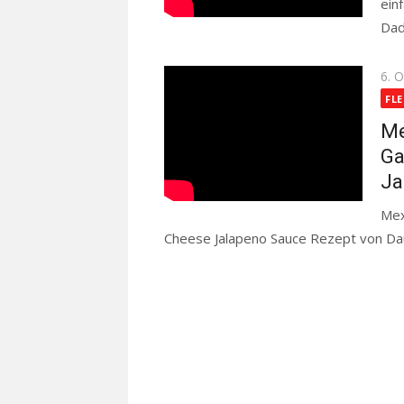
ein
Dad
Pos
6. 
on
FLE
Me
Ga
Ja
Mex
Cheese Jalapeno Sauce Rezept von Da