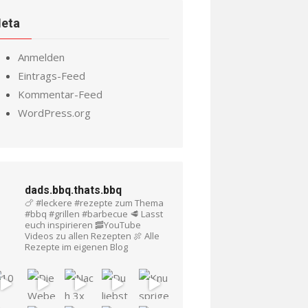
eta
Anmelden
Eintrags-Feed
Kommentar-Feed
WordPress.org
dads.bbq.thats.bbq
🍗 #leckere #rezepte zum Thema
#bbq #grillen #barbecue
🥩 Lasst
euch inspirieren
🥓YouTube
Videos zu allen Rezepten
🍖 Alle
Rezepte im eigenen Blog