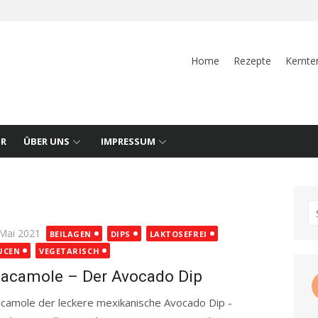
Home
Rezepte
Kernte
UR
ÜBER UNS
IMPRESSUM
S
fo
ted
 Mai 2021
BEILAGEN
DIPS
LAKTOSEFREI
UCEN
VEGETARISCH
acamole – Der Avocado Dip
camole der leckere mexikanische Avocado Dip -