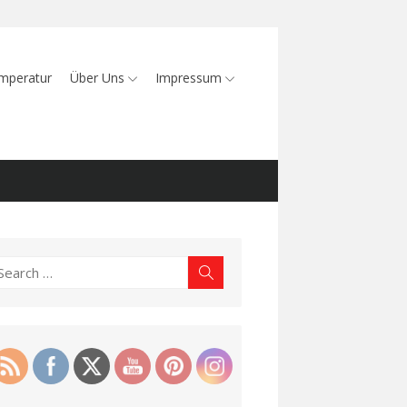
mperatur
Über Uns
Impressum
earch
Search
r: