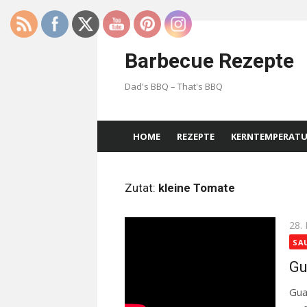
Skip
to
Barbecue Rezepte
content
Dad's BBQ – That's BBQ
HOME
REZEPTE
KERNTEMPERAT
Zutat:
kleine Tomate
Pos
28.
on
SA
Gu
Gua