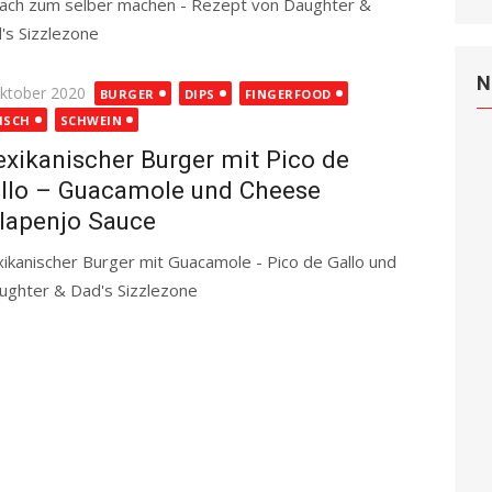
fach zum selber machen - Rezept von Daughter &
's Sizzlezone
Read more
N
ted
Oktober 2020
BURGER
DIPS
FINGERFOOD
ISCH
SCHWEIN
xikanischer Burger mit Pico de
llo – Guacamole und Cheese
lapenjo Sauce
ikanischer Burger mit Guacamole - Pico de Gallo und
ughter & Dad's Sizzlezone
Read more