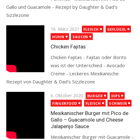
Gallo und Guacamole - Rezept by Daughter & Dad's
Sizzlezone
Read more
Posted
16. März 2021
FLEISCH
GEFLÜGEL
on
HUHN
SAUCEN
Chicken Fajitas
Chicken Fajitas - Fajitas oder Borito
was ist der Unterschied - Avocado
Creme - Leckeres Mexikanische
Rezept von Daughter & Dad's Sizzlezone
Read more
Posted
6. Oktober 2020
BURGER
DIPS
on
FINGERFOOD
FLEISCH
SCHWEIN
Mexikanischer Burger mit Pico de
Gallo – Guacamole und Cheese
Jalapenjo Sauce
Mexikanischer Burger mit Guacamole -