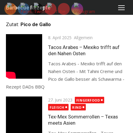
Skip
Barbecue Rezepte
to
content
Zutat:
Pico de Gallo
Posted
8. April 2025
Allgemein
on
Tacos Arabes – Mexiko trifft auf
den Nahen Osten
Tacos Arabes - Mexiko trifft auf den
Nahen Osten - Mit Tahini Creme und
Pico de Gallo besser als Schawarma -
Rezept DADs BBQ
Read more
Posted
27. Juni 2023
FINGERFOOD
on
FLEISCH
RIND
Tex-Mex Sommerrollen – Texas
meets Asien