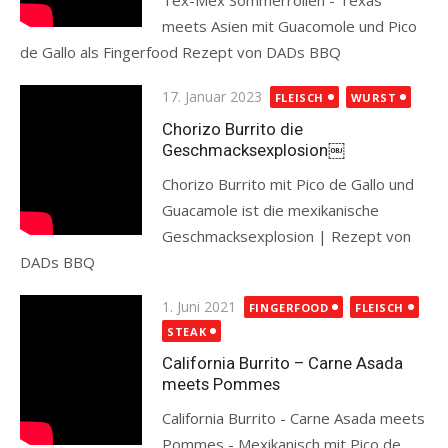
Tex-Mex Sommerrollen - Texas
meets Asien mit Guacomole und Pico
de Gallo als Fingerfood Rezept von DADs BBQ
Read more
Posted
17. Januar 2023
FLEISCH
WURST
on
Chorizo Burrito die
Geschmacksexplosion￼
Chorizo Burrito mit Pico de Gallo und
Guacamole ist die mexikanische
Geschmacksexplosion | Rezept von
DADs BBQ
Read more
Posted
1. Juni 2021
FINGERFOOD
FLEISCH
on
STEAK
California Burrito – Carne Asada
meets Pommes
California Burrito - Carne Asada meets
Pommes - Mexikanisch mit Pico de