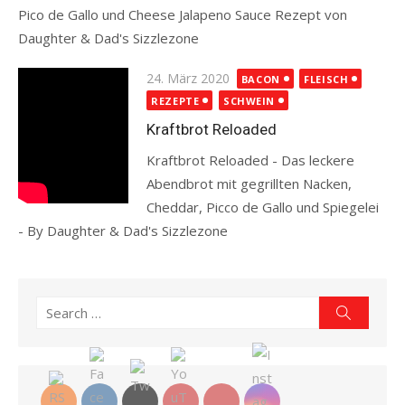
Pico de Gallo und Cheese Jalapeno Sauce Rezept von
Daughter & Dad's Sizzlezone
Read more
Posted
24. März 2020
BACON
FLEISCH
on
REZEPTE
SCHWEIN
Kraftbrot Reloaded
Kraftbrot Reloaded - Das leckere
Abendbrot mit gegrillten Nacken,
Cheddar, Picco de Gallo und Spiegelei
- By Daughter & Dad's Sizzlezone
Read more
Search
Search
for: