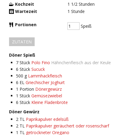
Kochzeit
1 1/2
Stunden
Wartezeit
1
Stunde
Portionen
Speiß
ZUTATEN
Döner Spieß
7
Stück
Polo Fino
Hähnchenfleisch aus der Keule
6
Stück
Sucuck
500
g
Lammhackfleisch
6
EL
Griechischer Joghurt
1
Portion
Dönergewürz
1
Stück
Gemüsezwiebel
6
Stück
Kleine Fladenbrote
Döner Gewürz
2
TL
Paprikapulver edelsüß
2
TL
Paprikapulver geräuchert oder rosenscharf
1
TL
getrockneter Oregano