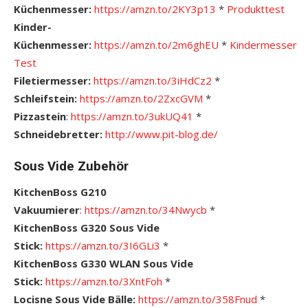
Küchenmesser:
https://amzn.to/2KY3p13
*
Pro
dukttest
Kinder-
Küchenmesser:
https://amzn.to/2m6ghEU
*
Kindermesser
Test
Filetiermesser:
https://amzn.to/3iHdCz2
*
Schleifstein:
https://amzn.to/2ZxcGVM
*
Pizzastein
:
https://amzn.to/3ukUQ41
*
Schneidebretter:
http://www.pit-blog.de/
Sous Vide Zubehör
KitchenBoss G210
Vakuumierer
:
https://amzn.to/34Nwycb
*
KitchenBoss G320 Sous Vide
Stick:
https://amzn.to/3I6GLi3
*
KitchenBoss G330 WLAN Sous Vide
Stick:
https://amzn.to/3XntFoh
*
Locisne Sous Vide Bälle:
https://amzn.to/358Fnud
*