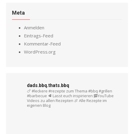
Meta
Anmelden
Eintrags-Feed
Kommentar-Feed
WordPress.org
dads.bbq.thats.bbq
🍗 #leckere #rezepte zum Thema #bbq #grillen
#barbecue
🥩 Lasst euch inspirieren
🥓YouTube
Videos zu allen Rezepten
🍖 Alle Rezepte im
eigenen Blog