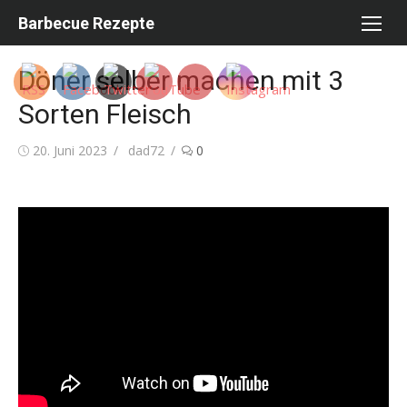
Skip
Barbecue Rezepte
to
content
Döner selber machen mit 3
Sorten Fleisch
Posted
Author
20. Juni 2023
dad72
0
on