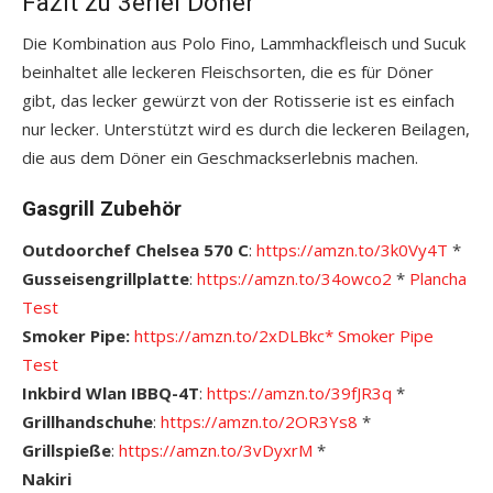
Fazit zu 3erlei Döner
Die Kombination aus Polo Fino, Lammhackfleisch und Sucuk
beinhaltet alle leckeren Fleischsorten, die es für Döner
gibt, das lecker gewürzt von der Rotisserie ist es einfach
nur lecker. Unterstützt wird es durch die leckeren Beilagen,
die aus dem Döner ein Geschmackserlebnis machen.
Gasgrill Zubehör
Outdoorchef Chelsea 570 C
:
https://amzn.to/3k0Vy4T
*
Gusseisengrillplatte
:
https://amzn.to/34owco2
*
Plancha
Test
Smoker Pipe:
https://amzn.to/2xDLBkc*
S
moker Pipe
Test
Inkbird Wlan IBBQ-4T
:
https://amzn.to/39fJR3q
*
Grillhandschuhe
:
https://amzn.to/2OR3Ys8
*
Grillspieße
:
https://amzn.to/3vDyxrM
*
Nakiri