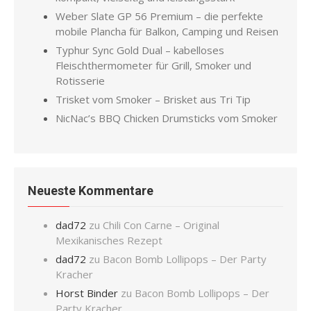
Weber Slate GP 56 Premium – die perfekte
mobile Plancha für Balkon, Camping und Reisen
Typhur Sync Gold Dual – kabelloses
Fleischthermometer für Grill, Smoker und
Rotisserie
Trisket vom Smoker – Brisket aus Tri Tip
NicNac’s BBQ Chicken Drumsticks vom Smoker
Neueste Kommentare
dad72
zu
Chili Con Carne – Original
Mexikanisches Rezept
dad72
zu
Bacon Bomb Lollipops – Der Party
Kracher
Horst Binder
zu
Bacon Bomb Lollipops – Der
Party Kracher