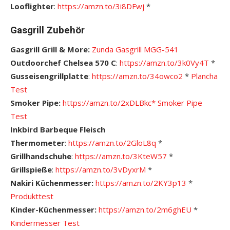
Looflighter
:
https://amzn.to/3i8DFwj
*
Gasgrill Zubehör
Gasgrill Grill & More:
Zunda Gasgrill MGG-541
Outdoorchef Chelsea 570 C
:
https://amzn.to/3k0Vy4T
*
Gusseisengrillplatte
:
https://amzn.to/34owco2
*
Plancha
Test
Smoker Pipe:
https://amzn.to/2xDLBkc*
Smoker Pipe
Test
Inkbird Barbeque Fleisch
Thermometer
:
https://amzn.to/2GloL8q
*
Grillhandschuhe
:
https://amzn.to/3KteW57
*
Grillspieße
:
https://amzn.to/3vDyxrM
*
Nakiri Küchenmesser:
https://amzn.to/2KY3p13
*
Produkttest
Kinder-Küchenmesser:
https://amzn.to/2m6ghEU
*
Kindermesser Test