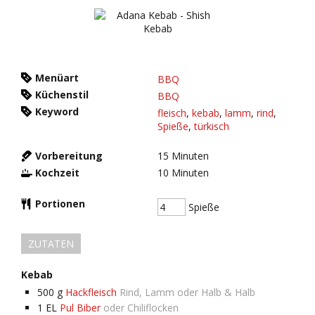
Menüart
BBQ
Küchenstil
BBQ
Keyword
fleisch
,
kebab
,
lamm
,
rind
,
Spieße
,
türkisch
Vorbereitung
15
Minuten
Kochzeit
10
Minuten
Portionen
Spieße
ZUTATEN
Kebab
500
g
Hackfleisch
Rind, Lamm oder Halb & Halb
1
EL
Pul Biber
oder Chiliflocken