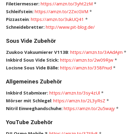
Filetiermesser:
https://amzn.to/3yht2zM
*
Schleifstein:
https://amzn.to/2ZxcGVM
*
Pizzastein
:
https://amzn.to/3ukUQ41
*
Schneidebretter:
http://www.pit-blog.de/
Sous Vide Zubehör
Zuukoo Vakuumierer V113B
:
https://amzn.to/3AAdAjm
*
Inkbird Sous Vide Stick:
https://amzn.to/2w09Rjw
*
Locisne Sous Vide Bälle:
https://amzn.to/358Fnud
*
Allgemeines Zubehör
Inkbird Stabmixer:
https://amzn.to/3sy4zUl
*
Mörser mit Schlegel
:
https://amzn.to/2L3yRsZ
*
Nitril Einweghandschuhe:
https://amzn.to/2u5wajy
*
YouTube Zubehör
DJI Osmo Mobile 3
:
https://amzn.to/37tIlu8
*