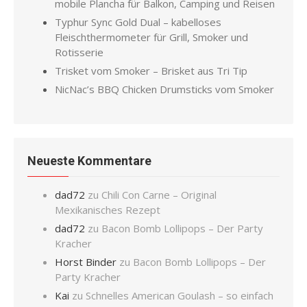
mobile Plancha für Balkon, Camping und Reisen
Typhur Sync Gold Dual – kabelloses
Fleischthermometer für Grill, Smoker und
Rotisserie
Trisket vom Smoker – Brisket aus Tri Tip
NicNac’s BBQ Chicken Drumsticks vom Smoker
Neueste Kommentare
dad72
zu
Chili Con Carne – Original
Mexikanisches Rezept
dad72
zu
Bacon Bomb Lollipops – Der Party
Kracher
Horst Binder
zu
Bacon Bomb Lollipops – Der
Party Kracher
Kai
zu
Schnelles American Goulash – so einfach