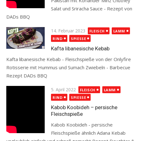
Pakistan mit Koriander Minz Chutney
Salat und Sriracha Sauce - Rezept von
DADs BBQ
Read more
Posted
14. Februar 2023
FLEISCH
LAMM
on
RIND
SPIESSE
Kafta libanesische Kebab
Kafta libanesische Kebab - Fleischspieße von der Onlyfire
Rotisserie mit Hummus und Sumach Zwiebeln - Barbecue
Rezept DADs BBQ
Read more
Posted
5. April 2022
FLEISCH
LAMM
on
RIND
SPIESSE
Kabob Koobideh – persische
Fleischspieße
Kabob Koobideh - persische
Fleischspieße ähnlich Adana Kebab