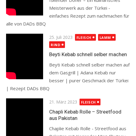
Iskender Döner – Ein kulinarisches
Meisterwerk aus der Türkei -
einfaches Rezept zum nachmachen für
alle von DADs BBQ
Read more
Posted
25. Juli 2023
FLEISCH
LAMM
on
RIND
Beyti Kebab schnell selber machen
Beyti Kebab schnell selber machen auf
dem Gasgrill | Adana Kebab nur
besser | purer Geschmack der Türkei
| Rezept DADs BBQ
Read more
Posted
21. März 2023
FLEISCH
on
Chapli Kebab Rolle – Streetfood
aus Pakistan
Chaplie Kebab Rolle - Streetfood aus