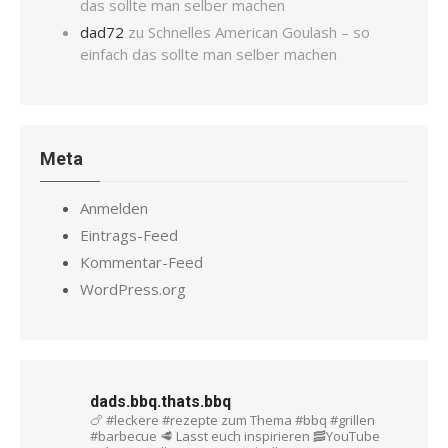
das sollte man selber machen
dad72
zu
Schnelles American Goulash – so
einfach das sollte man selber machen
Meta
Anmelden
Eintrags-Feed
Kommentar-Feed
WordPress.org
dads.bbq.thats.bbq
🍗 #leckere #rezepte zum Thema #bbq #grillen
#barbecue
🥩 Lasst euch inspirieren
🥓YouTube