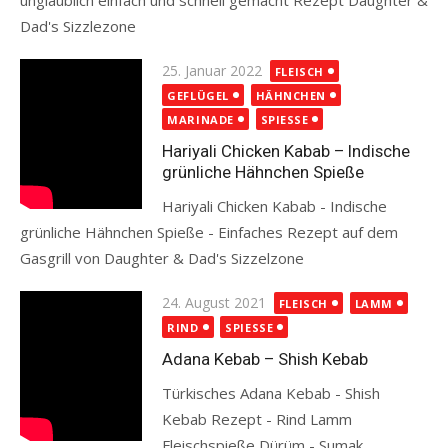
unglaublich einfach und schnell gemacht Rezept Daughter &
Dad's Sizzlezone
Read more
Posted
25. Januar 2022
FLEISCH
on
GEFLÜGEL
HÄHNCHEN
MARINADE
SPIESSE
Hariyali Chicken Kabab – Indische
grünliche Hähnchen Spieße
Hariyali Chicken Kabab - Indische
grünliche Hähnchen Spieße - Einfaches Rezept auf dem
Gasgrill von Daughter & Dad's Sizzelzone
Read more
Posted
24. August 2021
FLEISCH
LAMM
on
RIND
SPIESSE
Adana Kebab – Shish Kebab
Türkisches Adana Kebab - Shish
Kebab Rezept - Rind Lamm
Fleischspieße Dürüm - Sumak