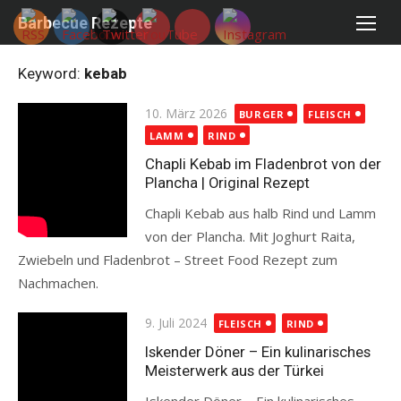
Skip
Barbecue Rezepte
to
content
Keyword:
kebab
Posted
10. März 2026
BURGER
FLEISCH
on
LAMM
RIND
Chapli Kebab im Fladenbrot von der
Plancha | Original Rezept
Chapli Kebab aus halb Rind und Lamm
von der Plancha. Mit Joghurt Raita,
Zwiebeln und Fladenbrot – Street Food Rezept zum
Nachmachen.
Read more
Posted
9. Juli 2024
FLEISCH
RIND
on
Iskender Döner – Ein kulinarisches
Meisterwerk aus der Türkei