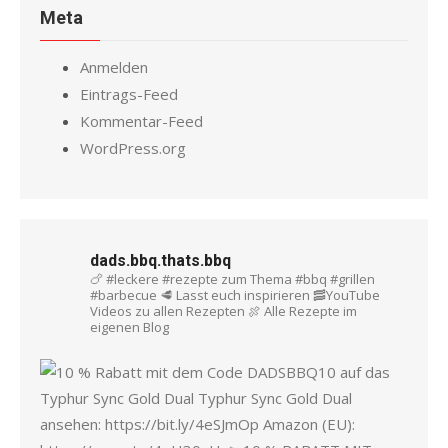
Meta
Anmelden
Eintrags-Feed
Kommentar-Feed
WordPress.org
dads.bbq.thats.bbq
🍗 #leckere #rezepte zum Thema #bbq #grillen
#barbecue
🥩 Lasst euch inspirieren
🥓YouTube
Videos zu allen Rezepten
🍖 Alle Rezepte im
eigenen Blog