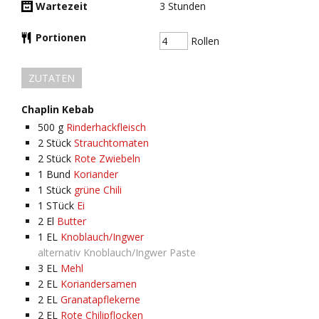
Wartezeit
3
Stunden
Portionen
Rollen
ZUTATEN
Chaplin Kebab
500
g
Rinderhackfleisch
2
Stück
Strauchtomaten
2
Stück
Rote Zwiebeln
1
Bund
Koriander
1
Stück
grüne Chili
1
STück
Ei
2
El
Butter
1
EL
Knoblauch/Ingwer
alternativ Knoblauch/Ingwer Paste
3
EL
Mehl
2
EL
Koriandersamen
2
EL
Granatapflekerne
2
EL
Rote Chilipflocken