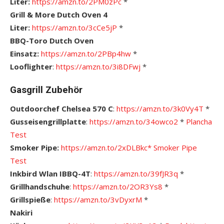
Liter:
https://amzn.to/2PM0zPc
*
Grill & More Dutch Oven 4
Liter:
https://amzn.to/3cCe5jP
*
BBQ-Toro Dutch Oven
Einsatz:
https://amzn.to/2PBp4hw
*
Looflighter
:
https://amzn.to/3i8DFwj
*
Gasgrill Zubehör
Outdoorchef Chelsea 570 C
:
https://amzn.to/3k0Vy4T
*
Gusseisengrillplatte
:
https://amzn.to/34owco2
*
Plancha
Test
Smoker Pipe:
https://amzn.to/2xDLBkc*
S
moker Pipe
Test
Inkbird Wlan IBBQ-4T
:
https://amzn.to/39fJR3q
*
Grillhandschuhe
:
https://amzn.to/2OR3Ys8
*
Grillspieße
:
https://amzn.to/3vDyxrM
*
Nakiri