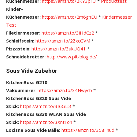
Küchenmesser:
https://amzn.to/2KY3p13
*
Pro
dukttest
Kinder-
Küchenmesser:
https://amzn.to/2m6ghEU
*
Kindermesser
Test
Filetiermesser:
https://amzn.to/3iHdCz2
*
Schleifstein:
https://amzn.to/2ZxcGVM
*
Pizzastein
:
https://amzn.to/3ukUQ41
*
Schneidebretter:
http://www.pit-blog.de/
Sous Vide Zubehör
KitchenBoss G210
Vakuumierer
:
https://amzn.to/34Nwycb
*
KitchenBoss G320 Sous Vide
Stick:
https://amzn.to/3I6GLi3
*
KitchenBoss G330 WLAN Sous Vide
Stick:
https://amzn.to/3XntFoh
*
Locisne Sous Vide Bälle:
https://amzn.to/358Fnud
*