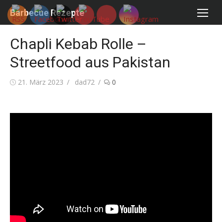
Skip
Barbecue Rezepte
to
content
Chapli Kebab Rolle –
Streetfood aus Pakistan
Posted
Author
21. März 2023
dad72
0
on