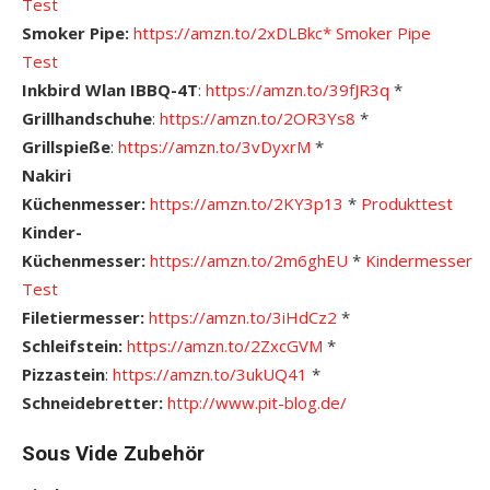
Test
Smoker Pipe:
https://amzn.to/2xDLBkc*
S
moker Pipe
Test
Inkbird Wlan IBBQ-4T
:
https://amzn.to/39fJR3q
*
Grillhandschuhe
:
https://amzn.to/2OR3Ys8
*
Grillspieße
:
https://amzn.to/3vDyxrM
*
Nakiri
Küchenmesser:
https://amzn.to/2KY3p13
*
Pro
dukttest
Kinder-
Küchenmesser:
https://amzn.to/2m6ghEU
*
Kindermesser
Test
Filetiermesser:
https://amzn.to/3iHdCz2
*
Schleifstein:
https://amzn.to/2ZxcGVM
*
Pizzastein
:
https://amzn.to/3ukUQ41
*
Schneidebretter:
http://www.pit-blog.de/
Sous Vide Zubehör