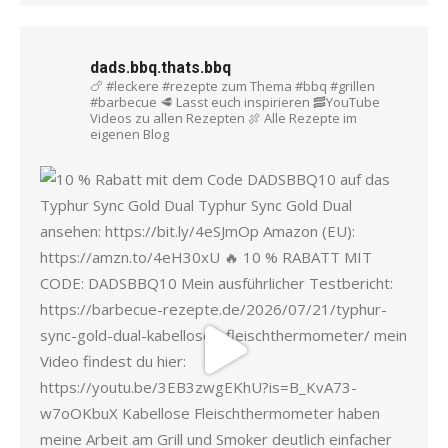
dads.bbq.thats.bbq
🍗 #leckere #rezepte zum Thema #bbq #grillen
#barbecue
🥩 Lasst euch inspirieren
🥓YouTube
Videos zu allen Rezepten
🍖 Alle Rezepte im
eigenen Blog