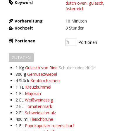
Keyword
dutch oven
,
gulasch
,
österreich
Vorbereitung
10
Minuten
Kochzeit
3
Stunden
Portionen
Portionen
ZUTATEN
1
Kg
Gulasch von Rind
Schulter oder Hüfte
800
g
Gemüsezwiebel
4
Stück
Knoblochzehen
1
TL
Kreuzkümmel
1
EL
Majoran
2
EL
Weißweinessig
2
EL
Tomatenmark
2
EL
Schweieschmalz
400
ml
Fleischbrühe
1
EL
Paprikapulver rosenscharf