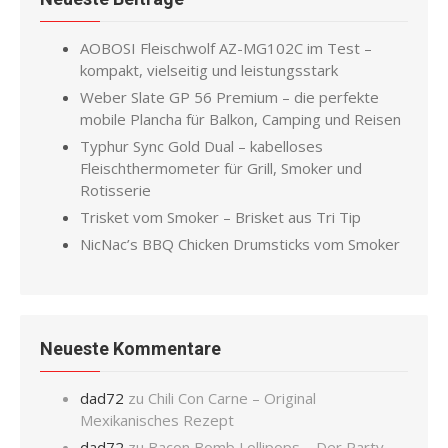
AOBOSI Fleischwolf AZ-MG102C im Test –
kompakt, vielseitig und leistungsstark
Weber Slate GP 56 Premium – die perfekte
mobile Plancha für Balkon, Camping und Reisen
Typhur Sync Gold Dual – kabelloses
Fleischthermometer für Grill, Smoker und
Rotisserie
Trisket vom Smoker – Brisket aus Tri Tip
NicNac’s BBQ Chicken Drumsticks vom Smoker
Neueste Kommentare
dad72
zu
Chili Con Carne – Original
Mexikanisches Rezept
dad72
zu
Bacon Bomb Lollipops – Der Party