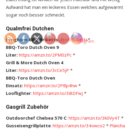
Aufwand hat man ein leckeres Essen welches aufgewärmt
sogar noch besser schmeckt.
Qualmfrei Dutchen
Longhorn-BBQ Briketts:
Profi Briketts
*
BBQ-Toro Dutch Oven 9
Liter:
https://amzn.to/2PM0zPc
*
Grill & More Dutch Oven 4
Liter:
https://amzn.to/3cCe5jP
*
BBQ-Toro Dutch Oven
Einsatz:
https://amzn.to/2PBp4hw
*
Looflighter
:
https://amzn.to/3i8DFwj
*
Gasgrill Zubehör
Outdoorchef Chelsea 570 C
:
https://amzn.to/3k0Vy4T
*
Gusseisengrillplatte
:
https://amzn.to/34owco2
*
Plancha