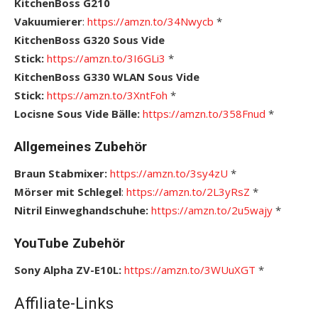
KitchenBoss G210
Vakuumierer
:
https://amzn.to/34Nwycb
*
KitchenBoss G320 Sous Vide
Stick:
https://amzn.to/3I6GLi3
*
KitchenBoss G330 WLAN Sous Vide
Stick:
https://amzn.to/3XntFoh
*
Locisne Sous Vide Bälle:
https://amzn.to/358Fnud
*
Allgemeines Zubehör
Braun Stabmixer:
https://amzn.to/3sy4zU
*
Mörser mit Schlegel
:
https://amzn.to/2L3yRsZ
*
Nitril Einweghandschuhe:
https://amzn.to/2u5wajy
*
YouTube Zubehör
Sony Alpha ZV-E10L:
https://amzn.to/3WUuXGT
*
Affiliate-Links