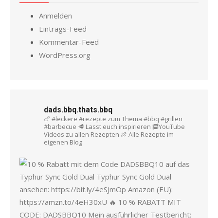
Anmelden
Eintrags-Feed
Kommentar-Feed
WordPress.org
dads.bbq.thats.bbq
🍗 #leckere #rezepte zum Thema #bbq #grillen
#barbecue
🥩 Lasst euch inspirieren
🥓YouTube
Videos zu allen Rezepten
🍖 Alle Rezepte im
eigenen Blog