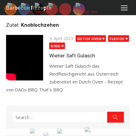
Skip
Barbecue Rezepte
to
content
Zutat:
Knoblochzehen
Posted
4. April 2023
DUTCH OVEN
FLEISCH
on
RIND
Wiener Saft Gulasch
Wiener Saft Gulasch das
Rindfleischgericht aus Österreich
zubereitet im Dutch Oven - Rezept
von DADs BBQ That's BBQ
Read more
Search
Search
for: