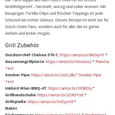
Wohlfühlgericht – herzhaft, würzig und voller Aromen. Mit
knusprigen Tortilla-Chips und frischen Toppings ist jede
Schüssel ein echter Genuss. Dieses Rezept ist nicht nur für
Dutch-Oven-Fans, sondern auch für alle, die es gerne
einfach und lecker mögen.
Grill Zubehör
Outdoorchef Chelsea 570 C
:
https://amzn.to/3k0Vy4T
*
Gusseisengrillplatte
:
https://amzn.to/34owco2
*
Plancha
Test
Smoker Pipe:
https://amzn.to/2xDLBkc*
S
moker Pipe
Test
Inkbird Wlan IBBQ-4T
:
https://amzn.to/39fJR3q
*
Grillhandschuhe
:
https://amzn.to/2OR3Ys8
*
Grillspieße
:
https://amzn.to/3vDyxrM
*
Nakiri
Küchenmesser:
https://amzn.to/2KY3p13
*
Pro
dukttest