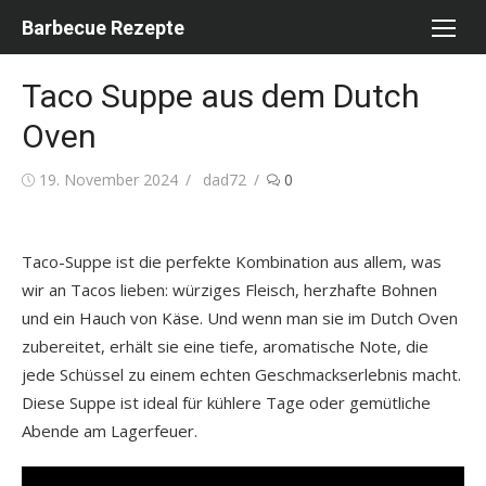
Skip
Barbecue Rezepte
to
content
Taco Suppe aus dem Dutch
Oven
Posted
Author
19. November 2024
dad72
0
on
Taco-Suppe ist die perfekte Kombination aus allem, was
wir an Tacos lieben: würziges Fleisch, herzhafte Bohnen
und ein Hauch von Käse. Und wenn man sie im Dutch Oven
zubereitet, erhält sie eine tiefe, aromatische Note, die
jede Schüssel zu einem echten Geschmackserlebnis macht.
Diese Suppe ist ideal für kühlere Tage oder gemütliche
Abende am Lagerfeuer.