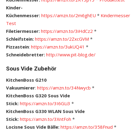
Kinder-
Küchenmesser:
https://amzn.to/2m6ghEU
*
Kindermesser
Test
Filetiermesser:
https://amzn.to/3iHdCz2
*
Schleifstein:
https://amzn.to/2ZxcGVM
*
Pizzastein
:
https://amzn.to/3ukUQ41
*
Schneidebretter:
http://www.pit-blog.de/
Sous Vide Zubehör
KitchenBoss G210
Vakuumierer
:
https://amzn.to/34Nwycb
*
KitchenBoss G320 Sous Vide
Stick:
https://amzn.to/3I6GLi3
*
KitchenBoss G330 WLAN Sous Vide
Stick:
https://amzn.to/3XntFoh
*
Locisne Sous Vide Bälle:
https://amzn.to/358Fnud
*