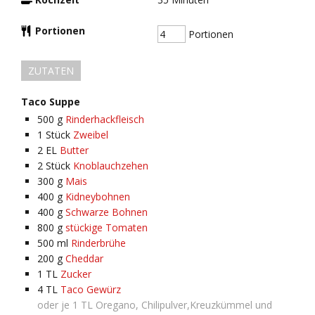
Portionen
Portionen
ZUTATEN
Taco Suppe
500
g
Rinderhackfleisch
1
Stück
Zweibel
2
EL
Butter
2
Stück
Knoblauchzehen
300
g
Mais
400
g
Kidneybohnen
400
g
Schwarze Bohnen
800
g
stückige Tomaten
500
ml
Rinderbrühe
200
g
Cheddar
1
TL
Zucker
4
TL
Taco Gewürz
oder je 1 TL Oregano, Chilipulver,Kreuzkümmel und