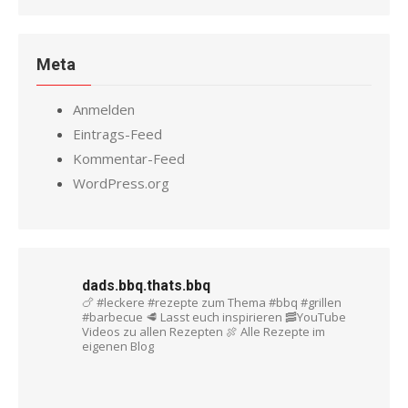
Meta
Anmelden
Eintrags-Feed
Kommentar-Feed
WordPress.org
dads.bbq.thats.bbq
🍗 #leckere #rezepte zum Thema #bbq #grillen
#barbecue
🥩 Lasst euch inspirieren
🥓YouTube
Videos zu allen Rezepten
🍖 Alle Rezepte im
eigenen Blog